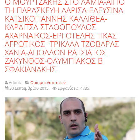
O MOYΡΤΖΑΚΗΣ ΣΤΟ ΛΑΜΙΑ-ΑΙΓΙΟ
ΤΗ ΠΑΡΑΣΚΕΥΗ ΛΑΡΙΣΑ-ΕΛΕΥΣΙΝΑ
ΚΑΤΣΙΚΟΓΙΑΝΝΗΣ ΚΑΛΛΙΘΕΑ-
ΚΑΡΔΙΤΣΑ ΣΤΑΘΟΠΟΥΛΟΣ
ΑΧΑΡΝΑΙΚΟΣ-ΕΡΓΟΤΕΛΗΣ ΤΙΚΑΣ
ΑΓΡΟΤΙΚΟΣ -ΤΡΙΚΑΛΑ ΤΖΟΒΑΡΑΣ
ΧΑΝΙΑ-ΑΠΟΛΛΩΝ ΡΑΤΣΙΑΤΟΣ
ΖΑΚΥΝΘΟΣ-ΟΛΥΜΠΙΑΚΟΣ Β
ΣΦΑΚΙΑΝΑΚΗΣ
Vdouk
Ορισμοι Διαιτητων
30 Σεπτεμβρίου 2015
Εμφανίσεις: 4735