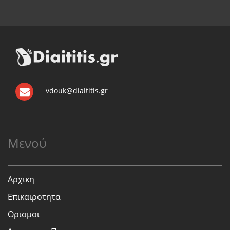
vdouk@diaititis.gr
Μενού
Αρχικη
Επικαιροτητα
Ορισμοι