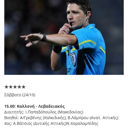
Σάββατο (24/10)
15.00: Καλλονή - Λεβαδειακός
Διαιτητής: I.Παπαδόπουλος (Μακεδονίας)
Βοηθοί: A/Γρεβένης (Χαλκιδικής), B.Λάμπρου (Ανατ. Αττικής)
4ος: A.Βάτσιος (Δυτικής Αττικής)Ν.Χαραλαμπίδης