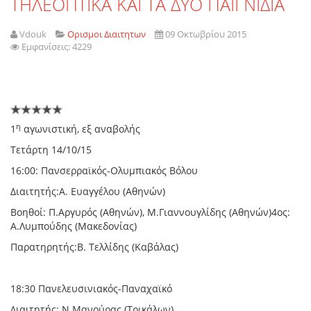
ΤΗΛΕΟΠΤΙΚΑ ΚΑΙ ΤΑ ΔΥΟ ΠΑΙΓΝΙΔΙΑ
Vdouk
Ορισμοι Διαιτητων
09 Οκτωβρίου 2015
Εμφανίσεις: 4229
η
1
αγωνιστική, εξ αναβολής
Τετάρτη 14/10/15
16:00: Πανσερραϊκός-Ολυμπιακός Βόλου
Διαιτητής:Α. Ευαγγέλου (Αθηνών)
Βοηθοί: Π.Αργυρός (Αθηνών), Μ.Γιαννουγλίδης (Αθηνών)4ος:
Α.Λυμπούδης (Μακεδονίας)
Παρατηρητής:Β. Τελλίδης (Καβάλας)
18:30 Πανελευσινιακός-Παναχαϊκό
Διαιτητής: Ν.Μανούρας (Τρικάλων)