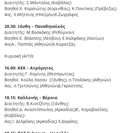
Διαιτητής: Σ.Μάνταλος (Καβάλας)
Βοηθοί:Χ. Καρσιώτης (Κορινθίας), Κ.Ποντίκης (Πρέβεζας)
4ος: Χ.Μήτσιος (Ηπείρου)Χ.Ζωγράφος
20.30: Ξάνθη – Παναθηναϊκός
Διαιτητής: Μ.Βοσκάκης (Ρεθύμνου)
Βοηθοί:Ε. Βλάσσης (Λέσβου), Ε.Καλφάκης (Χανίων)
4οςΑ.: Παππάς (Αθηνών)Χ.Καρατζάς
Κυριακή (4/10)
16.00: ΑΕΚ – Ατρόμητος
Διαιτητής:Γ. Κομίνης (Θεσπρωτίας)
Βοηθοί: Κούλα Χασαν (Ξάνθης), σ.Τσολάκης (Αθηνών)
4ος: σ.Τριτσώνης (Αθηνών)Δ.Γκρούτσης
18.15: Καλλονής – Βέροια
Διαιτητής: Β.Κιοτζένης (Ξάνθης)
Βοηθοί:Δ. Αναστόπουλος (Αρκαδίας)Β., Καραβασίλης
(Καβάλας)
4ος:Ι. Δελφάκης (Αρκαδίας) Χ.Δαγκλης