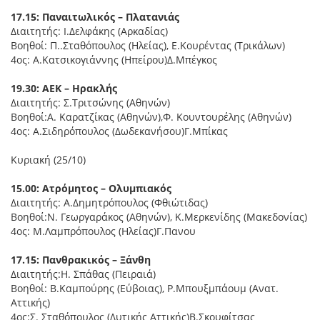
17.15: Παναιτωλικός – Πλατανιάς
Διαιτητής: I.Δελφάκης (Αρκαδίας)
Βοηθοί: Π..Σταθόπουλος (Ηλείας), E.Κουρέντας (Τρικάλων)
4ος: Α.Κατσικογιάννης (Ηπείρου)Δ.Μπέγκος
19.30: ΑΕΚ – Ηρακλής
Διαιτητής: Σ.Τριτσώνης (Αθηνών)
Βοηθοί:Α. Καρατζίκας (Αθηνών),Φ. Κουντουρέλης (Αθηνών)
4ος: Α.Σιδηρόπουλος (Δωδεκανήσου)Γ.Μπίκας
Κυριακή (25/10)
15.00: Ατρόμητος – Ολυμπιακός
Διαιτητής: Α.Δημητρόπουλος (Φθιώτιδας)
Βοηθοί:Ν. Γεωργαράκος (Αθηνών), Κ.Μερκενίδης (Μακεδονίας)
4ος: Μ.Λαμπρόπουλος (Ηλείας)Γ.Πανου
17.15: Πανθρακικός – Ξάνθη
Διαιτητής:Η. Σπάθας (Πειραιά)
Βοηθοί: Β.Καμπούρης (Εύβοιας), Ρ.Μπουξμπάουμ (Ανατ.
Αττικής)
4ος:Σ. Σταθόπουλος (Δυτικής Αττικής)Β.Σκουφίτσας