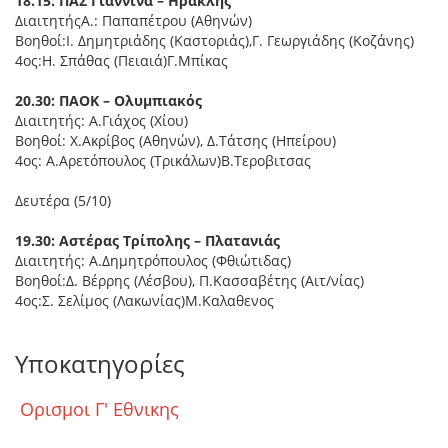
18.15: ΠΑΣ Γιάννινα – Ηρακλής
ΔιαιτητήςΑ.: Παπαπέτρου (Αθηνών)
Βοηθοί:Ι. Δημητριάδης (Καστοριάς),Γ. Γεωργιάδης (Κοζάνης)
4ος:Η. Σπάθας (Πειαιά)Γ.Μπίκας
20.30: ΠΑΟΚ – Ολυμπιακός
Διαιτητής: Α.Γιάχος (Χίου)
Βοηθοί: Χ.Ακρίβος (Αθηνών), Δ.Τάτσης (Ηπείρου)
4ος: Α.Αρετόπουλος (Τρικάλων)Β.Τεροβιτσας
Δευτέρα (5/10)
19.30: Αστέρας Τρίπολης – Πλατανιάς
Διαιτητής: Α.Δημητρόπουλος (Φθιώτιδας)
Βοηθοί:Δ. Βέρρης (Λέσβου), Π.Κασσαβέτης (Αιτ/νίας)
4ος:Σ. Σελίμος (Λακωνίας)Μ.Καλαθενος
Υποκατηγορίες
Ορισμοι Γ' Εθνικης