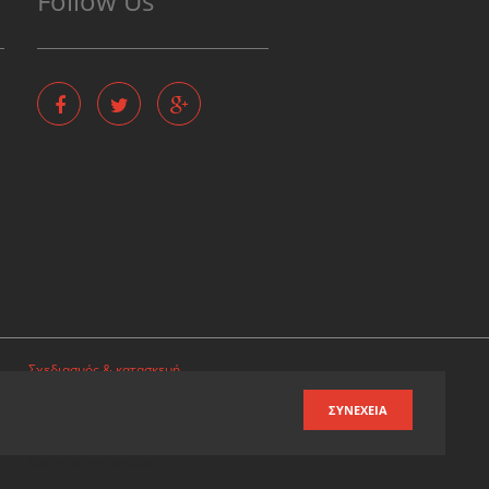
Follow Us
Σχεδιασμός & κατασκευή
ιστοσελίδων
ΣΥΝΈΧΕΙΑ
Καταχωρηση επιχειρησης
Καταχωριση αγγελιας