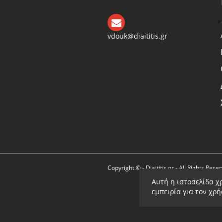
vdouk@diaititis.gr
Copyright © - Diaititis.gr - All Rights Rese
Αυτή η ιστοσελίδα χ
εμπειρία για τον χρ