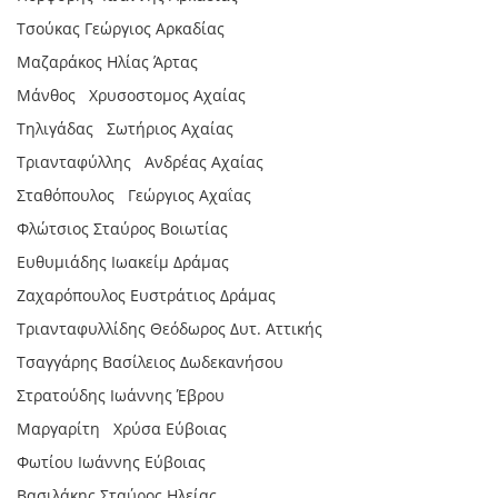
Τσούκας Γεώργιος Αρκαδίας
Μαζαράκος Ηλίας Άρτας
Μάνθος Χρυσοστοµος Αχαίας
Τηλιγάδας Σωτήριος Αχαίας
Τριανταφύλλης Ανδρέας Αχαίας
Σταθόπουλος Γεώργιος Αχαΐας
Φλώτσιος Σταύρος Βοιωτίας
Ευθυµιάδης Ιωακείµ ∆ράµας
Ζαχαρόπουλος Ευστράτιος ∆ράµας
Τριανταφυλλίδης Θεόδωρος ∆υτ. Αττικής
Τσαγγάρης Βασίλειος ∆ωδεκανήσου
Στρατούδης Ιωάννης Έβρου
Μαργαρίτη Χρύσα Εύβοιας
Φωτίου Ιωάννης Εύβοιας
Βασιλάκης Σταύρος Ηλείας