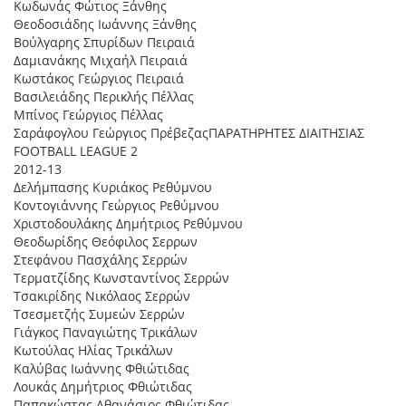
Κωδωνάς Φώτιος Ξάνθης
Θεοδοσιάδης Ιωάννης Ξάνθης
Βούλγαρης Σπυρίδων Πειραιά
∆αµιανάκης Μιχαήλ Πειραιά
Κωστάκος Γεώργιος Πειραιά
Βασιλειάδης Περικλής Πέλλας
Μπίνος Γεώργιος Πέλλας
Σαράφογλου Γεώργιος ΠρέβεζαςΠΑΡΑΤΗΡΗΤΕΣ ∆ΙΑΙΤΗΣΙΑΣ
FOOTBALL LEAGUE 2
2012-13
∆ελήµπασης Κυριάκος Ρεθύµνου
Κοντογιάννης Γεώργιος Ρεθύµνου
Χριστοδουλάκης ∆ηµήτριος Ρεθύµνου
Θεοδωρίδης Θεόφιλος Σερρων
Στεφάνου Πασχάλης Σερρών
Τερµατζίδης Κωνσταντίνος Σερρών
Τσακιρίδης Νικόλαος Σερρών
Τσεσµετζής Συµεών Σερρών
Γιάγκος Παναγιώτης Τρικάλων
Κωτούλας Ηλίας Τρικάλων
Καλύβας Ιωάννης Φθιώτιδας
Λουκάς ∆ηµήτριος Φθιώτιδας
Παπακώστας Αθανάσιος Φθιώτιδας