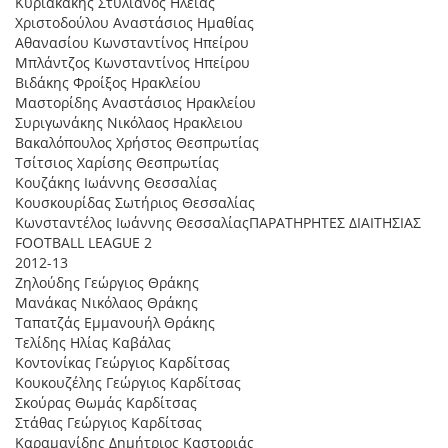
Κυριακάκης Στυλιανός Ηλείας
Χριστοδούλου Αναστάσιος Ηµαθίας
Αθανασίου Κωνσταντίνος Ηπείρου
Μπλάντζος Κωνσταντίνος Ηπείρου
Βιδάκης Φροίξος Ηρακλείου
Μαστορίδης Αναστάσιος Ηρακλείου
Συριγωνάκης Νικόλαος Ηρακλειου
Βακαλόπουλος Χρήστος Θεσπρωτίας
Τσίτσιος Χαρίσης Θεσπρωτίας
Κουζάκης Ιωάννης Θεσσαλίας
Κουσκουρίδας Σωτήριος Θεσσαλίας
Κωνσταντέλος Ιωάννης ΘεσσαλίαςΠΑΡΑΤΗΡΗΤΕΣ ∆ΙΑΙΤΗΣΙΑΣ
FOOTBALL LEAGUE 2
2012-13
Ζηλούδης Γεώργιος Θράκης
Μανάκας Νικόλαος Θράκης
Ταπατζάς Εµµανουήλ Θράκης
Τελίδης Ηλίας Καβάλας
Κοντονίκας Γεώργιος Καρδίτσας
Κουκουζέλης Γεώργιος Καρδίτσας
Σκούρας Θωµάς Καρδίτσας
Στάθας Γεώργιος Καρδίτσας
Καραµανίδης ∆ηµήτριος Καστοριάς