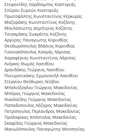
Στεφανίδης Χαράλαµπος Καστοριάς
Σπύρου Συµεών Καστοριάς
Πρωτοψάλτης Κωνσταντίνος Κέρκυρας
Μαζαράκης Κωνσταντίνος Κοζάνης
Μουλασιώτης ∆ηµήτριος Κοζάνης
Τσιακµάκης Σωκράτης Κοζάνης
Αργύρης Παναγιωτης Κορινθίας
Θεοδωρόπουλος Βλάσιος Κορινθίας
Γιαννακόπουλος Κοσµάς Λάρισας
Καραφέριας Κωνσταντίνος Λάρισας
Λιάγκος Θωµάς Λασιθίου
∆ρανδάκης Γεώργιος Λασιθίου
Πνευµατικάκης Εµµανουήλ Λασιθίου
Στεργίου Θεόδωρος Λέσβου
Μπαλιόζογλου Γεώργιος Μακεδονίας
Μπάρας Γεώργιος Μακεδονίας
Νικολαίδης Γεώργιος Μακεδονίας
Παπαδοπουλος Λάζαρος Μακεδονίας
Πετροπουλος Περίανδρος Μακεδονίας
Προδαφίκας Απόστολος Μακεδονίας
Σκαφίδας Γεώργιος Μακεδονίας
Μανωλόπουλος Παναγιώτης Μεσσηνίας