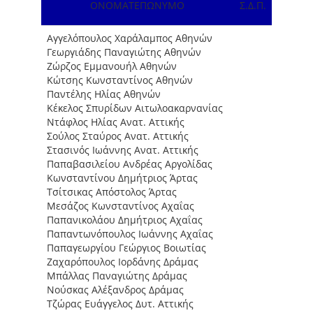
ΟΝΟΜΑΤΕΠΩΝΥΜΟ
Σ.Δ.Π.
Αγγελόπουλος Χαράλαµπος Αθηνών
Γεωργιάδης Παναγιώτης Αθηνών
Ζώρζος Εµµανουήλ Αθηνών
Κώτσης Κωνσταντίνος Αθηνών
Παντέλης Ηλίας Αθηνών
Κέκελος Σπυρίδων Αιτωλοακαρνανίας
Ντάφλος Ηλίας Ανατ. Αττικής
Σούλος Σταύρος Ανατ. Αττικής
Στασινός Ιωάννης Ανατ. Αττικής
Παπαβασιλείου Ανδρέας Αργολίδας
Κωνσταντίνου ∆ηµήτριος Άρτας
Τσίτσικας Απόστολος Άρτας
Μεσάζος Κωνσταντίνος Αχαΐας
Παπανικολάου ∆ηµήτριος Αχαΐας
Παπαντωνόπουλος Ιωάννης Αχαΐας
Παπαγεωργίου Γεώργιος Βοιωτίας
Ζαχαρόπουλος Ιορδάνης ∆ράµας
Μπάλλας Παναγιώτης ∆ράµας
Νούσκας Αλέξανδρος ∆ράµας
Τζώρας Ευάγγελος ∆υτ. Αττικής