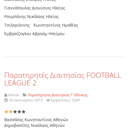
Γιαννόπουλος ∆ιονύσιος Ηλείας
Ρουµπάνης Νικόλαος Ηλείας
Τσιλογιάννης Κωνσταντίνος Ηµαθίας
Εµβραίζογλου Αβραάµ Ηπείρου
Παρατηρητές Διαιτησίας FOOTBALL
LEAGUE 2
Vdouk
Παρατηρητες Διαιτησιας Γ' Εθνικης
16 Ιανουαρίου 2013
Εμφανίσεις: 5289
Αξιολόγηση
Χρήστη:
2
/
5
Βασσάλος Κωνσταντίνος Αθηνών
∆ηµοβασίλης Νικόλαος Αθηνών