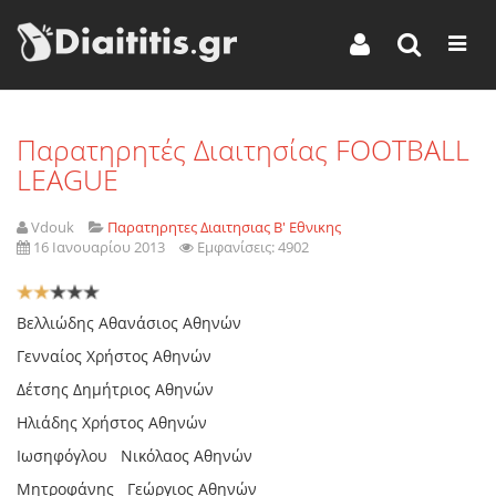
Παρατηρητές Διαιτησίας FOOTBALL
LEAGUE
Vdouk
Παρατηρητες Διαιτησιας Β' Εθνικης
16 Ιανουαρίου 2013
Εμφανίσεις: 4902
Αξιολόγηση
Χρήστη:
2
/
5
Βελλιώδης Αθανάσιος Αθηνών
Γενναίος Χρήστος Αθηνών
∆έτσης ∆ηµήτριος Αθηνών
Ηλιάδης Χρήστος Αθηνών
Ιωσηφόγλου Νικόλαος Αθηνών
Μητροφάνης Γεώργιος Αθηνών