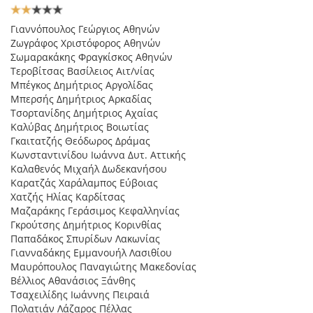
Αξιολόγηση
Χρήστη:
2
/
5
Γιαννόπουλος Γεώργιος Αθηνών
Ζωγράφος Χριστόφορος Αθηνών
Σωµαρακάκης Φραγκίσκος Αθηνών
Τεροβίτσας Βασίλειος Αιτ/νίας
Μπέγκος ∆ηµήτριος Αργολίδας
Μπερσής ∆ηµήτριος Αρκαδίας
Τσορτανίδης ∆ηµήτριος Αχαίας
Καλύβας ∆ηµήτριος Βοιωτίας
Γκαιτατζής Θεόδωρος ∆ράµας
Κωνσταντινίδου Ιωάννα ∆υτ. Αττικής
Καλαθενός Μιχαήλ ∆ωδεκανήσου
Καρατζάς Χαράλαµπος Εύβοιας
Χατζής Ηλίας Καρδίτσας
Μαζαράκης Γεράσιµος Κεφαλληνίας
Γκρούτσης ∆ηµήτριος Κορινθίας
Παπαδάκος Σπυρίδων Λακωνίας
Γιανναδάκης Εµµανουήλ Λασιθίου
Μαυρόπουλος Παναγιώτης Μακεδονίας
Βέλλιος Αθανάσιος Ξάνθης
Τσαχειλίδης Ιωάννης Πειραιά
Πολατιάν Λάζαρος Πέλλας