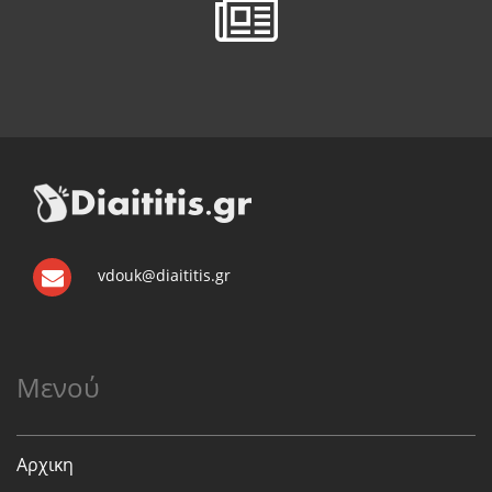
vdouk@diaititis.gr
Μενού
Αρχικη