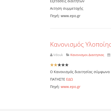
Εξετάσεις διαιτητών
Αιτηση συμμετοχής
Πηγή: www.epo.gr
Κανονισμός Υλοποίη
Vdouk
Κανονισμοι Διαιτησιας
Αξιολόγηση
Χρήστη:
2
/
5
Ο Κανονισμός διαιτησίας σύμφωνα μ
ΠΑΤΗΣΤΕ
ΕΔΩ
Πηγή:
www.epo.gr