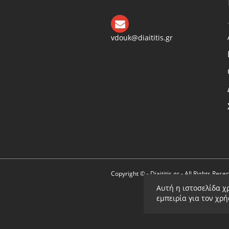
vdouk@diaititis.gr
Copyright © - Diaititis.gr - All Rights Rese
Αυτή η ιστοσελίδα χ
εμπειρία για τον χρ