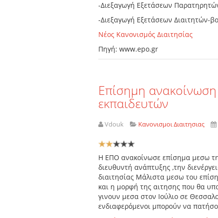
-Διεξαγωγή Εξετάσεων Παρατηρητών
-Διεξαγωγή Εξετάσεων Διαιτητών-
Νέος Κανονισμός Διαιτησίας
Πηγή:
www.epo.gr
Επίσημη ανακοίνωση 
εκπαιδευτών
Vdouk
Κανονισμοι Διαιτησιας
Αξιολόγηση
Χρήστη:
2
/
5
Η ΕΠΟ ανακοίνωσε επίσημα μεσω της
διευθυντή ανάπτυξης ,την διενέργε
διαιτησίας Μάλιστα μεσω του επίσ
και η μορφή της αιτησης που θα υπο
γινουν μεσα στον Ιούλιο σε Θεσσαλο
ενδιαφερόμενοι μπορούν να πατήσ