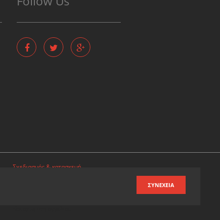
Follow Us
Σχεδιασμός & κατασκευή
ιστοσελίδων
ΣΥΝΈΧΕΙΑ
Καταχωρηση επιχειρησης
Καταχωριση αγγελιας