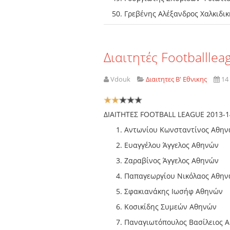
Γρεβένης Αλέξανδρος Χαλκιδ
Διαιτητές Footballle
Vdouk
Διαιτητες Β' Εθνικης
14
Αξιολόγηση
Χρήστη:
2
/
5
ΔΙΑΙΤΗΤΕΣ FOOTBALL LEAGUE 2013-1
Αντωνίου Κωνσταντίνος Αθη
Ευαγγέλου Άγγελος Αθηνών
Ζαραβίνος Άγγελος Αθηνών
Παπαγεωργίου Νικόλαος Αθη
Σφακιανάκης Ιωσήφ Αθηνών
Κοσικίδης Συμεών Αθηνών
Παναγιωτόπουλος Βασίλειος 