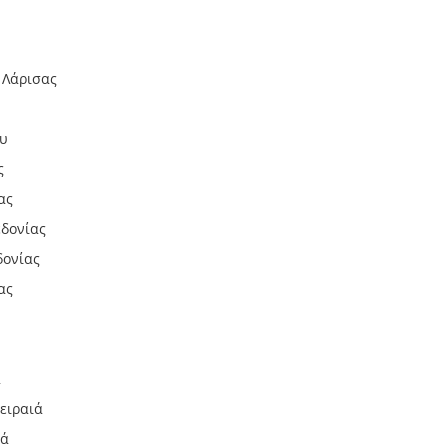
 Λάρισας
ου
ς
ας
εδονίας
δονίας
ας
ά
ειραιά
ιά