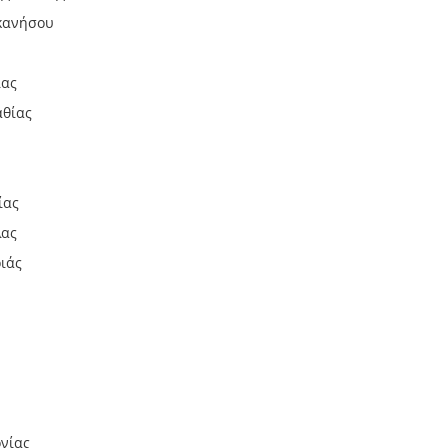
κανήσου
ίας
αθίας
ίας
λας
ιάς
νίας