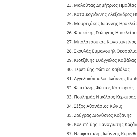
Μαλούτας Δημήτριος Ημαθίας
Κατσικογιάννης Αλέξανδρος Η
Μουρτζάκης Ιωάννης Ηρακλεί
Φουκάκης Γεώργιος Ηρακλείου
Μπαλατσούκας Κωνσταντίνος
Σκουλάς Εμμανουήλ Θεσσαλία
Κιοτζένης Ευάγγελος Καβάλας
Τερετίδης Φώτιος Καβάλας
Αγγελακόπουλος Ιωάννης Καρδ
Φωτιάδης Φώτιος Καστοριάς
Πουλημάς Νικόλαος Κέρκυρας
Σέζος Αθανάσιος Κιλκίς
Ζούγρας Διονύσιος Κοζάνης
Κοεμτζίδης Παναγιώτης Κοζά
Νεοφυτιάδης Ιωάννης Κορινθί