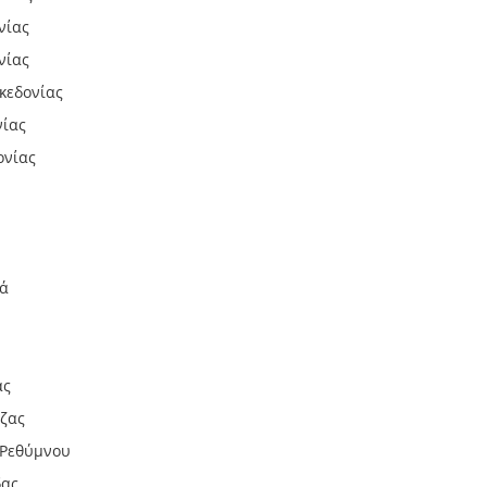
νίας
νίας
κεδονίας
νίας
ονίας
ιά
ας
εζας
 Ρεθύμνου
δας