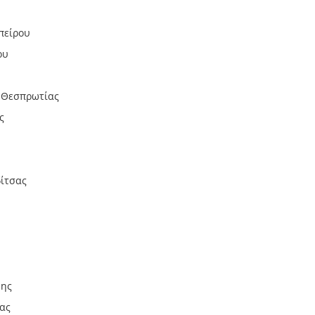
πείρου
ου
 Θεσπρωτίας
ς
ίτσας
νης
ας