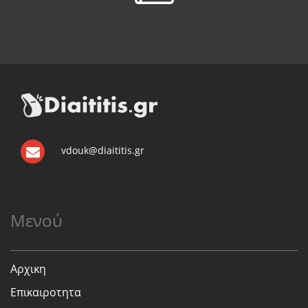
vdouk@diaititis.gr
Μενού
Αρχικη
Επικαιροτητα