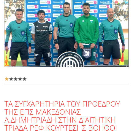
Αξιολόγηση
Χρήστη:
1
/
5
TΑ ΣΥΓΧΑΡΗΤΗΡΙΑ ΤΟΥ ΠΡΟΕΔΡΟΥ
ΤΗΣ ΕΠΣ ΜΑΚΕΔΟΝΙΑΣ
Λ.ΔΗΜΗΤΡΙΑΔΗ ΣΤΗΝ ΔΙΑΙΤΗΤΙΚΗ
ΤΡΙΑΔΑ ΡΕΦ ΚΟΥΡΤΕΣΗΣ ΒΟΗΘΟΙ