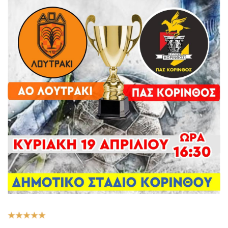
Αξιολόγηση
Χρήστη:
5
/
5