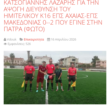
ΚΑΤΣΟΓΙΑΝΝΗΣ ΛΑΖΑΡΗΣ ΓΙΑ ΤΗΝ
ΑΨΟΓΗ ΔΙΕΥΘΥΝΣΗ ΤΟΥ
ΗΜΙΤΕΛΙΚΟΥ Κ16 ΕΠΣ ΑΧΑΙΑΣ-ΕΠΣ
ΜΑΚΕΔΟΝΙΑΣ 0--2 ΠΟΥ ΕΓΙΝΕ ΣΤΗΝ
ΠΑΤΡΑ (ΦΩΤΟ)
Vdouk
Επικαιροτητα
16 Απριλίου 2026
Εμφανίσεις: 526