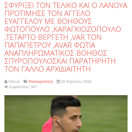
ΣΦΥΡΙΞΕΙ ΤΟΝ ΤΕΛΙΚΟ ΚΑΙ Ο ΛΑΝΟΥΑ
ΠΡΟΤΙΜΗΣΕ ΤΟΝ ΑΓΓΕΛΟ
ΕΥΑΓΓΕΛΟΥ ΜΕ ΒΟΗΘΟΥΣ
ΦΩΤΟΠΟΥΛΟ ,ΚΑΡΑΓΚΙΟΖΟΠΟΥΛΟ
,ΤΕΤΑΡΤΟ ΒΕΡΓΕΤΗ ,VAR TON
ΠΑΠΑΠΕΤΡΟΥ ,ΑVAR ΦΩΤΙΑ
ΑΝΑΠΛΗΡΩΜΑΤΙΚΟΣ ΒΟΗΘΟΣ
ΣΠΥΡΟΠΟΥΛΟΣΚΑΙ ΠΑΡΑΤΗΡΗΤΗ
ΤΟΝ ΓΑΛΛΟ ΑΡΧΙΔΙΑΙΤΗΤΗ
Vdouk
Επικαιροτητα
20 Απριλίου 2026
Εμφανίσεις: 567