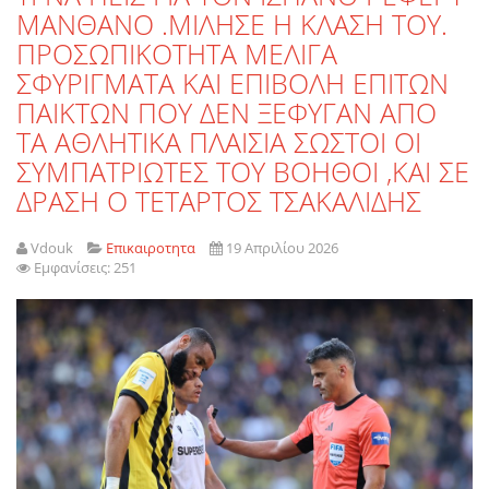
ΜΑΝΘΑΝΟ .ΜΙΛΗΣΕ Η ΚΛΑΣΗ ΤΟΥ.
ΠΡΟΣΩΠΙΚΟΤΗΤΑ ΜΕΛΙΓΑ
ΣΦΥΡΙΓΜΑΤΑ ΚΑΙ ΕΠΙΒΟΛΗ ΕΠΙΤΩΝ
ΠΑΙΚΤΩΝ ΠΟΥ ΔΕΝ ΞΕΦΥΓΑΝ ΑΠΟ
ΤΑ ΑΘΛΗΤΙΚΑ ΠΛΑΙΣΙΑ ΣΩΣΤΟΙ ΟΙ
ΣΥΜΠΑΤΡΙΩΤΕΣ ΤΟΥ ΒΟΗΘΟΙ ,ΚΑΙ ΣΕ
ΔΡΑΣΗ Ο ΤΕΤΑΡΤΟΣ ΤΣΑΚΑΛΙΔΗΣ
Vdouk
Επικαιροτητα
19 Απριλίου 2026
Εμφανίσεις: 251