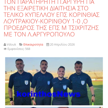
ΤΟΝ ΠΑΡΑΤΗΡΗΤΗ Π.ΑΡΓΥΡΗ ΓΙΑ
ΤΗΝ ΕΞΑΙΡΕΤΙΚΗ ΔΙΑΙΤΗΣΙΑ ΣΤΟ
ΤΕΛΙΚΟ ΚΥΠΕΛΛΟΥ ΕΠΣ ΚΟΡΙΝΘΙΑΣ
ΛΟΥΤΡΑΚΙΟΥ-ΚΟΡΙΝΘΟΥ 1-0 ,Ο
ΠΡΟΕΔΡΟΣ ΤΗΣ ΕΠΣ Μ ΤΣΙΧΡΙΤΖΗΣ
ΜΕ ΤΟΝ Λ.ΑΡΓΥΡΟΠΟΥΛΟ
Vdouk
Επικαιροτητα
20 Απριλίου 2026
Εμφανίσεις: 568