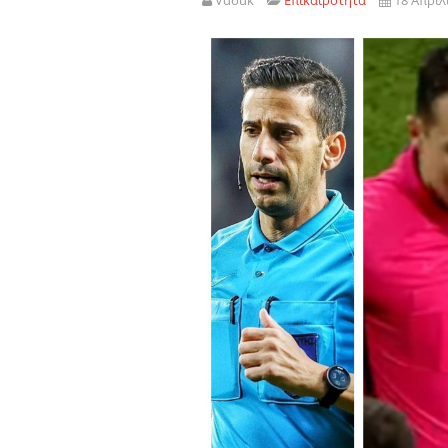
Vdouk
Επικαιροτητα
18 Απριλ