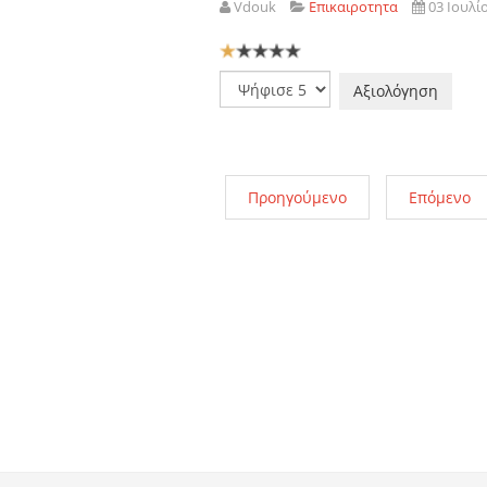
Vdouk
Επικαιροτητα
03 Ιουλί
Αξιολόγηση
Χρήστη:
1
/
5
Παρακαλώ
αξιολογήστε
Προηγούμενο
Επόμενο