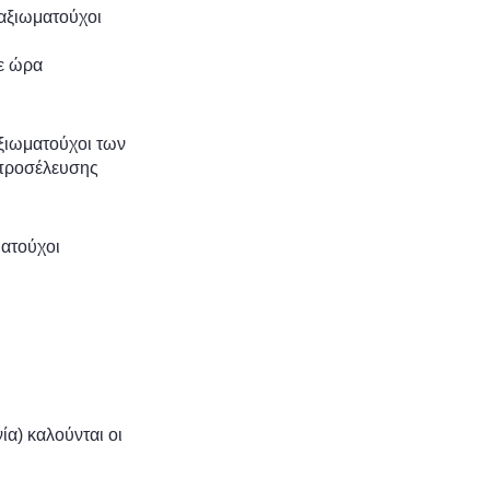
 αξιωματούχοι
με ώρα
αξιωματούχοι των
 προσέλευσης
ματούχοι
α) καλούνται οι