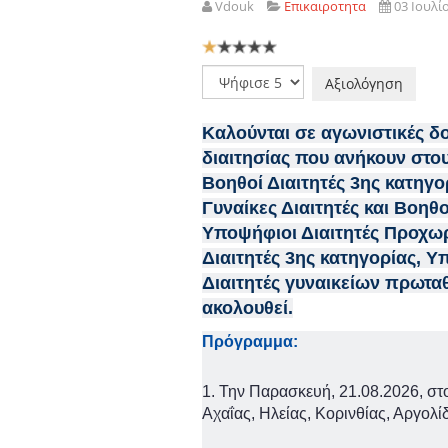
Vdouk
Επικαιροτητα
03 Ιουλί
Αξιολόγηση
Χρήστη:
1
/
5
Παρακαλώ
αξιολογήστε
Καλούνται σε αγωνιστικές δ
διαιτησίας που ανήκουν στου
Βοηθοί Διαιτητές 3ης κατηγο
Γυναίκες Διαιτητές και Βοηθ
Υποψήφιοι Διαιτητές Προχω
Διαιτητές 3ης κατηγορίας, Υ
Διαιτητές γυναικείων πρωτ
ακολουθεί.
Πρόγραμμα:
1. Την Παρασκευή, 21.08.2026, στ
Αχαΐας, Ηλείας, Κορινθίας, Αργολ