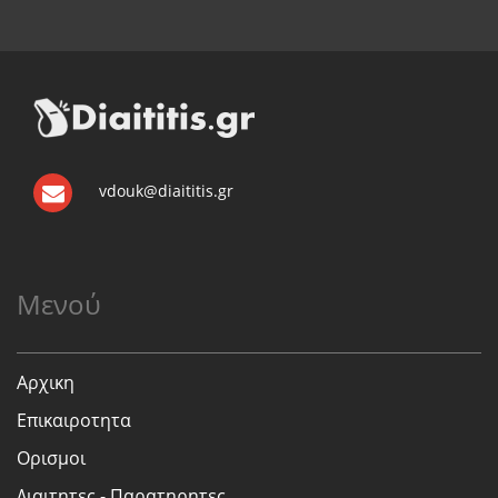
vdouk@diaititis.gr
Μενού
Αρχικη
Επικαιροτητα
Ορισμοι
Διαιτητες - Παρατηρητες