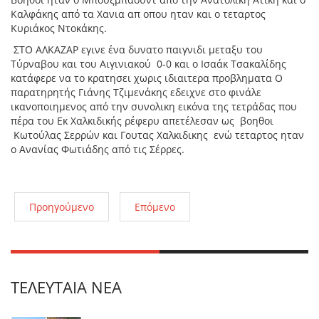
Καλφάκης από τα Χανια απ οπου ηταν και ο τεταρτος
Κυριάκος Ντοκάκης.
ΣΤΟ ΑΛΚΑΖΑΡ εγινε ένα δυνατο παιγνιδι μεταξυ του
Τύρναβου και του Αιγινιακού 0-0 και ο Ισαάκ Τσακαλίδης
κατάφερε να το κρατησει χωρις ιδιαιτερα προβληματα Ο
παρατηρητής Γιάνης Τζιμενάκης εδειχνε στο φινάλε
ικανοποιημενος από την συνολικη εικόνα της τετράδας που
πέρα του Εκ Χαλκιδικής ρέφερυ απετέλεσαν ως βοηθοι
Κωτούλας Σερρών και Γουτας Χαλκιδικης ενώ τεταρτος ηταν
ο Ανανίας Φωτιάδης από τις Σέρρες.
Προηγούμενο
Επόμενο
ΤΕΛΕΥΤΑΊΑ ΝΈΑ