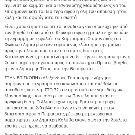
αγωνιστικο κομματι και ο Πσναγιωτης Μαυρόπουλος να του
επισημανει κατι το ιδιαιτερο αφου η ολη του αποδοση ηταν
καλη και τα σφυρίγματα του σωστά
Είναι χαρακτηριστικο ότι το μοναδικο γκόλ υποδεόχτηκε από
τον βοηθό Στόικο από τη Κέρκυρα αφου η μπάλα ειχε περάσει
την γραμμη σε κεφαλιά του Καρτσαμπα .Ο αμυντικός του
Φωκικού Δημητρίου εκν ευρισμενος κλώτσησε την μπάλα
προς την πλευρα που ηταν ο τεταρτος διαιτητης
Κατσικογιαννης με αποτέλεσμα να δει την κιτρινη που ηταν η
2η και πηρε την αγουσα προς τα αποδυτηρια.Πρωτος βοηθός
ηταν ο Δημητρηε Τίκας από την Θεσπρωτία .
ΣΤΗΝ ΕΠΙΣΚΟΠΗ ο Αλεξανδρος Τσαμούρης ενήργησε
συμφωνα με το γραμμα του κανονισμου και απέβαλε με
απευθείας κοκκινη ΣΤΟ 72 τον αμυντικό των γηπεδούχων
Μανουσάκης που ανέτρεψε τον Παντελη που ηταν σε
προφανη θεση .Ο Αλιμος εχοντας αριθμητικη υπεροχη
επεκρατησε με 2-0 αλλα αυτό δεν εχει να κανει με την
διαιτησια αφου ο Πειραιωτης ρέφερυ με μεντορα και
παρατηρητη τον Δημητρη Καλύβα εκανε σωστα την δουλεια
του Κι εκει πρεπει να σταθούμε .
Βοηθοι ηταν ο Μπουξμπάουντ από την Ανατολικη Ατικη και ο