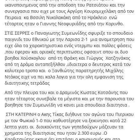
ικανοποιημενος από την αποδοση του Ρατσιάτου και την
συνεργασια που ειχε με τους Αργύρη Κουρομιχελάκη από τον
Πειραια κα Βσσιλη Νικολακάκη από το Ηράκλειο ενώ
τέταρτος ηταν ο Γιαννης Νεοφυριάδης από την Κορινθο.
ΣΤΙΣ ΣΕΡΡΕΣ ο Παναγιωτης Συμεωνίδης σφυριξε το σπουδαιο
παιγνιδι του Εθνικού με την Λαρισα 2-1 μια αναμετρηση που
ειχε όλα τα χαρακτηριστικα ενός ντερμπυ και πολλες φάσεις
,που εφεραν και οριακές περιπτωσεις οφσαιντ οπου οι δυο
βοηθοι Χούσκογλου από τη Θράκη και Γιώργος Χατζηνάκος
από τη Δράμα ανταπεξήλθαν ,ιδιαιτερα ο δευτερος κατά τον
καλυτερο τροπο και ο Ξανθιώτης παρατηρητής Μιχάλης
Ντάκος ειχε να πει καλα λογια για την ολη εμφανιση της
διαιτητικης τετράδας
Από την πλευρα του και ο Δραμινός Κωστας Κοτσάνης που
ηταν τέταρτος συνεβαλε τα μέγιστα και με την παρουσια του
βοηθησε τον Συμεωνίδη να κανει μια σπουδαια διαιτησια .
ΣΤΗ ΚΑΤΕΡΙΝΗ ο Ακης Τίκας διήθυνε τον αγώνα του Πιερικου
με τον Φωκικό 1-0 που καθυστέρησε να ξεκινησει κατά 22
λεπτα γιατι οι διοικούντες των γηπεδούχων μάζευαν τα
χρηματα της διαιτησιας που ηταν 2.300 ευρω .Ο
Καρδιτσιώτης εκανε ότι επιτάσει ο κανονισμός και στο