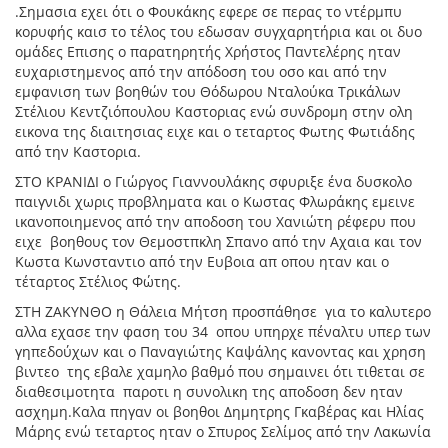
.Σημασια εχει ότι ο Φουκάκης εφερε σε περας το ντέρμπυ
κορυφής καισ το τέλος του εδωσαν συγχαρητήρια και οι δυο
ομάδες Επισης ο παρατηρητής Χρήστος Παντελέρης ηταν
ευχαριστημενος από την απόδοση του οσο και από την
εμφανιση των βοηθών του Θόδωρου Νταλούκα Τρικάλων
Στέλιου Κεντζιόπουλου Καστοριας ενώ συνδρομη στην ολη
εικονα της διαιτησιας ειχε και ο τεταρτος Φωτης Φωτιάδης
από την Καστορια.
ΣΤΟ ΚΡΑΝΙΔΙ ο Γιώργος Γιαννουλάκης σφυριξε ένα δυσκολο
παιγνιδι χωρις προβληματα και ο Κωστας Φλωράκης εμεινε
ικανοποιημενος από την αποδοση του Χανιώτη ρέφερυ που
ειχε βοηθους τον Θεμοστπκλη Σπανο από την Αχαια και τον
Κωστα Κωνσταντιο από την Ευβοια απ οπου ηταν και ο
τέταρτος Στέλιος Φώτης.
ΣΤΗ ΖΑΚΥΝΘΟ η Θάλεια Μήτση προσπάθησε για το καλυτερο
αλλα εχασε την φαση του 34 οπου υπηρχε πέναλτυ υπερ των
γηπεδούχων και ο Παναγιώτης Καψάλης κανοντας και χρηση
βιντεο της εβαλε χαμηλο βαθμό που σημαινει ότι τιθεται σε
διαθεσιμοτητα παροτι η συνολικη της αποδοση δεν ηταν
ασχημη.Καλα πηγαν οι βοηθοι Δημητρης Γκαβέρας και Ηλίας
Μάρης ενώ τεταρτος ηταν ο Σπυρος Σελίμος από την Λακωνία