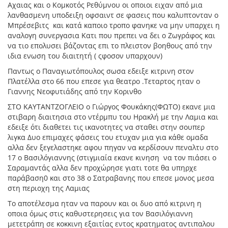
Αχαιας και ο Κομκοτός Ρεθύμνου οι οποιοι ειχαν από μια
λανθασμενη υποδειξη οφσαιντ σε φασεις που καλυπτονταν ο
Μπρέσεβιτς και κατά καποιο τροπο φανηκε να μην υπαρχει η
αναλογη συνεργασια Κατι που πρεπει να δει ο Ζωγράφος και
να τιο επολυσει βάζοντας επι το πλειστον βοηθους από την
ιδια ενωση του διαιτητή ( ςφοσον υπαρχουν)
Παντως ο Παναγιωτόπουλος σωσα εδειξε κιτρινη στον
Πλατέλλα στο 66 που επεσε για θεατρο .Τεταρτος ηταν ο
Γιαννης Νεοφυτιάδης από την Κορινθο
ΣΤΟ ΚΑΥΤΑΝΤΖΟΓΛΕΙΟ ο Γιώργος Φουκάκης(ΦΩΤΟ) εκανε μια
στιβαρη διαιτησια στο ντέρμπυ του Ηρακλή με την Λαμια και
εδειξε ότι διαθετει τις ικανοτητες να σταθει στην σουπερ
λιγκα Δυο επιμαχες φάσεις του ετυχαν μια για κάθε ομαδα
αλλα δεν ξεγελαστηκε αφου πηγαν να κερδίσουν πεναλτυ στο
17 ο Βασιλόγιαννης (στιγμιαία εκανε κινηση να τον πιάσει ο
Σαραμαντάς αλλα δεν προχώρησε γιατι τοτε θα υπηρχε
παράβαση0 και στο 38 ο Σατραβανης που επεσε μονος μεσα
στη περιοχη της Λαμιας
Το αποτέλεσμα ηταν να παρουν και οι δυο από κιτρινη η
οποια όμως στις καθυστερησεις για τον Βασιλόγιαννη
μετετράπη σε κοκκινη εξαιτίας εντος κρατηματος αντιπαλου