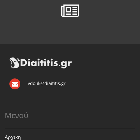
vdouk@diaititis.gr
Μενού
Αρχικη