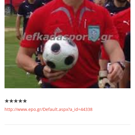
http://www.epo.gr/Default.aspx?a_id=44338