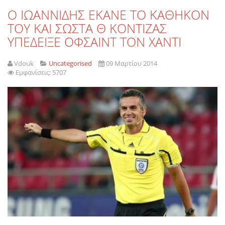
Ο ΙΩΑΝΝΙΔΗΣ ΕΚΑΝΕ ΤΟ ΚΑΘΗΚΟΝ
ΤΟΥ ΚΑΙ ΣΩΣΤΑ Θ ΚΟΝΤΙΖΑΣ
ΥΠΕΔΕΙΞΕ ΟΦΣΑΙΝΤ ΤΟΝ ΧΑΝΤΙ
Vdouk
Uncategorised
09 Μαρτίου 2014
Εμφανίσεις: 5707