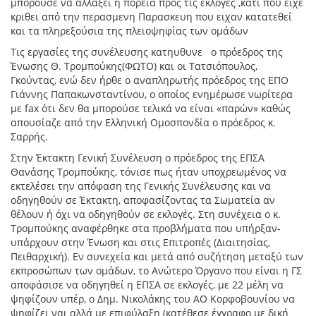
μπορουσε να αλλαξει η πορεία προς τις εκλογες ,κατι που ειχε
κριθει από την περασμενη Παρασκευη που ειχαν κατατεθεί
και τα πληρεξούσια της πλειοψηφίας των ομάδων
Τις εργασίες της συνέλευσης κατηυθυνε ο πρόεδρος της
Ένωσης Θ. Τρομπούκης(ΦΩΤΟ) και οι Τατσιόπουλος,
Γκούντας, ενώ δεν ήρθε ο αναπληρωτής πρόεδρος της ΕΠΟ
Γιάννης Παπακωνσταντίνου, ο οποίος ενημέρωσε νωρίτερα
με fax ότι δεν θα μπορούσε τελικά να είναι «παρών» καθώς
απουσίαζε από την Ελληνική Ομοσπονδία ο πρόεδρος κ.
Σαρρής.
Στην Έκτακτη Γενική Συνέλευση ο πρόεδρος της ΕΠΣΑ
Θανάσης Τρομπούκης, τόνισε πως ήταν υποχρεωμένος να
εκτελέσει την απόφαση της Γενικής Συνέλευσης και να
οδηγηθούν σε Έκτακτη, αποφασίζοντας τα Σωματεία αν
θέλουν ή όχι να οδηγηθούν σε εκλογές. Στη συνέχεια ο κ.
Τρομπούκης αναφέρθηκε στα προβλήματα που υπήρξαν-
υπάρχουν στην Ένωση και στις Επιτροπές (Διαιτησίας,
Πειθαρχική). Εν συνεχεία και μετά από συζήτηση μεταξύ των
εκπροσώπων των ομάδων, το Ανώτερο Όργανο που είναι η ΓΣ
αποφάσισε να οδηγηθεί η ΕΠΣΑ σε εκλογές, με 22 μέλη να
ψηφίζουν υπέρ, ο Δημ. Νικολάκης του ΑΟ Κορφοβουνίου να
ψηφίζει ναι αλλά με επιφύλαξη (κατέθεσε έγγραφο με δική