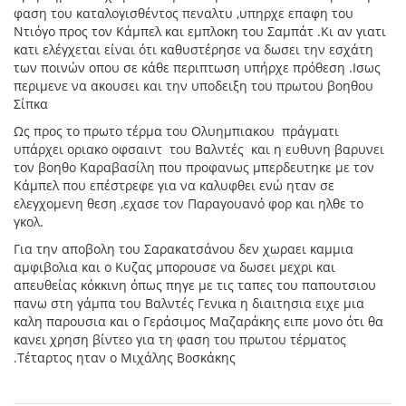
φαση του καταλογισθέντος πεναλτυ ,υπηρχε επαφη του
Ντιόγο προς τον Κάμπελ και εμπλοκη του Σαμπάτ .Κι αν γιατι
κατι ελέγχεται είναι ότι καθυστέρησε να δωσει την εσχάτη
των ποινών οπου σε κάθε περιπτωση υπήρχε πρόθεση .Ισως
περιμενε να ακουσει και την υποδειξη του πρωτου βοηθου
Σίπκα
Ως προς το πρωτο τέρμα του Ολυημπιακου πράγματι
υπάρχει οριακο οφσαιντ του Βαλντές και η ευθυνη βαρυνει
τον βοηθο Καραβασίλη που προφανως μπερδευτηκε με τον
Κάμπελ που επέστρεφε για να καλυφθει ενώ ηταν σε
ελεγχομενη θεση ,εχασε τον Παραγουανό φορ και ηλθε το
γκολ.
Για την αποβολη του Σαρακατσάνου δεν χωραει καμμια
αμφιβολια και ο Κυζας μπορουσε να δωσει μεχρι και
απευθείας κόκκινη όπως πηγε με τις ταπες του παπουτσιου
πανω στη γάμπα του Βαλντές Γενικα η διαιτησια ειχε μια
καλη παρουσια και ο Γεράσιμος Μαζαράκης ειπε μονο ότι θα
κανει χρηση βίντεο για τη φαση του πρωτου τέρματος
.Τέταρτος ηταν ο Μιχάλης Βοσκάκης