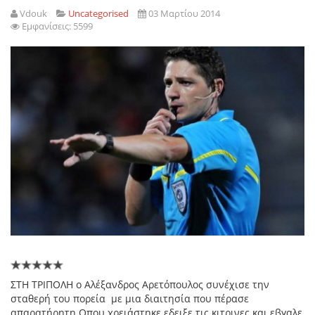
Vdouk
Uncategorised
03 Μαρτίου 2014
Εμφανίσεις: 5599
ΣΤΗ ΤΡΙΠΟΛΗ ο Αλέξανδρος Αρετόπουλος συνέχισε την
σταθερή του πορεία με μια διαιτησία που πέρασε
απαρατήρητη.Οπου χρειάστηκε εδειξε τις κιτρινες και εβγαλε