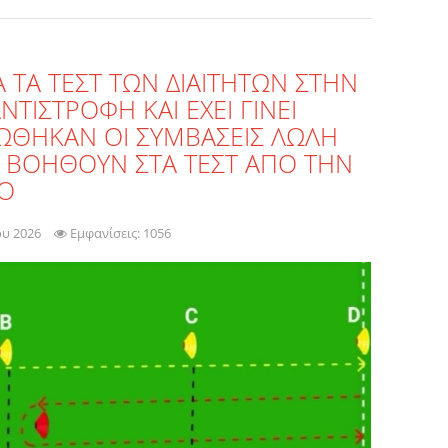
Α ΤΑ ΤΕΣΤ ΤΩΝ ΔΙΑΙΤΗΤΩΝ ΣΤΗΝ
ΤΙΣΤΡΟΦΗ ΚΑΙ ΕΧΕΙ ΓΙΝΕΙ
ΘΗΚΑΝ ΟΙ ΣΥΜΒΑΣΕΙΣ ΛΩΛΗ
 ΒΟΗΘΟΥΝ ΣΤΑ ΤΕΣΤ ΑΠΟ ΤΗΝ
ΠΟ
ου 2026
Εμφανίσεις: 1056