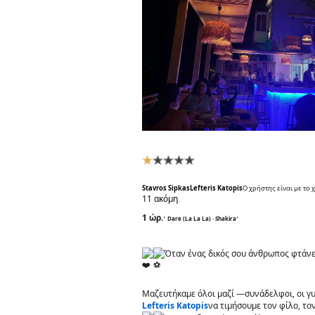
Αξιολόγηση
Χρήστη:
1
/
5
Stavros Sipkas
Lefteris Katopis
Ο χρήστης
είναι με το
11 ακόμη
.
1 ώρ.
·
·
Dare (La La La)
·
Shakira
Όταν ένας δικός σου άνθρωπος φτάνει
Μαζευτήκαμε όλοι μαζί —συνάδελφοι, οι γυν
Lefteris Katopis
να τιμήσουμε τον φίλο, τ