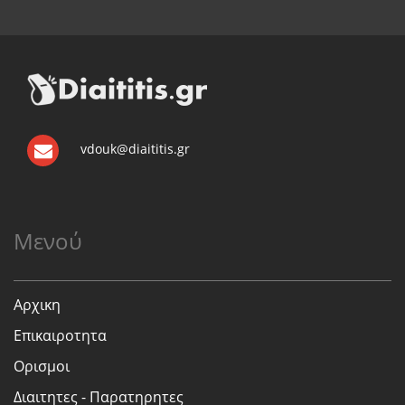
vdouk@diaititis.gr
Μενού
Αρχικη
Επικαιροτητα
Ορισμοι
Διαιτητες - Παρατηρητες