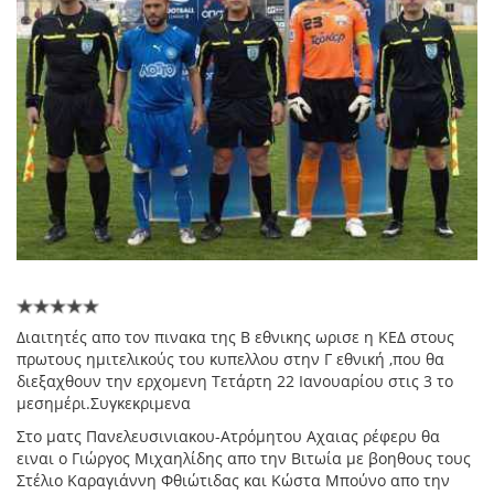
Διαιτητές απο τον πινακα της Β εθνικης ωρισε η ΚΕΔ στους
πρωτους ημιτελικούς του κυπελλου στην Γ εθνική ,που θα
διεξαχθουν την ερχομενη Τετάρτη 22 Ιανουαρίου στις 3 το
μεσημέρι.Συγκεκριμενα
Στο ματς Πανελευσινιακου-Ατρόμητου Αχαιας ρέφερυ θα
ειναι ο Γιώργος Μιχαηλίδης απο την Βιτωία με βοηθους τους
Στέλιο Καραγιάννη Φθιώτιδας και Κώστα Μπούνο απο την