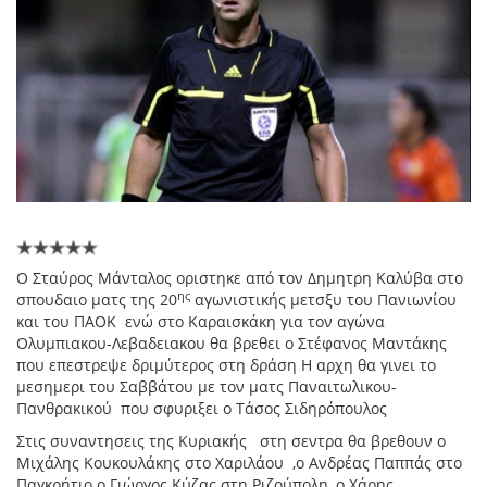
Ο Σταύρος Μάνταλος οριστηκε από τον Δημητρη Καλύβα στο
ης
σπουδαιο ματς της 20
αγωνιστικής μετσξυ του Πανιωνίου
και του ΠΑΟΚ ενώ στο Καραισκάκη για τον αγώνα
Ολυμπιακου-Λεβαδειακου θα βρεθει ο Στέφανος Μαντάκης
που επεστρεψε δριμύτερος στη δράση Η αρχη θα γινει το
μεσημερι του Σαββάτου με τον ματς Παναιτωλικου-
Πανθρακικού που σφυριξει ο Τάσος Σιδηρόπουλος
Στις συναντησεις της Κυριακής στη σεντρα θα βρεθουν ο
Μιχάλης Κουκουλάκης στο Χαριλάου ,ο Ανδρέας Παππάς στο
Παγκρήτιο ο Γιώργος Κύζας στη Ριζούπολη ,ο Χάρης