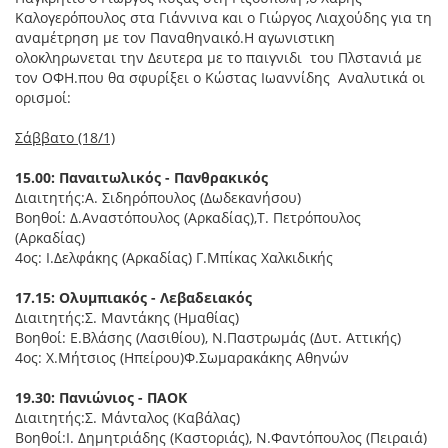
Καλογερόπουλος στα Γιάννινα και ο Γιώργος Λιαχούδης για τη
αναμέτρηση με τον Παναθηναικό.Η αγωνιστικη
ολοκληρωνεται την Δευτερα με το παιγνιδι του Πλστανιά με
τον ΟΦΗ.που θα σφυρίξει ο Κώστας Ιωαννίδης Αναλυτικά οι
ορισμοί:
Σάββατο (18/1)
15.00: Παναιτωλικός - Πανθρακικός
Διαιτητής:Α. Σιδηρόπουλος (Δωδεκανήσου)
Βοηθοί: Δ.Αναστόπουλος (Αρκαδίας),Τ. Πετρόπουλος
(Αρκαδίας)
4ος: Ι.Δελφάκης (Αρκαδίας) Γ.Μπίκας Χαλκιδικής
17.15: Ολυμπιακός - Λεβαδειακός
Διαιτητής:Σ. Μαντάκης (Ημαθίας)
Βοηθοί: Ε.Βλάσης (Λασιθίου), Ν.Παστρωμάς (Δυτ. Αττικής)
4ος: Χ.Μήτσιος (Ηπείρου)Φ.Σωμαρακάκης Αθηνών
19.30: Πανιώνιος - ΠΑΟΚ
Διαιτητής:Σ. Μάνταλος (Καβάλας)
Βοηθοί:Ι. Δημητριάδης (Καστοριάς), Ν.Φαντόπουλος (Πειραιά)