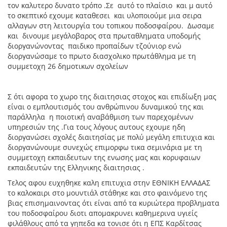
τον καλυτερο δυνατο τρόπο .Σε αυτό το πλαίσιο και μ αυτό
το σκεπτικό εχουμε καταθεσει και υλοποιούμε μια σειρα
αλλαγων στη λειτουργία του τοπικου ποδοσφαίρου. Δωσαμε
και δινουμε μεγάλοβαρος στα πρωταθληματα υποδομής
διοργανώνοντας παιδικο προπαίδων τζούνιορ ενώ
διοργανώσαμε το πρωτο διασχολικο πρωτάθλημα με τη
συμμετοχη 26 δημοτικων σχολείων
Σ ότι αφορα το χωρο της διαιτησιας στοχος και επιδίωξη μας
είναι ο εμπλουτισμός του ανθρώπινου δυναμικού της και
παράλληλα η ποιοτική αναβάθμιση των παρεχομένων
υπηρεσιών της .Για τους λόγους αυτους εχουμε ηδη
διοργανώσει σχολές διαιτησίας με πολύ μεγάλη επιτυχια και
διοργανώνουμε συνεχώς επιμορφω τικα σεμινάρια με τη
συμμετοχη εκπαιδευτων της ενωσης μας και κορυφαιων
εκπαιδευτών της Ελληνικης διαιτησιας .
Τελος αφου ευχηθηκε καλη επιτυχια στην ΕΘΝΙΚΗ ΕΛΛΑΔΑΣ
το καλοκαιρι στο μουντιάλ στάθηκε και στο φαινόμενο της
βιας επισημαινοντας ότι είναι από τα κυριώτερα προβληματα
του ποδοσφαίρου διοτι απομακρυνει καθημερινα υγιείς
φιλάθλους από τα γηπεδα κα τονισε ότι η ΕΠΣ Καρδίτσας