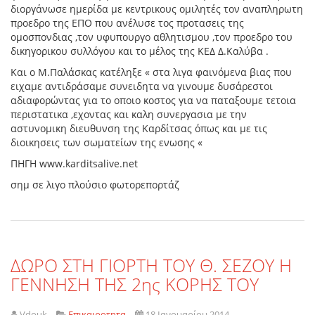
διοργάνωσε ημερίδα με κεντρικους ομιλητές τον αναπληρωτη
προεδρο της ΕΠΟ που ανέλυσε τος προτασεις της
ομοσπονδιας ,τον υφυπουργο αθλητισμου ,τον προεδρο του
δικηγορικου συλλόγου και το μέλος της ΚΕΔ Δ.Καλύβα .
Και ο Μ.Παλάσκας κατέληξε « στα λιγα φαινόμενα βιας που
ειχαμε αντιδράσαμε συνειδητα να γινουμε δυσάρεστοι
αδιαφορώντας για το οποιο κοστος για να παταξουμε τετοια
περιστατικα ,εχοντας και καλη συνεργασια με την
αστυνομικη διευθυνση της Καρδίτσας όπως και με τις
διοικησεις των σωματείων της ενωσης «
ΠΗΓΗ www.karditsalive.net
σημ σε λιγο πλούσιο φωτορεπορτάζ
ΔΩΡΟ ΣΤΗ ΓΙΟΡΤΗ ΤΟΥ Θ. ΣΕΖΟΥ Η
ΓΕΝΝΗΣΗ ΤΗΣ 2ης ΚΟΡΗΣ ΤΟΥ
Vdouk
Επικαιροτητα
18 Ιανουαρίου 2014