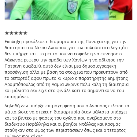
Εκπληξη προκάλεσε η διαμαρτυρια της Παναχαικής για την
διαιτησια του Νικου Ανουσου ,για τον απλούστατο λογο ,ότι
δεν υπήρχε κατι το μεπτο που να εσφαλε η να ευνοησε ο
Λάκωνας ρεφερυ την ομάδα των Χανίων η να αδίκησε την
Πατρινη ομαδα.Κι αυτό δεν είναι μια δημοσιογραφικη
προσέγγιση αλλα με βάση τα στοιχεια που προκυπτουν από
το ρεπορτάζ αφου πρωτο κι κυριο ο παρατηρητής Δημήτρης
Αραμπόπουλος από τη Λαμια ,εκρινε πολύ καλη τη διαιτησια
και μάλιστα δεν ειχε στο φινάλε κατι το σημαντικο να του
επισημάνει.
Δηλαδή δεν υπήρξε επιμαχη φαση που ο Ανουσος εκλεισε τα
μάτια ώστε να στεκει η διαμαρτυρία όταν μάλιστα υπάρχει
και το βιντεο με φασεις του αγώνα που ανεβασμενο στο
διαδικτυο Πσράλληλα και οι βοηθοι Ντάλλας και Κοσμάς
σταθηκαν στο υψος των περιστάσεων όπως και ο τεταρτος
Γιώργος Φουκάκης .