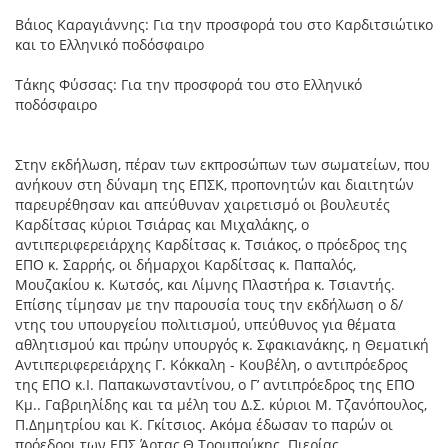
Βάιος Καραγιάννης: Για την προσφορά του στο Καρδιτσιώτικο
και το Ελληνικό ποδόσφαιρο
Τάκης Φύσσας: Για την προσφορά του στο Ελληνικό
ποδόσφαιρο
Στην εκδήλωση, πέραν των εκπροσώπων των σωματείων, που
ανήκουν στη δύναμη της ΕΠΣΚ, προπονητών και διαιτητών
παρευρέθησαν και απεύθυναν χαιρετισμό οι βουλευτές
Καρδίτσας κύριοι Τσιάρας και Μιχαλάκης, ο
αντιπεριφερειάρχης Καρδίτσας κ. Τσιάκος, ο πρόεδρος της
ΕΠΟ κ. Σαρρής, οι δήμαρχοι Καρδίτσας κ. Παπαλός,
Μουζακίου κ. Κωτσός, και Λίμνης Πλαστήρα κ. Τσιαντής.
Επίσης τίμησαν με την παρουσία τους την εκδήλωση ο δ/
ντης του υπουργείου πολιτισμού, υπεύθυνος για θέματα
αθλητισμού και πρώην υπουργός κ. Σφακιανάκης, η Θεματική
Αντιπεριφερειάρχης Γ. Κόκκαλη - Κουβέλη, ο αντιπρόεδρος
της ΕΠΟ κ.Ι. Παπακωνσταντίνου, ο Γ’ αντιπρόεδρος της ΕΠΟ
Κμ.. Γαβριηλίδης και τα μέλη του Δ.Σ. κύριοι Μ. Τζανόπουλος,
Π.Δημητρίου και Κ. Γκίτσιος. Ακόμα έδωσαν το παρών οι
πρόεδροι των ΕΠΣ Άρτας,Θ.Τρομπούκης Πιερίας