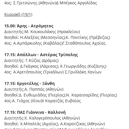
4ος: Σ.Τριτσώνης (Αθηνών)Δ Μπέγκος Αργολίδας
Κυριακή (19/1)
15.00: Άρης - Ατρόμητος
Διαιτητής:Μ. Κουκουλάκης (Ηρακλείου)
Βοηθοί: Η.Αλεξέας (Μεσσηνίας),Κ. Ποντίκης (Πρέβεζας)
4ος: Α.Αμπάρκιολης (Καβάλας)Γ.Σταθόπουλος Αχαίας
17.15: Απόλλων - Αστέρας Τρίπολης
Διαιτητής: Γ.Κύζας (Δράμας)
Βοηθοί: Δ.Γκάγκας (Λάρισας), Κ.Γεωργιάδης (Κοζάνης)
4ος: Α.Αρετόπουλος (Τρικάλων) Σ.Γρυλλάκη Χανίων
17.15: Εργοτέλης - Ξάνθη
Διαιτητής:Α. Παππάς (Αθηνών)
Βοηθοί:Δ. Ευθυμιάδης (Πιερίας),Ν. Καραϊσαρίδης (Πιερίας)
4ος:Α. Γιάχος (Χίου)Χ Καρατζάς Ευβοίας
17.15: ΠΑΣ Γιάννινα - Καλλονή
Διαιτητής:Χ. Καλογερόπουλος (Αθηνών)
Βοηθοί: Χ.Μπαλτάς (Αχαΐας), Α.Καρατζίκας (Αθηνών)