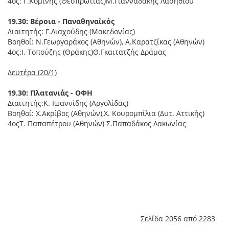
4ος: Γ.Κομίνης (Θεσπρωτίας)Μ.Γιανναδάκης Λασηθίου
19.30: Βέροια - Παναθηναϊκός
Διαιτητής: Γ.Λιαχούδης (Μακεδονίας)
Βοηθοί: Ν.Γεωργαράκος (Αθηνών), Α.Καρατζίκας (Αθηνών)
4ος:Ι. Τοπούζης (Θράκης)Θ.Γκαιτατζής Δράμας
Δευτέρα (20/1)
19.30: Πλατανιάς - ΟΦΗ
Διαιτητής:Κ. Ιωαννίδης (Αργολίδας)
Βοηθοί: Χ.Ακρίβος (Αθηνών),Χ. Κουρομπίλια (Δυτ. Αττικής)
4οςΤ. Παπαπέτρου (Αθηνών) Σ.Παπαδάκος Λακωνίας
Σελίδα 2056 από 2283