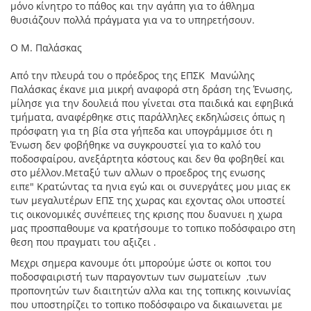
μόνο κίνητρο το πάθος και την αγάπη για το άθλημα
θυσιάζουν πολλά πράγματα για να το υπηρετήσουν.
Ο Μ. Παλάσκας
Από την πλευρά του ο πρόεδρος της ΕΠΣΚ Μανώλης
Παλάσκας έκανε μια μικρή αναφορά στη δράση της Ένωσης,
μίλησε για την δουλειά που γίνεται στα παιδικά και εφηβικά
τμήματα, αναφέρθηκε στις παράλληλες εκδηλώσεις όπως η
πρόσφατη για τη βία στα γήπεδα και υπογράμμισε ότι η
Ένωση δεν φοβήθηκε να συγκρουστεί για το καλό του
ποδοσφαίρου, ανεξάρτητα κόστους και δεν θα φοβηθεί και
στο μέλλον.Μεταξύ των αλλων ο προεδρος της ενωσης
ειπε"
Κρατώντας τα ηνια εγώ και οι συνεργάτες μου μιας εκ
των μεγαλυτέρων ΕΠΣ της χωρας και εχοντας ολοι υποστεί
τις οικονομικές συνέπειες της κρισης που δυανυει η χωρα
μας προσπαθουμε να κρατήσουμε το τοπικο ποδόσφαιρο στη
θεση που πραγματι του αξιζει .
Μεχρι σημερα κανουμε ότι μπορούμε ώστε οι κοποι του
ποδοσφαιριστή των παραγοντων των σωματείων ,των
προπονητών των διαιτητών αλλα και της τοπικης κοινωνίας
που υποστηρίζει το τοπικο ποδόσφαιρο να δικαιωνεται με