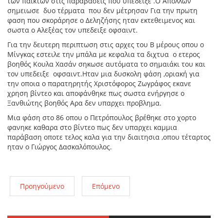
των παικτών στις παραβάσεις που υπέδειξε .Ο Απόλλων
σημειωσε δυο τέρματα που δεν μέτρησαν Για την πρωτη
φαση που σκοράρησε ο Δεληζήσης ηταν εκτεθειμενος και
σωστα ο Αλεξέας τον υπεδειξε οφσαιντ.
Για την δευτερη περιπτωση στις αρχες του Β μέρους οπου ο
Μίνγκας εστειλε την μπάλα με κεφαλια τα διχτυα ο ετερος
βοηθός Κουλα Χασάν σηκωσε αυτόματα το σημαιάκι του και
τον υπεδειξε οφσαιντ.Ηταν μια δυσκολη φάση ,οριακή για
την οποια ο παρατηρητής Χριστόφορος Ζωγράφος εκανε
χρηση βίντεο και αποφάνθηκε πως σωστα ενήργησε ο
Ξανθιώτης βοηθός Αρα δεν υπαρχει προβλημα.
Μια φάση στο 86 οπου ο Πετρόπουλος βρέθηκε στο χορτο
φανηκε καθαρα στο βίντεο πως δεν υπαρχει καμμια
παράβαση οποτε τελος καλα για την διαιτησια ,οπου τέταρτος
ηταν ο Γιώργος Δασκαλόπουλος.
Προηγούμενο
Επόμενο