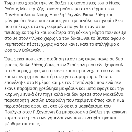
Τωρα που χρειάστηκε να δειξει τις ικανότητες του ο Νικος
Ρούσος Μπεκερτζής τακανε μούσκεμα στο ντέρμπυ του
Πανθεσσαλικου Νικης-Ηρακλη Ψαχνών.Εκανε λάθη και
φάνηκε ότι δεν είναι ετοιμος για την μεγάλη κατηγορία Εκει
που απέτυχε στο συγκεκριμένο παιγνιδι ηταν στον
πειθαρχικο τομέα και ιδιαίτερα στη κόκκινη κάρτα που εδειξε
στο 34 στον Φλίγκο χωρις να τον δικαιωνει το βιντεο αφου ο
Ρεμπετσάς πέφτει χωρις να του κανει κατι το επιλήψιμο ο
φορ των Βολιωτών .
Όμως εκει που εκανε αισθηση ηταν πως εκανε πανω σε δυο
φασεις διπλο λάθος ,όπως στον Σκούφαλη που εδειξε φαουλ
στο Α μέρος χωρις να το κανει και στη συνεχεια του εδωσε
και κιτρινη (ηταν σωστή τοτε) για διαμαρτυρία Το ιδιο
επανέλαβε στο Β μέρος και με τον Στεπάνοβις που ενώ δεν
εκανε παράβαση χρεώθηκε με φάουλ και μετα εφαγε και την
κιτρινη .Γενικά δεν πηγε καλά και δεν αρεσε στον Μακεδόνα
παρατηρητή Βσσίλη Σταμούλη που περίμενε όπως και η ΚΕΔ
περισσότερα αφου και στο 65 σε ενα μαρκάρισμα του
Πούλγκα στον Ριζογιάννη θα μπορούσε να βγάλει την κοκκινη
καρτα στον μεσο των γηπεδούχων που εκνευρίστηκε και
φέρθηκε απρεπως .