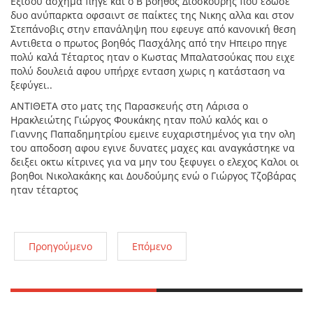
Εξίσου ασχημα πηγε και ο Β βοηθός Διόσκουρης που εδωσε
δυο ανύπαρκτα οφσαιντ σε παίκτες της Νικης αλλα και στον
Στεπάνοβις στην επανάληψη που εφευγε από κανονική θεση
Αντιθετα ο πρωτος βοηθός Πασχάλης από την Ηπειρο πηγε
πολύ καλά Τέταρτος ηταν ο Κωστας Μπαλατσούκας που ειχε
πολύ δουλειά αφου υπήρχε ενταση χωρις η κατάσταση να
ξεφύγει..
ΑΝΤΙΘΕΤΑ στο ματς της Παρασκευής στη Λάρισα ο
Ηρακλειώτης Γιώργος Φουκάκης ηταν πολύ καλός και ο
Γιαννης Παπαδημητρίου εμεινε ευχαριστημένος για την ολη
του αποδοση αφου εγινε δυνατες μαχες και αναγκάστηκε να
δειξει οκτω κίτρινες για να μην του ξεφυγει ο ελεχος Καλοι οι
βοηθοι Νικολακάκης και Δουδούμης ενώ ο Γιώργος Τζοβάρας
ηταν τέταρτος
Προηγούμενο
Επόμενο