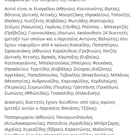
Αυτοί είναι οι Ευαγγέλου (Αθηνών), Κουτσιαύτης (Άρτας),
Βάτσιος (Δυτικής Αττικής), Μουρτζάκης (Ηρακλείου), Τοπούζης
(Θράκης), Κιοτζένης (Καβάλας), Φωτιάδης (Καστοριάς),
Σελίμος (Λακωνίας), Γκράνας (Ξάνθης), Ρούσσος – Μπεκερτζής
(Πρέβεζας), Γιαννουλάκης (Χανίων). Ακολουθούν 24 διαιτητές
(μεταξύ των οποίων και ο Λαρισαίος Αντώνης Βαλιώτης) που
έχουν «σφυρίξει» από 4 αγώνες:Κοσικίδης, Παπαπέτρου,
Σφακιανάκης (Αθηνών), Καραλιόλιος (Γρεβενών), Χατζής
(Δυτικής Αττικής), Βρακάς, Κάμπαξης (Ευβοίας),
Κατσικογιάννης, Μπαλατσούκας (Ηπείρου), Φουκάκης
(Ηρακλείου), Τερετίδης (Καβάλας), Ζούγρας (Κοζάνης),
Αγγελάκης, Παπαδόπουλος, Τεβεκέλης (Μακεδονίας), Μπλάνας
(Μεσσηνίας), Ανδρονικίδης, Καρυοφύλλης, Κορδολαίμης
(Πειραιώς), Συμεωνίδης (Πιερίας), Γρατσάνης (Τρικάλων),
Σωσώνης (Φθιώτιδας), Τσακαλίδης (Χαλκιδικής).
Δεκατρείς διαιτητές έχουν διευθύνει από τρεις αγώνες
(μεταξύ αυτών ο Λαρισαίος Θανάσης Τζήλος):
Παπαγεωργίου (Αθηνών), Παναγιωτόπουλος
(Αιτωλοακαρνανίας), Ρατσιάτος (Αργολίδας), Μπόρτζαρης
(Αχαΐας), Κυριαζίδης (Έβρου), Καραντώνης, Μαλούτας