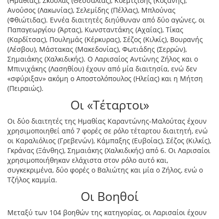
(Ημαθίας), Σκουλάς (Θεσσαλίας), Κοεμτζίδης (Κοζάνης),
Ανούσος (Λακωνίας), Σελεμίδης (Πέλλας), Μπλούνας
(Φθιώτιδας). Εννέα διαιτητές διηύθυναν από δύο αγώνες, οι
Παπαγεωργίου (Άρτας), Κωνσταντάκης (Αχαΐας), Τίκας
(Καρδίτσας), Πουλημάς (Κέρκυρας), Σέζος (Κιλκίς), Βουρανής
(Λέσβου), Μάστακας (Μακεδονίας), Φωτιάδης (Σερρών),
Σημαιάκης (Χαλκιδικής). Ο Λαρισαίος Αντώνης Ζήλος και ο
Μπινιχάκης (Λασηθίου) έχουν από μία διαιτησία, ενώ δεν
«σφύριξαν» ακόμη ο Αποστολόπουλος (Ηλείας) και η Μήτση
(Πειραιώς).
Οι «Τέταρτοι»
Οι δύο διαιτητές της Ημαθίας Καραντώνης-Μαλούτας έχουν
χρησιμοποιηθεί από 7 φορές σε ρόλο τέταρτου διαιτητή, ενώ
οι Καραλιόλιος (Γρεβενών), Κάμπαξης (Ευβοίας), Σέζος (Κιλκίς),
Γκράνας (Ξάνθης), Σημαιάκης (Χαλκιδικής) από 6. Οι Λαρισαίοι
χρησιμοποιήθηκαν ελάχιστα στον ρόλο αυτό και,
συγκεκριμένα, δύο φορές ο Βαλιώτης και μία ο Ζήλος, ενώ ο
Τζήλος καμμία.
Οι Βοηθοί
Μεταξύ των 104 βοηθών της κατηγορίας, οι Λαρισαίοι έχουν