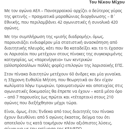
Του Νίκου Μίχου
Με τον αγώνα ΑΕΛ – Πανσερραϊκού αρχίζει ο δεύτερος γύρος
της φετινής – πραγματικά μαραθώνιας διοργάνωσης – Β΄
Εθνικής, που περιλαμβάνει 42 αγωνιστικές ή συνολικά 420
αγώνες.
Με την συμπλήρωση της «μισής διαδρομής», όμως,
παρουσιάζει ενδιαφέρον μία στατιστική ανασκόπηση από
διαιτητικής πλευράς, κάτι που θα καταδείξει και το τι έχασαν
οι Λαρισαίοι που μετέχουν στους πίνακες της συγκεκριμένης
κατηγορίας, ως «παρενέργεια» των κεντρικών
(αλλοπρόσαλλων πολλές φορές) επιλογών της λαρισαϊκής ΕΠΣ.
Στον πίνακα διαιτητών μετέχουν 60 άνδρες και μία γυναίκα,
η 33χρονη Ευθαλία Μήτση, που θεωρητικά αν δεν είχαν
κωλύματα λόγω τιμωριών, τραυματισμών και αποτυχίας στις
αγωνιστικές δοκιμασίες θα έπρεπε να έχουν – κατά μέσο όρο
– από 7 παρουσίες (ως πρώτοι και «τέταρτοι») στους 210
αγώνες που διεξήχθησαν μέχρι τώρα.
Είναι, όμως, έτσι; Ένδεκα από τους διαιτητές του πίνακα
έχουν διευθύνει από 5 αγώνες έκαστος, δείγμα του ότι
αποτελούν τις κατά τεκμήριον πλέον αξιόπιστες λύσεις,
σύμφωνα με την εκτίμηση της ΚΕΔ/ΕΠΟ.