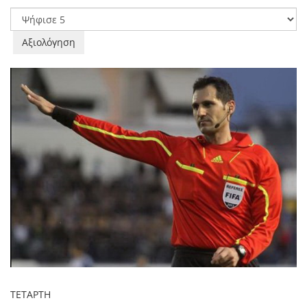
Παρακαλώ
αξιολογήστε
TETAΡTH