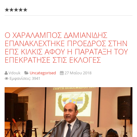
O XAΡΑΛΑΜΠΟΣ ΔΑΜΙΑΝΙΔΗΣ
ΕΠΑΝΑΚΛΕΧΤΗΚΕ ΠΡΟΕΔΡΟΣ ΣΤΗΝ
ΕΠΣ ΚΙΛΚΙΣ ΑΦΟΥ Η ΠΑΡΑΤΑΞΗ ΤΟΥ
ΕΠΕΚΡΑΤΗΣΕ ΣΤΙΣ ΕΚΛΟΓΕΣ
Vdouk
Uncategorised
27 Μαΐου 2018
Εμφανίσεις: 3941