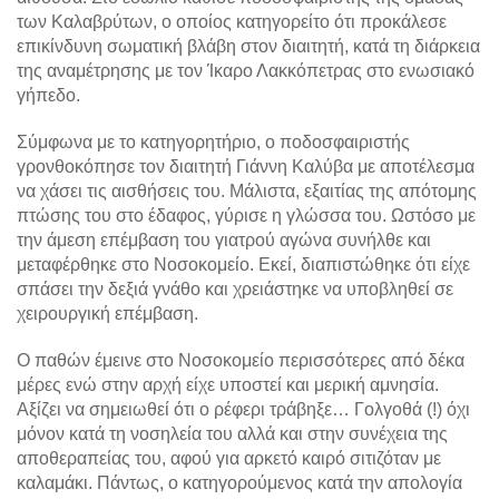
των Καλαβρύτων, ο οποίος κατηγορείτο ότι προκάλεσε
επικίνδυνη σωματική βλάβη στον διαιτητή, κατά τη διάρκεια
της αναμέτρησης με τον Ίκαρο Λακκόπετρας στο ενωσιακό
γήπεδο.
Σύμφωνα με το κατηγορητήριο, ο ποδοσφαιριστής
γρονθοκόπησε τον διαιτητή Γιάννη Καλύβα με αποτέλεσμα
να χάσει τις αισθήσεις του. Μάλιστα, εξαιτίας της απότομης
πτώσης του στο έδαφος, γύρισε η γλώσσα του. Ωστόσο με
την άμεση επέμβαση του γιατρού αγώνα συνήλθε και
μεταφέρθηκε στο Νοσοκομείο. Εκεί, διαπιστώθηκε ότι είχε
σπάσει την δεξιά γνάθο και χρειάστηκε να υποβληθεί σε
χειρουργική επέμβαση.
Ο παθών έμεινε στο Νοσοκομείο περισσότερες από δέκα
μέρες ενώ στην αρχή είχε υποστεί και μερική αμνησία.
Αξίζει να σημειωθεί ότι ο ρέφερι τράβηξε… Γολγοθά (!) όχι
μόνον κατά τη νοσηλεία του αλλά και στην συνέχεια της
αποθεραπείας του, αφού για αρκετό καιρό σιτιζόταν με
καλαμάκι. Πάντως, ο κατηγορούμενος κατά την απολογία