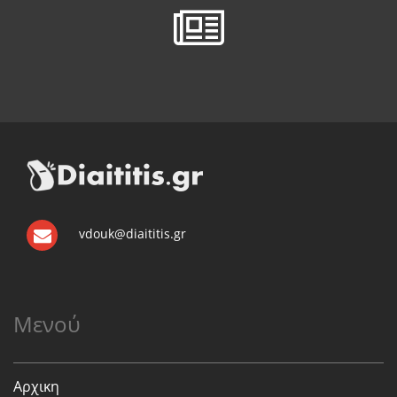
vdouk@diaititis.gr
Μενού
Αρχικη