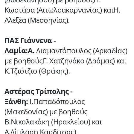
Κωστάρα (Αιτωλοακαρνανίας) καιΗ.
Αλεξέα (Μεσσηνίας).
ΠΑΣ Γιάννενα -
Λαμία:Α.
Διαμαντόπουλος (Αρκαδίας)
με βοηθούςΓ. Χατζηνάκο (Δράμας) και
Κ.Τζιότζιο (Θράκης).
Αστέρας Τρίπολης -
Ξάνθη:
Ι.Παπαδόπουλος
(Μακεδονίας) με βοηθούς
Β.Νικολακάκη (Ηρακλείου) και
Α.Δίπλαρη Καρδίτσας).