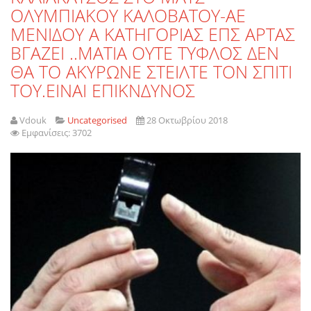
ΟΛΥΜΠΙΑΚΟΥ ΚΑΛΟΒΑΤΟΥ-ΑΕ
ΜΕΝΙΔΟΥ Α ΚΑΤΗΓΟΡΙΑΣ ΕΠΣ ΑΡΤΑΣ
ΒΓΑΖΕΙ ..ΜΑΤΙΑ ΟΥΤΕ ΤΥΦΛΟΣ ΔΕΝ
ΘΑ ΤΟ ΑΚΥΡΩΝΕ ΣΤΕΙΛΤΕ ΤΟΝ ΣΠΙΤΙ
ΤΟΥ.ΕΙΝΑΙ ΕΠΙΚΝΔΥΝΟΣ
Vdouk
Uncategorised
28 Οκτωβρίου 2018
Εμφανίσεις: 3702