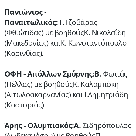
Πανιώνιος -
Παναιτωλικός:
Γ.Τζοβάρας
(Φθιώτιδας) με βοηθούςΚ. Νικολαΐδη
(Μακεδονίας) καιΚ. Κωνσταντόπουλο
(Κορινθίας).
ΟΦΗ - Απόλλων Σμύρνης:Β.
Φωτιάς
(Πέλλας) με βοηθούςΚ. Καλαμπόκη
(Αιτωλοακαρνανίας) και Ι.Δημητριάδη
(Καστοριάς)
Άρης - Ολυμπιακός:Α.
Σιδηρόπουλος
(Δωδεκανήσου) με βοηθούςΠ.