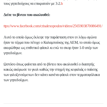
τους γηπεδούχους να επικρατούν με 3-2.
h
Δείτε το βίντεο που ακολουθεί:
ttps://www.facebook.com/crisalexopoulos/videos/2565903870086491/
Αυτό το οποίο όμως έκλεψε την παράσταση στον εν λόγω αγώνα
ήταν το τέρμα που πέτυχε ο Καλαμπούκης της ΑΕΜ, το οποίο όμως
ακυρώθηκε ως επιθετικό φάουλ κι ενώ το σκορ ήταν 1-0 υπέρ των
γηπεδούχων.
Ωστόσο όπως φαίνεται από το βίντεο που ακολουθεί ο διαιτητής
κακώς ακύρωσε το γκολ καθώς την στιγμή της κεφαλιάς ο παίκτης
των φιλοξενούμενων δεν κάνει κανένα φάουλ στον τερματοφύλακα
των γηπεδούχων.