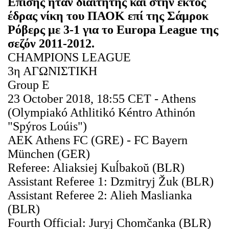
Επίσης ηταν διαιτητής και στην εκτός
έδρας νίκη του ΠΑΟΚ επί της Σάμροκ
Ρόβερς με 3-1 για το Europa League της
σεζόν 2011-2012.
CHAMPIONS LEAGUE
3
η
ΑΓΩΝΙΣΤΙΚΗ
Group E
23 October 2018, 18:55 CET - Athens
(Olympiakó Athlitikó Kéntro Athinón
"Spýros Loúis")
AEK Athens FC (GRE) - FC Bayern
München (GER)
Referee: Aliaksiej Kuĺbakoŭ (BLR)
Assistant Referee 1: Dzmitryj Žuk (BLR)
Assistant Referee 2: Alieh Maslianka
(BLR)
Fourth Official: Juryj Chomčanka (BLR)