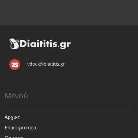
vdouk@diaititis.gr
Μενού
Αρχικη
Επικαιροτητα