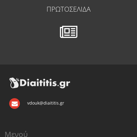
ΠΡΩΤΟΣΕΛΙΔΑ
vdouk@diaititis.gr
Μενού