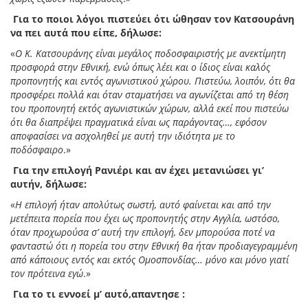
Για το ποιοι λόγοι πιστεύει ότι ώθησαν τον Κατσουράνη
να πει αυτά που είπε, δήλωσε:
«
Ο Κ. Κατσουράνης είναι μεγάλος ποδοσφαιριστής με ανεκτίμητη
προσφορά στην Εθνική, ενώ όπως λέει και ο ίδιος είναι καλός
προπονητής και εντός αγωνιστικού χώρου. Πιστεύω, λοιπόν, ότι θα
προσφέρει πολλά και όταν σταματήσει να αγωνίζεται από τη θέση
του προπονητή εκτός αγωνιστικών χώρων, αλλά εκεί που πιστεύω
ότι θα διαπρέψει πραγματικά είναι ως παράγοντας…, εφόσον
αποφασίσει να ασχοληθεί με αυτή την ιδιότητα με το
ποδόσφαιρο
.»
Για την επιλογή Ρανιέρι και αν έχει μετανιώσει γι’
αυτήν, δήλωσε:
«
Η επιλογή ήταν απολύτως σωστή, αυτό φαίνεται και από την
μετέπειτα πορεία που έχει ως προπονητής στην Αγγλία, ωστόσο,
όταν προχωρούσα σ’ αυτή την επιλογή, δεν μπορούσα ποτέ να
φανταστώ ότι η πορεία του στην Εθνική θα ήταν προδιαγεγραμμένη
από κάποιους εντός και εκτός Ομοσπονδίας… μόνο και μόνο γιατί
τον πρότεινα εγώ
.»
Για το τι εννοεί μ’ αυτό,απαντησε :