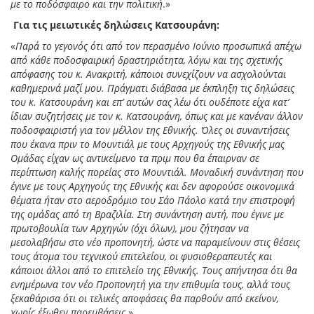
με το ποδόσφαιρο και την πολιτική
.»
Για τις μειωτικές δηλώσεις Κατσουράνη:
«
Παρά το γεγονός ότι από τον περασμένο Ιούνιο προσωπικά απέχω
από κάθε ποδοσφαιρική δραστηριότητα, λόγω και της σχετικής
απόφασης του κ. Ανακριτή, κάποιοι συνεχίζουν να ασχολούνται
καθημερινά μαζί μου. Πράγματι διάβασα με έκπληξη τις δηλώσεις
του κ. Κατσουράνη και επ’ αυτών σας λέω ότι ουδέποτε είχα κατ’
ίδιαν συζητήσεις με τον κ. Κατσουράνη, όπως και με κανέναν άλλον
ποδοσφαιριστή για τον μέλλον της Εθνικής. Όλες οι συναντήσεις
που έκανα πριν το Μουντιάλ με τους Αρχηγούς της Εθνικής μας
Ομάδας είχαν ως αντικείμενο τα πριμ που θα έπαιρναν σε
περίπτωση καλής πορείας στο Μουντιάλ. Μοναδική συνάντηση που
έγινε με τους Αρχηγούς της Εθνικής και δεν αφορούσε οικονομικά
θέματα ήταν στο αεροδρόμιο του Σάο Πάολο κατά την επιστροφή
της ομάδας από τη Βραζιλία. Στη συνάντηση αυτή, που έγινε με
πρωτοβουλία των Αρχηγών (όχι όλων), μου ζήτησαν να
μεσολαβήσω στο νέο προπονητή, ώστε να παραμείνουν στις θέσεις
τους άτομα του τεχνικού επιτελείου, οι φυσιοθεραπευτές και
κάποιοι άλλοι από το επιτελείο της Εθνικής. Τους απήντησα ότι θα
ενημέρωνα τον νέο Προπονητή για την επιθυμία τους, αλλά τους
ξεκαθάρισα ότι οι τελικές αποφάσεις θα παρθούν από εκείνον,
χωρίς έξωθεν παρεμβάσεις
.»