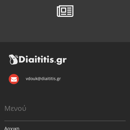
vdouk@diaititis.gr
Μενού
Αρχικη