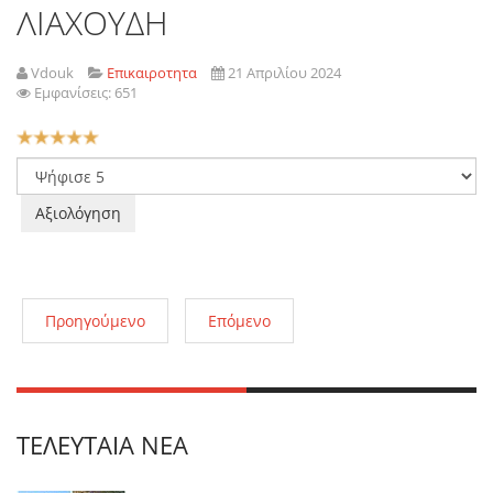
ΛΙΑΧΟΥΔΗ
Vdouk
Επικαιροτητα
21 Απριλίου 2024
Εμφανίσεις: 651
Αξιολόγηση
Χρήστη:
5
/
5
Παρακαλώ
αξιολογήστε
Προηγούμενο
Επόμενο
ΤΕΛΕΥΤΑΊΑ ΝΈΑ