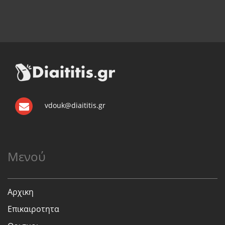
vdouk@diaititis.gr
Μενού
Αρχικη
Επικαιροτητα