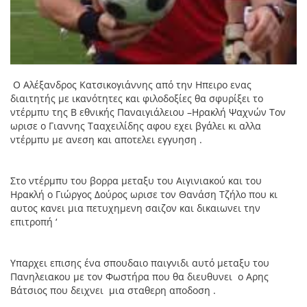
Ο Αλέξανδρος Κατσικογιάννης από την Ηπειρο ενας
διαιτητής με ικανότητες και φιλοδοξίες θα σφυρίξει το
ντέρμπυ της Β εθνικής Παναιγιάλειου –Ηρακλή Ψαχνών Τον
ωρισε ο Γιαννης Τααχειλίδης αφου εχει βγάλει κι αλλα
ντέρμπυ με ανεση και αποτελει εγγυηση .
Στο ντέρμπυ του βορρα μεταξυ του Αιγινιακού και του
Ηρακλή ο Γιώργος Δούρος ωρισε τον Θανάση Τζήλο που κι
αυτος κανει μια πετυχημενη σαιζον και δικαιωνει την
επιτροπή ‘
Υπαρχει επισης ένα σπουδαιο παιγνιδι αυτό μεταξυ του
Πανηλειακου με τον Φωστήρα που θα διευθυνει ο Αρης
Βάτσιος που δειχνει μια σταθερη αποδοση .