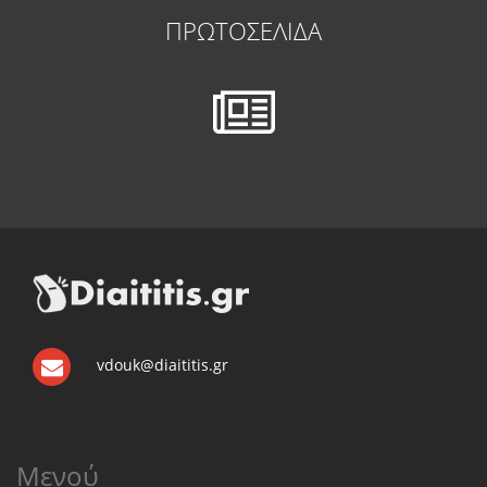
ΠΡΩΤΟΣΕΛΙΔΑ
vdouk@diaititis.gr
Μενού