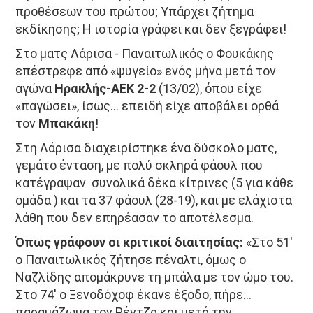
προθέσεων του πρώτου; Υπάρχει ζήτημα
εκδίκησης; Η ιστορία γράφει και δεν ξεγράφει!
Στο ματς Λάρισα - Παναιτωλικός ο Φουκάκης
επέστρεφε από «ψυγείο» ενός μήνα μετά τον
αγώνα
Ηρακλής-ΑΕΚ 2-2
(13/02), όπου είχε
«παγώσει», ίσως… επειδή είχε αποβάλει ορθά
τον
Μπακάκη
!
Στη Λάρισα διαχειρίστηκε ένα δύσκολο ματς,
γεμάτο ένταση, με πολύ σκληρά φάουλ που
κατέγραψαν συνολικά δέκα κίτρινες (5 για κάθε
ομάδα ) και τα 37 φάουλ (28-19), και με ελάχιστα
λάθη που δεν επηρέασαν το αποτέλεσμα.
Όπως γράφουν οι κριτικοί διαιτησίας:
«Στο 51'
ο Παναιτωλικός ζήτησε πέναλτι, όμως ο
Ναζλίδης απομάκρυνε τη μπάλα με τον ώμο του.
Στο 74' ο Ξενοδόχοφ έκανε έξοδο, πήρε…
παραμάζωμα τον Ρέντζα και μετά την