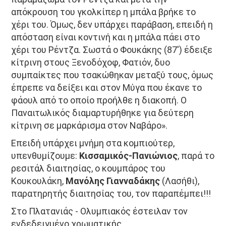
απόκρουση του γκολκίπερ η μπάλα βρήκε το
χέρι του. Όμως, δεν υπάρχει παράβαση, επειδή η
απόσταση είναι κοντινή και η μπάλα πάει στο
χέρι του Ρέντζα. Σωστά ο Φουκάκης (87') έδειξε
κίτρινη στους Ξενοδόχοφ, Φατιόν, δυο
συμπαίκτες που τσακώθηκαν μεταξύ τους, όμως
έπρεπε να δείξει και στον Μύγα που έκανε το
φάουλ από το οποίο προήλθε η διακοπή. Ο
Παναιτωλικός διαμαρτυρήθηκε για δεύτερη
κίτρινη σε μαρκάρισμα στον Ναβάρο».
Επειδή υπάρχει μνήμη στα κομπιούτερ,
υπενθυμίζουμε:
Κισσαμικός-Πανιώνιος
, παρά το
ρεσιτάλ διαιτησίας, ο κουμπάρος του
Κουκουλάκη,
Μανόλης Γιανναδάκης
(Λασήθι),
παρατηρητής διαιτησίας του, τον παραπέμπει!!!
Στο Πλατανιάς - Ολυμπιακός έστειλαν τον
ενδεδειγμένο χρωματικής