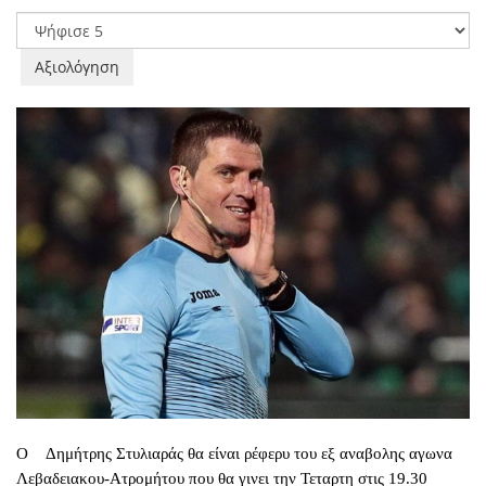
Χρήστη:
2
/
5
Παρακαλώ
αξιολογήστε
Ο Δημήτρης Στυλιαράς θα είναι ρέφερυ του εξ αναβολης αγωνα
Λεβαδειακου-Ατρομήτου που θα γινει την Τεταρτη στις 19.30