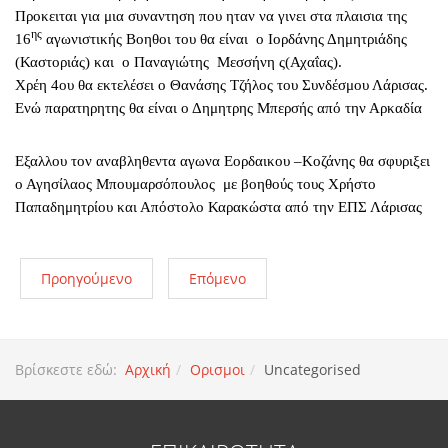
Προκειται για μια συναντηση που ηταν να γινει στα πλαισια της
ης
16
αγωνιστικής Βοηθοι του θα είναι ο Ιορδάνης Δημητριάδης
(Καστοριάς) και ο Παναγιώτης Μεσσήνη ς(Αχαΐας).
Χρέη 4ου θα εκτελέσει ο Θανάσης Τζήλος του Συνδέσμου Λάρισας.
Ενώ παρατηρητης θα είναι ο Δημητρης Μπερσής από την Αρκαδία
Εξαλλου τον αναβληθεντα αγωνα Εορδαικου –Κοζάνης
θα σφυριξει
ο Αγησίλαος Μπουμαρσόπουλος με βοηθούς τους Χρήστο
Παπαδημητρίου και Απόστολο Καρακώστα από την ΕΠΣ Λάρισας
Προηγούμενο
Επόμενο
Βρίσκεστε εδώ:
Αρχική
Ορισμοι
Uncategorised