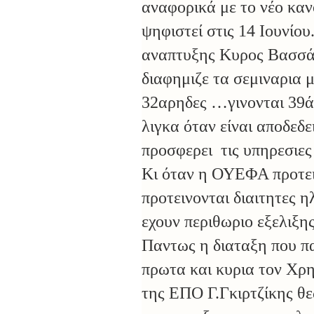
αναφορικά με το νέο κανο
ψηφιστεί στις 14 Ιουνίο
αναπτυξης Κυρος Βασσάρ
διαφημιζε τα σεμιναρια μ
32αρηδες …γινονται 39ά
λιγκα όταν είναι αποδεδ
προσφερει τις υπηρεσιες
Κι όταν η ΟΥΕΦΑ προτει
προτεινονται διαιτητες ηλ
εχουν περιθωριο εξελιξη
Παντως η διαταξη που π
πρωτα και κυρια τον Χρ
της ΕΠΟ Γ.Γκιρτζίκης θεω