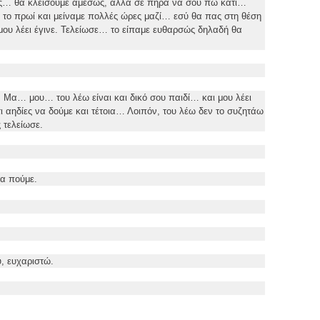
 θα κλείσουμε αμέσως, αλλά σε πήρα να σου πω κάτι…
υ το πρωί και μείναμε πολλές ώρες μαζί… εσύ θα πας στη θέση
μου λέει έγινε. Τελείωσε… το είπαμε ευθαρσώς δηλαδή θα
… μου… του λέω είναι και δικό σου παιδί… και μου λέει
άτι αηδίες να δούμε και τέτοια… Λοιπόν, του λέω δεν το συζητάω
 τελείωσε.
α πούμε.
 ευχαριστώ.