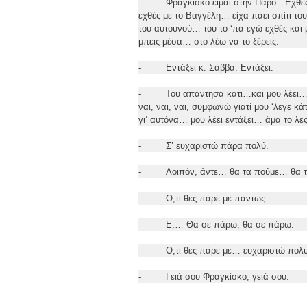
- Φραγκίσκο είμαι στην Πάρο…Εχθές…
εχθές με το Βαγγέλη… είχα πάει σπίτι το
του αυτουνού… του το ‘πα εγώ εχθές και 
μπεις μέσα… στο λέω να το ξέρεις.
- Εντάξει κ. Σάββα. Εντάξει.
- Του απάντησα κάτι…και μου λέει… Μα
ναι, ναι, ναι, συμφωνώ γιατί μου ‘λεγε κ
γι’ αυτόνα… μου λέει εντάξει… άμα το λες
- Σ’ ευχαριστώ πάρα πολύ.
- Λοιπόν, άντε… θα τα πούμε… θα τ
- Ο,τι θες πάρε με πάντως…
- Ε;… Θα σε πάρω, θα σε πάρω.
- Ο,τι θες πάρε με… ευχαριστώ πολύ,
- Γειά σου Φραγκίσκο, γειά σου.