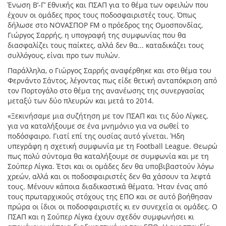
Ένωση Β’-Γ’ Εθνικής και ΠΣΑΠ για το θέμα των οφειλών που
έχουν οι ομάδες προς τους ποδοσφαιριστές τους. Όπως
δήλωσε στο NOVAΣΠΟΡ FM ο πρόεδρος της Ομοσπονδίας,
Γιώργος Σαρρής, η υπογραφή της συμφωνίας που θα
διασφαλίζει τους παίκτες, αλλά δεν θα... καταδικάζει τους
συλλόγους, είναι προ των πυλών.
Παράλληλα, ο Γιώργος Σαρρής αναφέρθηκε και στο θέμα του
Φερνάντο Σάντος, λέγοντας πως είδε θετική ανταπόκριση από
τον Πορτογάλο στο θέμα της ανανέωσης της συνεργασίας
μεταξύ των δύο πλευρών και μετά το 2014.
«Ξεκινήσαμε μια συζήτηση με τον ΠΣΑΠ και τις δύο Λίγκες,
για να καταλήξουμε σε ένα μνημόνιο για να σωθεί το
ποδόσφαιρο. Γιατί επί της ουσίας αυτό γίνεται. Ήδη
υπεγράφη η σχετική συμφωνία με τη Football League. Θεωρώ
πως πολύ σύντομα θα καταλήξουμε σε συμφωνία και με τη
Σούπερ Λίγκα. Έτσι και οι ομάδες δεν θα υποβιβαστούν λόγω
χρεών, αλλά και οι ποδοσφαιριστές δεν θα χάσουν τα λεφτά
τους. Μένουν κάποια διαδικαστικά θέματα. Ήταν ένας από
τους πρωταρχικούς στόχους της ΕΠΟ και σε αυτό βοήθησαν
πρώρα οι ίδιοι οι ποδοσφαιριστές κι εν συνεχεία οι ομάδες. Ο
ΠΣΑΠ και η Σούπερ Λίγκα έχουν σχεδόν συμφωνήσει κι