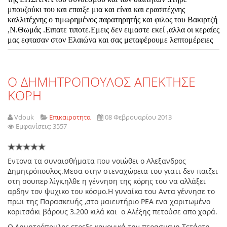
μπουζούκι του και επαιξε μια και είναι και ερασιτέχνης
καλλιτέχνης ο τιμωρημένος παρατηρητής και φιλος του Βακιρτζή
,Ν.Θωμάς .Ειπατε τιποτε.Εμεις δεν ειμαστε εκεί ,αλλα οι κεραίες
μας εφτασαν στον Ελαιώνα και σας μεταφέρουμε λεπτομέρειες
O ΔΗΜΗΤΡΟΠΟΥΛΟΣ ΑΠΕΚΤΗΣΕ
ΚΟΡΗ
Vdouk
Επικαιροτητα
08 Φεβρουαρίου 2013
Εμφανίσεις: 3557
Εντονα τα συναισθήματα που νοιώθει ο Αλεξανδρος
Δημητρόπουλος.Μεσα στην στεναχώρεια του γιατι δεν παιζει
στη σουπερ λίγκ,ηλθε η γέννηση της κόρης του να αλλάξει
αρδην τον ψυχικο του κόσμο.Η γυναίκα του Αντα γέννησε το
πρωι της Παρασκευής ,στο μαιευτήριο ΡΕΑ ενα χαριτωμένο
κοριτσάκι βάρους 3.200 κιλά και ο Αλέξης πετούσε απο χαρά.
Ο Δημητρόπουλος ετρεξε κανονικά την περασμενη Τετάρτη