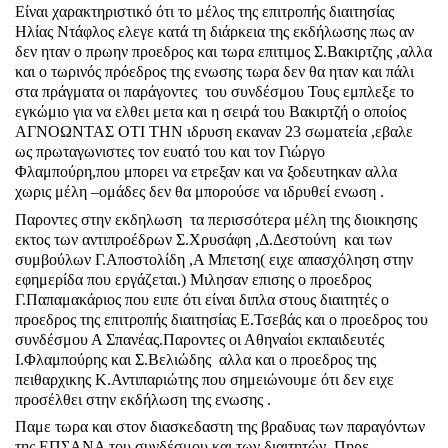
Είναι χαρακτηριστικό ότι το μέλος της επιτροπής διαιτησίας
Ηλίας Ντάφλος ελεγε κατά τη διάρκεια της εκδήλωσης πως αν
δεν ηταν ο πρωην προεδρος και τωρα επιτιμος Σ.Βακιρτζης ,αλλα
και ο τωρινός πρόεδρος της ενωσης τωρα δεν θα ηταν και πάλι
στα πράγματα οι παράγοντες του συνδέσμου Τους εμπλεξε το
εγκώμιο για να ελθει μετα και η σειρά του Βακιρτζή ο οποίος
ΑΓΝΟΩΝΤΑΣ ΟΤΙ ΤΗΝ ιδρυση εκαναν 23 σωματεία ,εβαλε
ως πρωταγωνιστες τον ευατό του και τον Γιώργο
Φλαμπούρη,που μπορει να ετρεξαν και να ξοδευτηκαν αλλα
χωρις μέλη –ομάδες δεν θα μπορούσε να ιδρυθεί ενωση .
Παροντες στην εκδηλωση τα περισσότερα μέλη της διοικησης
εκτος των αντιπροέδρων Σ.Χρυσάφη ,Δ.Δεστούνη και των
συμβούλων Γ.Αποστολίδη ,Α Μπετση( ειχε απασχόληση στην
εφημερίδα που εργάζεται.) Μιλησαν επισης ο προεδρος
Γ.Παπαμακάριος που ειπε ότι είναι διπλα στους διαιτητές ο
προεδρος της επιτροπής διαιτησίας Ε.Τσεβάς και ο προεδρος του
συνδέσμου Α Σπανέας.Παροντες οι Αθηναίοι εκπαιδευτές
Ι.Φλαμπούρης και Σ.Βελιώδης αλλα και ο προεδρος της
πειθαρχικης Κ.Αντιπαριώτης που σημειώνουμε ότι δεν ειχε
προσέλθει στην εκδήλωση της ενωσης .
Παμε τωρα και στον διασκεδαστη της βραδυας των παραγόντων
της ΕΠΣΑΝΑ του συνδέσμου και των διαιτητών .Πηρε