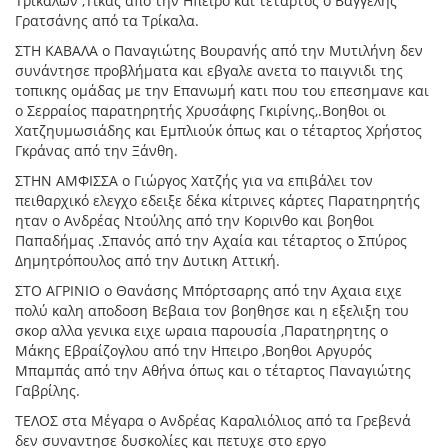
Τρικάλων ,Τίκας από την Ηπειρο και τέταρτος ο Βαγγέλης
Γρατσάνης από τα Τρίκαλα.
ΣΤΗ ΚΑΒΑΛΑ ο Παναγιώτης Βουρανής από την Μυτιλήνη δεν
συνάντησε προβλήματα και εβγαλε ανετα το παιγνιδι της
τοπικης ομάδας με την Επανωμή κατι που του επεσημανε και
ο Σερραίος παρατηρητής Χρυσάφης Γκιρίνης,.Βοηθοι οι
Χατζηυμωσιάδης και Εμπλιούκ όπως και ο τέταρτος Χρήστος
Γκράνας από την Ξάνθη.
ΣΤΗΝ ΑΜΦΙΣΣΑ ο Γιώργος Χατζής για να επιβάλει τον
πειθαρχικό ελεγχο εδειξε δέκα κίτρινες κάρτες Παρατηρητής
ηταν ο Ανδρέας Ντούλης από την Κορινθο και βοηθοι
Παπαδήμας .Σπανός από την Αχαία και τέταρτος ο Σπύρος
Δημητρόπουλος από την Δυτικη Αττική.
ΣΤΟ ΑΓΡΙΝΙΟ ο Θανάσης Μπόρτσαρης από την Αχαια ειχε
πολύ καλη αποδοση Βεβαια τον βοηθησε και η εξελιξη του
σκορ αλλα γενικα ειχε ωραια παρουσία ,Παρατηρητης ο
Μάκης Εβραίζογλου από την Ηπειρο ,Βοηθοι Αργυρός
Μπαμπάς από την Αθήνα όπως και ο τέταρτος Παναγιώτης
Γαβρίλης.
ΤΕΛΟΣ στα Μέγαρα ο Ανδρέας Καραλιόλιος από τα Γρεβενά
δεν συναντησε δυσκολίες και πετυχε στο εργο