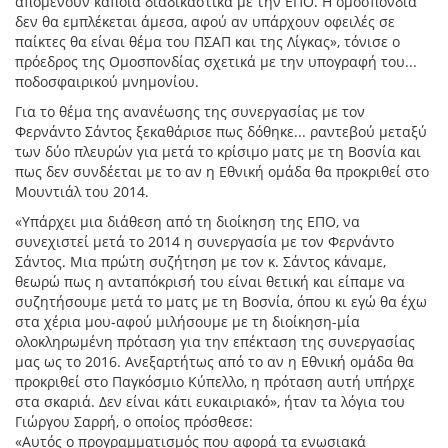
απομένουν κάποια διαδικαστικά με την ΕΠΟ. Η ομοσπονδία
δεν θα εμπλέκεται άμεσα, αφού αν υπάρχουν οφειλές σε
παίκτες θα είναι θέμα του ΠΣΑΠ και της Λίγκας», τόνισε ο
πρόεδρος της Ομοσπονδίας σχετικά με την υπογραφή του...
ποδοσφαιρικού μνημονίου.
Για το θέμα της ανανέωσης της συνεργασίας με τον
Φερνάντο Σάντος ξεκαθάρισε πως δόθηκε... ραντεβού μεταξύ
των δύο πλευρών για μετά το κρίσιμο ματς με τη Βοσνία και
πως δεν συνδέεται με το αν η Εθνική ομάδα θα προκριθεί στο
Μουντιάλ του 2014.
«Υπάρχει μια διάθεση από τη διοίκηση της ΕΠΟ, να
συνεχιστεί μετά το 2014 η συνεργασία με τον Φερνάντο
Σάντος. Μια πρώτη συζήτηση με τον κ. Σάντος κάναμε,
θεωρώ πως η ανταπόκρισή του είναι θετική και είπαμε να
συζητήσουμε μετά το ματς με τη Βοσνία, όπου κι εγώ θα έχω
στα χέρια μου-αφού μιλήσουμε με τη διοίκηση-μία
ολοκληρωμένη πρόταση για την επέκταση της συνεργασίας
μας ως το 2016. Ανεξαρτήτως από το αν η Εθνική ομάδα θα
προκριθεί στο Παγκόσμιο Κύπελλο, η πρόταση αυτή υπήρχε
στα σκαριά. Δεν είναι κάτι ευκαιριακό», ήταν τα λόγια του
Γιώργου Σαρρή, ο οποίος πρόσθεσε:
«Αυτός ο προγραμματισμός που αφορά τα ενωσιακά