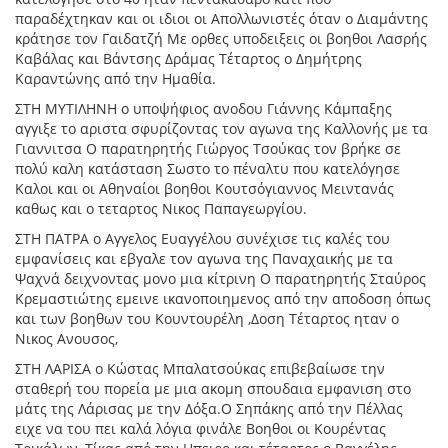
παραδέχτηκαν και οι ιδιοι οι Απολλωνιστές όταν ο Διαμάντης
κράτησε τον Γαιδατζή Με ορθες υποδειξεις οι βοηθοι Λασρής
Καβάλας και Βάντσης Δράμας Τέταρτος ο Δημήτρης
Καραντώνης από την Ημαθία.
ΣΤΗ ΜΥΤΙΛΗΝΗ ο υποψήφιος ανοδου Γιάννης Κάμπαξης
αγγιξε το αριστα σφυρίζοντας τον αγωνα της Καλλονής με τα
Γιαννιτσα Ο παρατηρητής Γιώργος Τσούκας τον βρήκε σε
πολύ καλη κατάσταση Σωστο το πέναλτυ που κατελόγησε
Καλοι και οι Αθηναίοι βοηθοι Κουτσόγιαννος Μειντανάς
καθως και ο τεταρτος Νικος Παπαγεωργίου.
ΣΤΗ ΠΑΤΡΑ ο Αγγελος Ευαγγέλου συνέχισε τις καλές του
εμφανίσεις και εβγαλε τον αγωνα της Παναχαικής με τα
Ψαχνά δειχνοντας μονο μια κίτρινη Ο παρατηρητής Σταύρος
Κρεμαστιώτης εμεινε ικανοποιημενος από την αποδοση όπως
και των βοηθων του Κουντουρέλη ,Δοση Τέταρτος ηταν ο
Νικος Ανουσος,
ΣΤΗ ΛΑΡΙΣΑ ο Κώστας Μπαλατσούκας επιβεβαίωσε την
σταθερή του πορεία με μια ακομη σπουδαια εμφανιση στο
μάτς της Λάρισας με την Δόξα.Ο Σηπάκης από την Πέλλας
ειχε να του πει καλά λόγια φινάλε Βοηθοι οι Κουρέντας