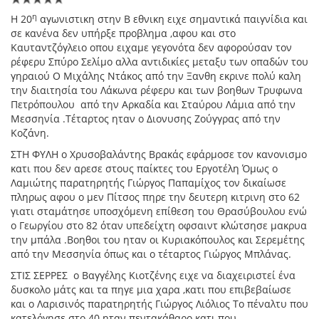
η
Η 20
αγωνιστικη στην Β εθνικη ειχε σημαντικά παιγνίδια και
σε κανένα δεν υπήρξε προβλημα ,αφου και στο
Καυταντζόγλειο οπου ειχαμε γεγονότα δεν αφορούσαν τον
ρέφερυ Σπύρο Σελίμο αλλα αντιδικίες μεταξυ των οπαδών του
γηραιού Ο Μιχάλης Ντάκος από την Ξανθη εκρινε πολύ καλη
την διαιτησία του Λάκωνα ρέφερυ και των βοηθων Τρυφωνα
Πετρόπουλου από την Αρκαδία και Σταύρου Λάμια από την
Μεσσηνία .Τέταρτος ηταν ο Διονυσης Ζούγγρας από την
Κοζάνη.
ΣΤΗ ΦΥΛΗ ο Χρυσοβαλάντης Βρακάς εφάρμοσε τον κανονισμο
κατι που δεν αρεσε στους παίκτες του Εργοτέλη Όμως ο
Λαμιώτης παρατηρητής Γιώργος Παπαμίχος τον δικαίωσε
πληρως αφου ο μεν Πίτσος πηρε την δευτερη κιτρινη στο 62
γιατι σταμάτησε υποσχόμενη επίθεση του Θρασύβουλου ενώ
ο Γεωργίου στο 82 όταν υπεδείχτη οφσαιντ κλώτσησε μακρυα
την μπάλα .Βοηθοι του ηταν οι Κυριακόπουλος και Σερεμέτης
από την Μεσσηνία όπως και ο τέταρτος Γιώργος Μπλάνας.
ΣΤΙΣ ΣΕΡΡΕΣ ο Βαγγέλης Κιοτζένης ειχε να διαχειριστεί ένα
δυσκολο μάτς και τα πηγε μια χαρα ,κατι που επιβεβαίωσε
και ο Λαρισινός παρατηρητής Γιώργος Λιόλιος Το πέναλτυ που
κατελόγησε στο 40 ηταν πεντακάθαρο κατι που