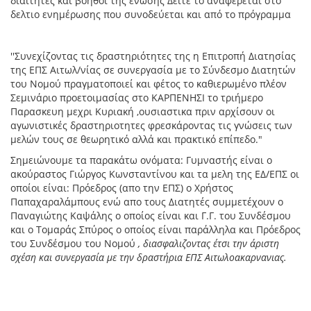
διαιτητές και βοηθοι της ενωσης Δείτε το αναφέρεται στο
δελτιο ενημέρωσης που συνοδεύεται και από το πρόγραμμα
''Συνεχίζοντας τις δραστηριότητες της η Επιτροπή Διατησίας
της ΕΠΣ Αιτωλ/νίας σε συνεργασία με το Σύνδεσμο Διατητών
του Νομού πραγματοποιεί και φέτος το καθιερωμένο πλέον
Σεμινάριο προετοιμασίας στο ΚΑΡΠΕΝΗΣΙ το τριήμερο
Παρασκευη μεχρι Κυριακή ,ουσιαστικα πριν αρχίσουν οι
αγωνιστικές δραστηριοτητες φρεσκάροντας τις γνώσεις των
μελών τους σε θεωρητικό αλλά και πρακτικό επίπεδο."
Σημειώνουμε τα παρακάτω ονόματα: Γυμναστής είναι ο
ακούραστος Γιώργος Κωνσταντίνου και τα μελη της ΕΔ/ΕΠΣ οι
οποίοι είναι: Πρόεδρος (απο την ΕΠΣ) ο Χρήστος
Παπαχαραλάμπους ενώ απο τους Διατητές συμμετέχουν ο
Παναγιώτης Καψάλης ο οποίος είναι και Γ.Γ. του Συνδέσμου
και ο Τομαράς Σπύρος ο οποίος είναι παράλληλα και Πρόεδρος
του Συνδέσμου του Νομού
, διασφαλιζοντας έτσι την άριστη
σχέση και συνεργασία με την δραστήρια ΕΠΣ Αιτωλοακαρνανιας.