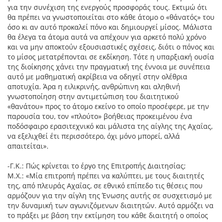
για την συνέχιση της ενεργούς προσφοράς τους. Εκτιμώ ότι
θα πρέπει να γνωστοποιείται στο κάθε άτομο ο «θάνατός» του
όσο κι αν αυτό προκαλεί πόνο και δημιουργεί μίσος. Μάλιστα
θα έλεγα τα άτομα αυτά να απέχουν για αρκετό πολύ χρόνο
και να μην αποκτούν εξουσιαστικές σχέσεις, διότι ο πόνος και
το μίσος μετατρέπονται σε εκδίκηση. Τότε η υπαρξιακή ουσία
της διοίκησης χάνει την πραγματική της έννοια με συνέπεια
αυτό με μαθηματική ακρίβεια να οδηγεί στην ολέθρια
αποτυχία. Άρα η ειλικρινής, ανθρώπινη και αληθινή
γνωστοποίηση στην αντιμετώπιση του διαιτητικού
«θανάτου» προς το άτομο εκείνο το οποίο προσέφερε, με την
παρουσία του, τον «πλούτο» βοήθειας προκειμένου ένα
ποδόσφαιρο ερασιτεχνικό και μάλιστα της αίγλης της Αχαΐας,
να εξελιχθεί έτι περισσότερο, όχι μόνο μπορεί, αλλά
απαιτείται».
-Γ.Κ.: Πώς κρίνεται το έργο της Επιτροπής Διαιτησίας;
Μ.Χ.: «Μία επιτροπή πρέπει να καλύπτει, με τους διαιτητές
της, από πλευράς Αχαΐας, σε εθνικό επίπεδο τις θέσεις που
αρμόζουν για την αίγλη της Ένωσης αυτής σε συσχετισμό με
την δυναμική των αγωνιζόμενων διαιτητών. Αυτό αρμόζει να
το πράξει με βάση την εκτίμηση του κάθε διαιτητή ο οποίος