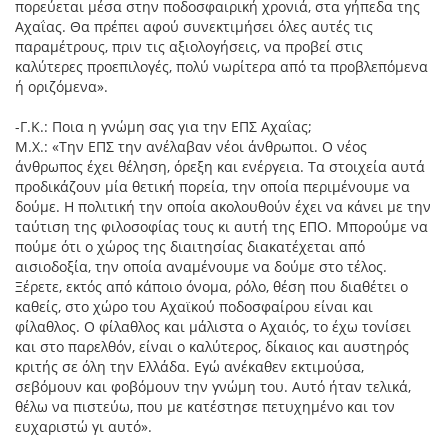
πορεύεται μέσα στην ποδοσφαιρική χρονιά, στα γήπεδα της
Αχαΐας. Θα πρέπει αφού συνεκτιμήσει όλες αυτές τις
παραμέτρους, πριν τις αξιολογήσεις, να προβεί στις
καλύτερες προεπιλογές, πολύ νωρίτερα από τα προβλεπόμενα
ή οριζόμενα».
-Γ.Κ.: Ποια η γνώμη σας για την ΕΠΣ Αχαΐας;
Μ.Χ.: «Την ΕΠΣ την ανέλαβαν νέοι άνθρωποι. Ο νέος
άνθρωπος έχει θέληση, όρεξη και ενέργεια. Τα στοιχεία αυτά
προδικάζουν μία θετική πορεία, την οποία περιμένουμε να
δούμε. Η πολιτική την οποία ακολουθούν έχει να κάνει με την
ταύτιση της φιλοσοφίας τους κι αυτή της ΕΠΟ. Μπορούμε να
πούμε ότι ο χώρος της διαιτησίας διακατέχεται από
αισιοδοξία, την οποία αναμένουμε να δούμε στο τέλος.
Ξέρετε, εκτός από κάποιο όνομα, ρόλο, θέση που διαθέτει ο
καθείς, στο χώρο του Αχαϊκού ποδοσφαίρου είναι και
φίλαθλος. Ο φίλαθλος και μάλιστα ο Αχαιός, το έχω τονίσει
και στο παρελθόν, είναι ο καλύτερος, δίκαιος και αυστηρός
κριτής σε όλη την Ελλάδα. Εγώ ανέκαθεν εκτιμούσα,
σεβόμουν και φοβόμουν την γνώμη του. Αυτό ήταν τελικά,
θέλω να πιστεύω, που με κατέστησε πετυχημένο και τον
ευχαριστώ γι αυτό».