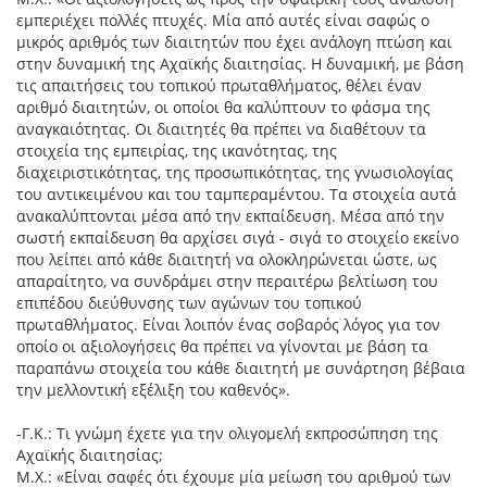
εμπεριέχει πολλές πτυχές. Μία από αυτές είναι σαφώς ο
μικρός αριθμός των διαιτητών που έχει ανάλογη πτώση και
στην δυναμική της Αχαϊκής διαιτησίας. Η δυναμική, με βάση
τις απαιτήσεις του τοπικού πρωταθλήματος, θέλει έναν
αριθμό διαιτητών, οι οποίοι θα καλύπτουν το φάσμα της
αναγκαιότητας. Οι διαιτητές θα πρέπει να διαθέτουν τα
στοιχεία της εμπειρίας, της ικανότητας, της
διαχειριστικότητας, της προσωπικότητας, της γνωσιολογίας
του αντικειμένου και του ταμπεραμέντου. Τα στοιχεία αυτά
ανακαλύπτονται μέσα από την εκπαίδευση. Μέσα από την
σωστή εκπαίδευση θα αρχίσει σιγά - σιγά το στοιχείο εκείνο
που λείπει από κάθε διαιτητή να ολοκληρώνεται ώστε, ως
απαραίτητο, να συνδράμει στην περαιτέρω βελτίωση του
επιπέδου διεύθυνσης των αγώνων του τοπικού
πρωταθλήματος. Είναι λοιπόν ένας σοβαρός λόγος για τον
οποίο οι αξιολογήσεις θα πρέπει να γίνονται με βάση τα
παραπάνω στοιχεία του κάθε διαιτητή με συνάρτηση βέβαια
την μελλοντική εξέλιξη του καθενός».
-Γ.Κ.: Τι γνώμη έχετε για την ολιγομελή εκπροσώπηση της
Αχαϊκής διαιτησίας;
Μ.Χ.: «Είναι σαφές ότι έχουμε μία μείωση του αριθμού των