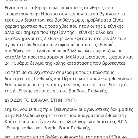
Eιναι αναμφισβήτητο πως οι καιρικες συνθήκες που
επικρατουν στην Νάουσα συντείνουν στο να βγαινουν τα
τέστ των διαιτητων και βοηθών χωρις προβλήματα Είναι
χαρακτηριστικό πως τοσο χθες που ηταν οι της Β εθνικής
αλλα και σημερα που ετρεξαν της Γ εθνικής αλλα και
αξιολογημενοι της Δ εθνικής ολοι εφτασαν στο φινάλε των
αγωνιστικών δοκιμασιών αφου πέρα από τις ιδανικές
συνθήκες και το δροσερό περιβάλλον ,ολοι εμφανίζονται
κατάλληλα προετοιμασμένοι .Μάλίστα ωρισμενοι τρέχουν και
24 ,150άρια δειγμα της καλης κατάστασης που βρισκονται.
Τα τεστ θα συνεχιστουν σημερα με τους υπολοιπους
διαιτητες της Γ εθνικής και Πέμπτη και Παρασκευη θα γινουν
δυο μονοήμερα σεμινάρια για νεους υποψήφιους διαιτητές
της Δ εθνικης και υποψήφιους βοηθούς Γ εθνικής .
ΔΥΟ ΔΕΝ ΤΟ ΕΒΓΑΛΑΝ ΣΤΗΝ ΚΡΗΤΗ
Σημειώνουμε πως πριν ξεκινησουν οι αγωνιστικές δοκιμασίες
στην Β.Ελλάδα ,ειχαμε το τεστ που πραγματοποιήθηκε στη
Κρήτη οπου μετείχαν ολοι οι αξιολογημενοι διαιτητες Β,Γ Δ
εθνικης καθως και βοηθοι Β και Γ εθνικής .
Δεν μπορεσε να το βγάλει ο Φινοκαλιώτης από το Ρέθυμνο