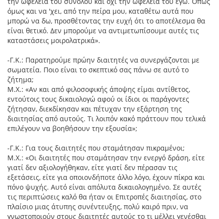
την ωφέλεια του συνόλου και όχι την ωφέλεια του εγώ. Όπως
όμως και να 'χει, από την πείρα μου, καταθέτω αυτά που
μπορώ να δω, προσθέτοντας την ευχή ότι το αποτέλεσμα θα
είναι θετικό. Δεν μπορούμε να αντιμετωπίσουμε αυτές τις
καταστάσεις μοιρολατρικά».
-Γ.Κ.: Παρατηρούμε πρώην διαιτητές να συνεργάζονται με
σωματεία. Ποιο είναι το σκεπτικό σας πάνω σε αυτό το
ζήτημα;
Μ.Χ.: «Αν και από φιλοσοφικής άποψης είμαι αντίθετος,
εντούτοις τους δικαιολογώ αφού οι ίδιοι οι παράγοντες
ζήτησαν, διεκδίκησαν και πέτυχαν την εξάρτηση της
διαιτησίας από αυτούς. Τι λοιπόν κακό πράττουν που τελικά
επιλέγουν να βοηθήσουν την εξουσία»;
-Γ.Κ.: Για τους διαιτητές που σταμάτησαν πικραμένοι;
Μ.Χ.: «Οι διαιτητές που σταμάτησαν την ενεργό δράση, είτε
γιατί δεν αξιολογήθηκαν, είτε γιατί δεν πέρασαν τις
εξετάσεις, είτε για οποιονδήποτε άλλο λόγο, έχουν πίκρα και
πόνο ψυχής. Αυτό είναι απόλυτα δικαιολογημένο. Σε αυτές
τις περιπτώσεις καλό θα ήταν οι Επιτροπές διαιτησίας, στο
πλαίσιο μιας άτυπης συνέντευξης, πολύ καιρό πριν, να
γνωστοποιούν στους διαιτητές αυτούς το τι μέλλει γενέσθαι