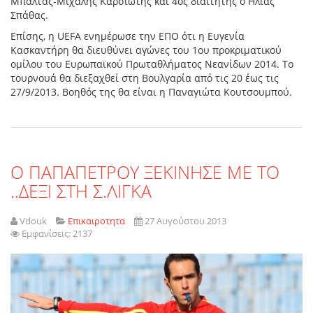
Μπαλτάς-Μιχάλης Καρσιώτης και 4ος διαιτητής ο Ηλίας
Σπάθας.
Επίσης, η UEFA ενημέρωσε την ΕΠΟ ότι η Ευγενία
Κασκαντήρη θα διευθύνει αγώνες του 1ου προκριματικού
ομίλου του Ευρωπαϊκού Πρωταθλήματος Νεανίδων 2014. Το
τουρνουά θα διεξαχθεί στη Βουλγαρία από τις 20 έως τις
27/9/2013. Βοηθός της θα είναι η Παναγιώτα Κουτσουμπού.
O ΠΑΠΑΠΕΤΡΟΥ ΞΕΚΙΝΗΣΕ ΜΕ ΤΟ
..ΔΕΞΙ ΣΤΗ Σ.ΛΙΓΚΑ
Vdouk
Επικαιροτητα
27 Αυγούστου 2013
Εμφανίσεις: 2137