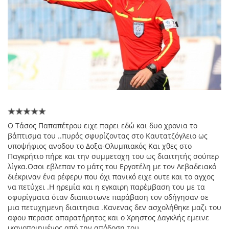
Ο Τάσος Παπαπέτρου ειχε παρει εδώ και δυο χρονια το
βάπτισμα του ..πυρός σφυρίζοντας στο Καυτατζόγλειο ως
υποψήφιος ανοδου το Δοξα-Ολυμπιακός Και χθες στο
Παγκρήτιο πήρε και την συμμετοχη του ως διαιτητής σούπερ
λίγκα.Οσοι εβλεπαν το μάτς του Εργοτέλη με τον Λεβαδειακό
διέκριναν ένα ρέφερυ που όχι πανικό ειχε ουτε και το αγχος
να πετύχει .Η ηρεμία και η εγκαιρη παρέμβαση του με τα
σφυρίγματα όταν διαπιστωνε παράβαση τον οδήγησαν σε
μια πετυχημενη διαιτησια .Κανενας δεν ασχολήθηκε μαζι του
αφου περασε απαρατήρητος και ο Χρηστος Δαγκλής εμεινε
ικανοποιημένος από την απόδοση του.