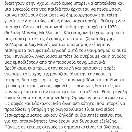
διαιτητών στην Αχαΐα. Αυτό όμως μπορεί να αποτελέσει και
μια ευκαιρία στα νέα παιδιά που έρχονται, να πεισμώσουν
και να παλέψουν έτσι ώστε να δημιουργήσουν την τρίτη
γενιά των διαιτητών, καθώς όπως παρατηρούμε δεύτερη δεν
υπάρχει. Όλοι εμείς οι παλιοί εκείνη την εποχή του 1970
(δηλαδή Μάνθος, Μαλλιώρης, Κόττικας, κλπ) είχαμε μπροστά
μας τα «τέρατα» της Αχαϊκής διαιτησίας (Χρυσοβέργης,
Κολλυρόπουλος, Μανής κλπ), οι οποίοι μας εξέπεμπαν
αισθήματα αντιφατικά, δηλαδή αυτά του θαυμασμού κι αυτά
του «πνιγμού». Αγωνιούσαμε πότε θα ανέβουμε και η άνοδός
μας εμποδιζόταν από την παρουσία τους. Ξαφνικά
βρεθήκαμε, ένα πρωί, στην κορυφή και ορισμένες φορές
νιώσαμε το ψύχος της μοναξιάς σ' αυτήν την κορυφή. Η
ιστορία, δυστυχώς ή ευτυχώς, επαναλαμβάνεται και δίνεται
η ευκαιρία στους νέους, αφανείς, φερέλπιδες διαιτητές να
φανούν μέσα από την ικανότητα και το ταλέντο. Είναι μεγάλη
ευκαιρία γι αυτούς και μοναδική. Ομιλώ, αν μου επιτρέπεται,
ως σοφός και δάσκαλος. Μία άλλη θετικότητα, που μπορεί να
προσδώσει η ύπαρξη της ολιγοαριθμίας είναι ένα είδος
ξεσκαρταρίσματος, μένουν δηλαδή οι διαιτητές εκείνοι που
για τον οποιονδήποτε λόγο έχουν μία δυναμική εξέλιξης.
Πάντως σε τέτοιες στιγμές το σημαντικό είναι να βλέπουμε