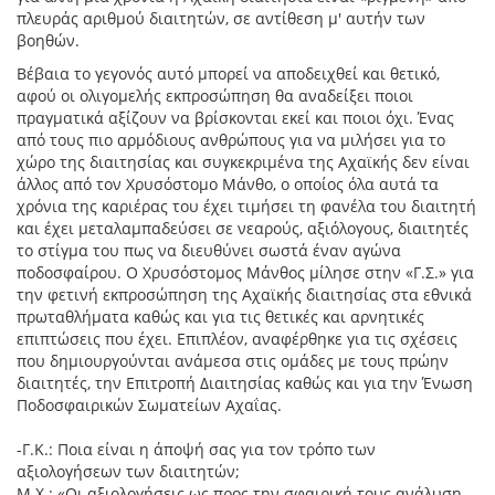
πλευράς αριθμού διαιτητών, σε αντίθεση μ' αυτήν των
βοηθών.
Βέβαια το γεγονός αυτό μπορεί να αποδειχθεί και θετικό,
αφού οι ολιγομελής εκπροσώπηση θα αναδείξει ποιοι
πραγματικά αξίζουν να βρίσκονται εκεί και ποιοι όχι. Ένας
από τους πιο αρμόδιους ανθρώπους για να μιλήσει για το
χώρο της διαιτησίας και συγκεκριμένα της Αχαϊκής δεν είναι
άλλος από τον Χρυσόστομο Μάνθο, ο οποίος όλα αυτά τα
χρόνια της καριέρας του έχει τιμήσει τη φανέλα του διαιτητή
και έχει μεταλαμπαδεύσει σε νεαρούς, αξιόλογους, διαιτητές
το στίγμα του πως να διευθύνει σωστά έναν αγώνα
ποδοσφαίρου. Ο Χρυσόστομος Μάνθος μίλησε στην «Γ.Σ.» για
την φετινή εκπροσώπηση της Αχαϊκής διαιτησίας στα εθνικά
πρωταθλήματα καθώς και για τις θετικές και αρνητικές
επιπτώσεις που έχει. Επιπλέον, αναφέρθηκε για τις σχέσεις
που δημιουργούνται ανάμεσα στις ομάδες με τους πρώην
διαιτητές, την Επιτροπή Διαιτησίας καθώς και για την Ένωση
Ποδοσφαιρικών Σωματείων Αχαΐας.
-Γ.Κ.: Ποια είναι η άποψή σας για τον τρόπο των
αξιολογήσεων των διαιτητών;
Μ.Χ.: «Οι αξιολογήσεις ως προς την σφαιρική τους ανάλυση