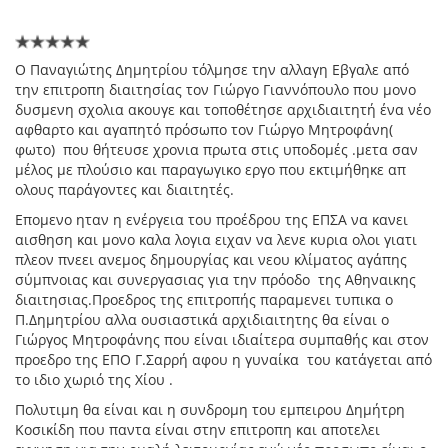
Ο Παναγιώτης Δημητρίου τόλμησε την αλλαγη Εβγαλε από
την επιτροπη διαιτησίας τον Γιώργο Γιαννόπουλο που μονο
δυσμενη σχολια ακουγε και τοποθέτησε αρχιδιαιτητή ένα νέο
αφθαρτο και αγαπητό πρόσωπο τον Γιώργο Μητροφάνη(
φωτο) που θήτευσε χρονια πρωτα στις υποδομές .μετα σαν
μέλος με πλούσιο και παραγωγικο εργο που εκτιμήθηκε απ
ολους παράγοντες και διαιτητές.
Επομενο ηταν η ενέργεια του προέδρου της ΕΠΣΑ να κανει
αισθηση και μονο καλα λογια ειχαν να λενε κυρια ολοι γιατι
πλεον πνεει ανεμος δημουργίας και νεου κλίματος αγάπης
σύμπνοιας και συνεργασιας για την πρόοδο της Αθηναικης
διαιτησιας.Προεδρος της επιτροπής παραμενει τυπικα ο
Π.Δημητρίου αλλα ουσιαστικά αρχιδιαιτητης θα είναι ο
Γιώργος Μητροφάνης που είναι ιδιαίτερα συμπαθής και στον
προεδρο της ΕΠΟ Γ.Σαρρή αφου η γυναίκα του κατάγεται από
το ιδιο χωριό της Χίου .
Πολυτιμη θα είναι και η συνδρομη του εμπειρου Δημήτρη
Κοσικίδη που παντα είναι στην επιτροπη και αποτελει