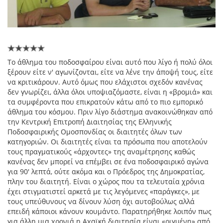
Το άθλημα του ποδοσφαίρου είναι αυτό που λίγο ή πολύ όλοι
ξέρουν είτε ν' αγωνίζονται, είτε να λένε την άποψή τους, είτε
να κριτικάρουν. Αυτό όμως που ελάχιστοι σχεδόν κανένας
δεν γνωρίζει, άλλα όλοι υποψιαζόμαστε, είναι η «βρομιά» και
τα συμφέροντα που επικρατούν κάτω από το πιο εμπορικό
άθλημα του κόσμου. Πριν λίγο διάστημα ανακοινώθηκαν από
την Κεντρική Επιτροπή Διαιτησίας της Ελληνικής
Ποδοσφαιρικής Ομοσπονδίας οι διαιτητές όλων των
κατηγοριών. Οι διαιτητές είναι τα πρόσωπα που αποτελούν
τους πραγματικούς «άρχοντες» της αναμέτρησης καθώς
κανένας δεν μπορεί να επέμβει σε ένα ποδοσφαιρικό αγώνα
για 90' λεπτά, ούτε ακόμα και ο Πρόεδρος της Δημοκρατίας,
πλην του διαιτητή. Είναι ο χώρος που τα τελευταία χρόνια
έχει στιγματιστεί αρκετά με τις λεγόμενες «παράγκες», με
τους υπεύθυνους να δίνουν λύση όχι αυτοβούλως αλλά
επειδή κάποιοι κάνουν κουμάντο. Παρατηρήθηκε λοιπόν πως
για άλλη μια χρονιά η Αχαϊκή διαιτησία είναι «ριγμένη» από