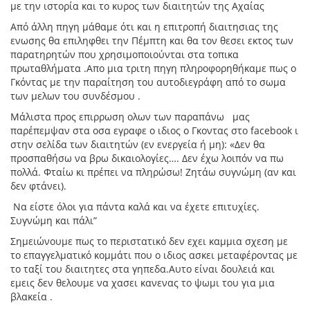
με την ιστορία και το κυρος των διαιτητών της Αχαίας
Από άλλη πηγη μάθαμε ότι και η επιτροπή διαιτησιας της
ενωσης θα επιληφθει την Πέμπτη και θα τον θεσει εκτος των
παρατηρητών που χρησιμοποιούνται στα τοπικα
πρωταθλήματα .Απο μια τριτη πηγη πληροφορηθήκαμε πως ο
Γκόντας με την παραίτηση του αυτοδιεγράφη από το σωμα
των μελων του συνδέσμου .
Μάλιστα προς επιρρωση ολων των παραπάνω μας
παρέπεμψαν στα οσα εγραφε ο ιδιος ο Γκοντας στο facebook ι
στην σελίδα των διαιτητών (εν ενεργεία ή μη): «Δεν θα
προσπαθήσω να βρω δικαιολογίες…. Δεν έχω λοιπόν να πω
πολλά. Φταίω κι πρέπει να πληρώσω! Ζητάω συγνώμη (αν και
δεν φτάνει).
Να είστε όλοι για πάντα καλά και να έχετε επιτυχίες.
Συγνώμη και πάλι”
Σημειώνουμε πως το περιστατικό δεν εχει καμμια σχεση με
το επαγγελματικό κομμάτι που ο ιδιος ασκει μεταφέροντας με
το ταξί του διαιτητες στα γηπεδα.Αυτο είναι δουλειά και
εμεις δεν θελουμε να χασει κανενας το ψωμι του για μια
βλακεία .