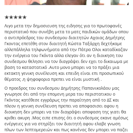
Λιγο μετα την δημοσιευση της ειδησης για το πρωτοφανές
περιστατικό που συνέβη μετα το ματς παιδικών ομάδων οπου
ο αντιπρόεδρος του συνδεσμου διαιτητών Αχαιας Δημήτρης
Γκοντας επετέθη στον διαιτητή Κώστα Ταξάρχη δεχτήκαμε
αλλεπάλληλα τηλφωνήματα από την Πάτρα Ολοι καταδίκαζαν
την ενέργεια του Γκόντα αλλα ελεγαν ότι αν η διοικηση του
συνδεσμου θελησει να τον διαγράψει δεν εχει το δικαιωμα με
βαση το καταστατικό .Αυτο μονο μπορει να το πράξει μια
εκτακτη γενικη συνέλευση και επειδη είναι επι προσωπικού
θέματος ,η ψηφοφορια πρεπει να είναι μυστική .
Ο προεδρος του συνδεσμου Δημήτρης Παπανικολάου μας
γνωρησε ότι από την επομενη μερα του περιστατικου ο
Γκόντας κατέθεσε εγγράρως την παραίτηση από το ΔΣ και
πλεον η γενικη συνέλευση πρεπει να αποφασισει αφου η
διοικηση δεν μπορει να τον διαγράψει αποφαση της γιατι θα
κριθει ακυρη .Μας ειπε επισης ότι ο συνδεσμος εκανε αμέσως
ενέργειες για να στηρίξει τον διαιτητή αφου ελαβε γνωση
πλων των λεπτομερειών και πως κανένας δεν μπορει να παζει