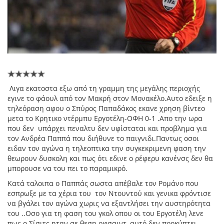
Λιγα εκατοστα εξω από τη γραμμη της μεγάλης περιοχής
εγινε το φάουλ από τον Μακρή στον Μονακέλο.Αυτο εδειξε η
τηλεόραση αφου ο Σπύρος Παπαδάκος εκανε χρηση βίντεο
μετα το Κρητικο ντέρμπυ Εργοτέλη-ΟΦΗ 0-1 .Απο την ωρα
που δεν υπάρχει πεναλτυ δεν υφίσταται και προβλημα για
τον Ανδρέα Παππά που διήθυνε το παιγνιδι.Παντως οσοι
ειδαν τον αγώνα η τηλεοπτικα την συγκεκριμενη φαση την
θεωρουν δυσκολη και πως ότι εδινε ο ρέφερυ κανένσς δεν θα
μπορουσε να του πει το παραμικρό.
Κατά ταλοιπα ο Παππάς σωστα απέβαλε τον Ρομάνο που
εσπρωξε με τα χέρια του τον Ντουντού και γενικα φρόντισε
να βγάλει τον αγώνα χωρις να εξαντλήσει την αυστηρότητα
του ..Οσο για τη φαση του γκολ οπου οι του Εργοτέλη λενε
πως ο Σίσιτς ηταν σε θεση οφσαιντ ,αυτό δεν προκύπτει