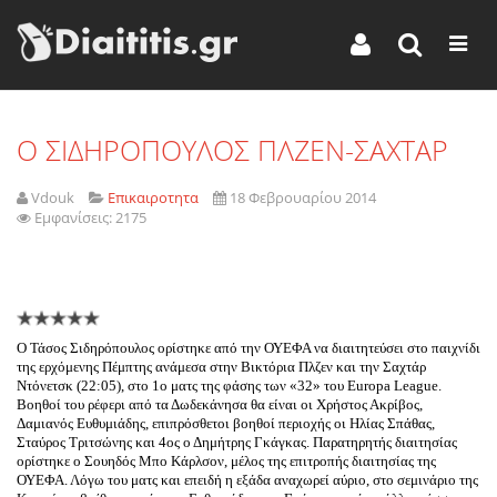
O ΣΙΔΗΡΟΠΟΥΛΟΣ ΠΛΖΕΝ-ΣΑΧΤΑΡ
Vdouk
Επικαιροτητα
18 Φεβρουαρίου 2014
Εμφανίσεις: 2175
Ο Τάσος Σιδηρόπουλος ορίστηκε από την ΟΥΕΦΑ να διαιτητεύσει στο παιχνίδι
της ερχόμενης Πέμπτης ανάμεσα στην Βικτόρια Πλζεν και την Σαχτάρ
Ντόνετσκ (22:05), στο 1ο ματς της φάσης των «32» του Europa League.
Βοηθοί του ρέφερι από τα Δωδεκάνησα θα είναι οι Χρήστος Ακρίβος,
Δαμιανός Ευθυμιάδης, επιπρόσθετοι βοηθοί περιοχής οι Ηλίας Σπάθας,
Σταύρος Τριτσώνης και 4ος ο Δημήτρης Γκάγκας. Παρατηρητής διαιτησίας
ορίστηκε ο Σουηδός Μπο Κάρλσον, μέλος της επιτροπής διαιτησίας της
ΟΥΕΦΑ. Λόγω του ματς και επειδή η εξάδα αναχωρεί αύριο, στο σεμινάριο της