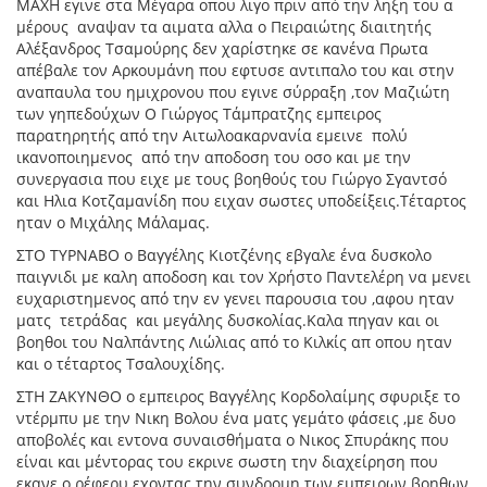
ΜΑΧΗ εγινε στα Μέγαρα οπου λιγο πριν από την ληξη του α
μέρους αναψαν τα αιματα αλλα ο Πειραιώτης διαιτητής
Αλέξανδρος Τσαμούρης δεν χαρίστηκε σε κανένα Πρωτα
απέβαλε τον Αρκουμάνη που εφτυσε αντιπαλο του και στην
αναπαυλα του ημιχρονου που εγινε σύρραξη ,τον Μαζιώτη
των γηπεδούχων Ο Γιώργος Τάμπρατζης εμπειρος
παρατηρητής από την Αιτωλοακαρνανία εμεινε πολύ
ικανοποιημενος από την αποδοση του οσο και με την
συνεργασια που ειχε με τους βοηθούς του Γιώργο Σγαντσό
και Ηλια Κοτζαμανίδη που ειχαν σωστες υποδείξεις.Τέταρτος
ηταν ο Μιχάλης Μάλαμας.
ΣΤΟ ΤΥΡΝΑΒΟ ο Βαγγέλης Κιοτζένης εβγαλε ένα δυσκολο
παιγνιδι με καλη αποδοση και τον Χρήστο Παντελέρη να μενει
ευχαριστημενος από την εν γενει παρουσια του ,αφου ηταν
ματς τετράδας και μεγάλης δυσκολίας.Καλα πηγαν και οι
βοηθοι του Ναλπάντης Λιώλιας από το Κιλκίς απ οπου ηταν
και ο τέταρτος Τσαλουχίδης.
ΣΤΗ ΖΑΚΥΝΘΟ ο εμπειρος Βαγγέλης Κορδολαίμης σφυριξε το
ντέρμπυ με την Νικη Βολου ένα ματς γεμάτο φάσεις ,με δυο
αποβολές και εντονα συναισθήματα ο Νικος Σπυράκης που
είναι και μέντορας του εκρινε σωστη την διαχείρηση που
εκανε ο ρέφερυ εχοντας την συνδρομη των εμπειρων βοηθων