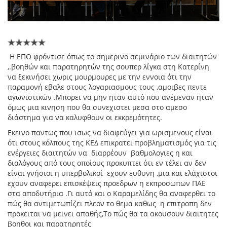
Η ΕΠΟ φρόντισε όπως το σημερινο σεμινάριο των διαιτητών
,.βοηθών και παρατηρητών της σουπερ λίγκα στη Κατερίνη
να ξεκινήσει χωρις μουρμουρες με την εννοια ότι την
παραμονή εβαλε στους λογαριασμους τους ,αμοιβες πεντε
αγωνιστικών .Μπορει να μην ηταν αυτό που ανέμεναν ηταν
όμως μια κινηση που θα συνεχιστει μεσα στο αμεσο
διάστημα για να καλυφθουν οι εκκρεμότητες.
Εκεινο παντως που ισως να διαφεύγει για ωρισμενους είναι
ότι στους κόλπους της ΚΕΔ επικρατει προβληματισμός για τις
ενέργειες διαιτητών να διαρρέουν βαθμολογιες η και
διαλόγους από τους οποίους προκυπτει ότι εν τέλει αν δεν
είναι γνήσιοι η υπερβολικοί εχουν ευθυνη ,μια και ελάχιστοι
εχουν αναφερει επισκέψεις προεδρων η εκπροσωπων ΠΑΕ
στα αποδυτήρια .Γι αυτό και ο Καραμελίδης θα αναφερθει το
πώς θα αντιμετωπίζει πλεον το θεμα καθως η επιτροπη δεν
προκειται να μεινει απαθής,Το πώς θα τα ακουσουν διαιτητες
βοηθοι και παρατηρητές