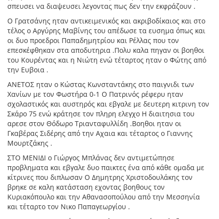
σπευσει να διαψευσει λεγοντας πως δεν την εκφράζουν .
Ο Γρατσάνης ηταν αντικειμενικός και ακριβοδίκαιος και στο
τέλος ο Αργύρης Μαβίνης του απέδωσε τα ευσημα όπως και
οι δυο προεδροι Παπαδημητρίου και Ρέλλας που τον
επεσκέφθηκαν στα αποδυτηρια .Πολυ καλα πηγαν οι βοηθοι
του Κουρέντας και η Νιώτη ενώ τέταρτος ηταν ο Φώτης από
την Ευβοια .
ΑΝΕΤΟΣ ηταν ο Κώστας Κωνσταντάκης στο παιγνιδι των
Χανίων με τον Φωστήρα 0-1 Ο Πατρινός ρέφερυ ηταν
σχολαστικός και αυστηρός και εβγαλε με δευτερη κιτρινη τον
Σκάρο 75 ενώ κράτησε τον πληρη ελεγχο Η διαιτησια του
αρεσε στον Θόδωρο Τριανταφυλλίδη .Βοηθοι ηταν οι
Γκαβέρας Σιδέρης από την Αχαια και τέταρτος ο Γιαννης
Μουρτζάκης .
ΣΤΟ ΜΕΝΙΔΙ ο Γιώργος Μπλάνας δεν αντιμετώπησε
προβληματα και εβγαλε δυο παικτες ένα από κάθε ομαδα με
κίτρινες που διπλωσαν Ο Δημητρης Χριστοδουλάκης τον
βρηκε σε καλη κατάσταση εχοντας βοηθους τον
Κυριακόπουλο και την Αθανασοπούλου από την Μεσσηνία
και τέταρτο τον Νικο Παπαγεωργίου .