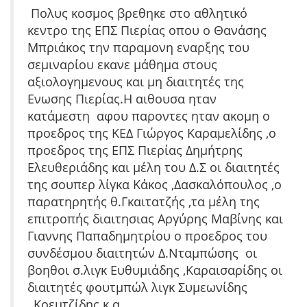
Πολυς κοσμος βρεθηκε στο αθλητικό
κεντρο της ΕΠΣ Πιερίας οπου ο Θανάσης
Μπριάκος την παραμονη εναρξης του
σεμιναρίου εκανε μάθημα στους
αξιολογημενους και μη διαιτητές της
Ενωσης Πιερίας.Η αιθουσα ηταν
κατάμεστη αφου παροντες ηταν ακομη ο
προεδρος της ΚΕΔ Γιώργος Καραμελίδης ,ο
προεδρος της ΕΠΣ Πιερίας Δημήτρης
Ελευθεριάδης και μέλη του Δ.Σ οι διαιτητές
της σουπερ λίγκα Κάκος ,Δασκαλόπουλος ,ο
παρατηρητής θ.Γκαιτατζής ,τα μέλη της
επιτροπής διαιτησιας Αργύρης Μαβίνης και
Γιαννης Παπαδημητρίου ο προεδρος του
συνδέσμου διαιτητών Δ.Νταμπώσης οι
βοηθοι σ.λιγκ Ευθυμιάδης ,Καραισαρίδης οι
διαιτητές φουτμπώλ λιγκ Συμεωνίδης
,.Κοεμτζίδης κ.α