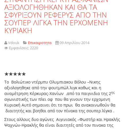
ΑΞΙΟΛΟΓΗΘΗΚΑΝ ΚΑΙ ΘΑ ΤΑ
ΣΦΥΡΙΞΟΥΝ ΡΕΦΕΡΥΣ ΑΠΟ ΤΗΝ
ΣΟΥΠΕΡ ΛΙΓΚΑ ΤΗΝ ΕΡΧΟΜΕΝΗ
ΚΥΡΙΑΚΗ
Vdouk
Επικαιροτητα
09 Απριλίου 2014
Εμφανίσεις: 2220
Το Βολιώτικο ντέρμπυ Ολυμπιακου Βόλου –Νικης
αξιολογηθηκε από την φουτμπώλ λιγκ καθως και η
ης
αναμέτρηση Κέρκυρας-Χανίων ,από τα παιγνιδια της 2
αγωνιστικής των πλει οφ που θα γινουν την ερχομενη
Κυριακή Αυτό σημαινει ότι το πρωι θα ανακοινωθούν θα
διαιτητής και βοηθοι από τον πίνακα της σουπερ λίγκα .
Στους αλλους δυο αγώνες Αιγινιακός –Φωστήρ και Ηρακλής
Ψαχνών-Ηρακλής θα είναι διαιτητές από τον πινακα της