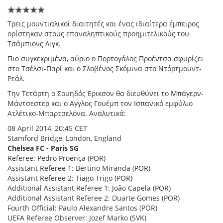
Τρεις μουντιαλικοί διαιτητές και ένας ιδιαίτερα έμπειρος
ορίστηκαν στους επαναληπτικούς προημιτελικούς του
Τσάμπιονς Λιγκ.
Πιο συγκεκριμένα, αύριο ο Πορτογάλος Προέντσα σφυρίζει
στο Τσέλσι-Παρί και ο Σλοβένος Σκόμινα στο Ντόρτμουντ-
Ρεάλ.
Την Τετάρτη ο Σουηδός Ερικσον θα διευθύνει το Μπάγερν-
Μάντσεστερ και ο Αγγλος Γουέμπ τον Ισπανικό εμφύλιο
Ατλέτικο-Μπαρτσελόνα. Αναλυτικά:
08 April 2014, 20:45 CET
Stamford Bridge, London, England
Chelsea FC - Paris SG
Referee: Pedro Proença (POR)
Assistant Referee 1: Bertino Miranda (POR)
Assistant Referee 2: Tiago Trigo (POR)
Additional Assistant Referee 1: João Capela (POR)
Additional Assistant Referee 2: Duarte Gomes (POR)
Fourth Official: Paulo Alexandre Santos (POR)
UEFA Referee Observer: Jozef Marko (SVK)