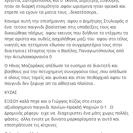
Χρήστος Σωτηρόπουλος και ο ικανός Δημήτρης Ζυγούρης
ηταν σε διαρκή ετοιμότητα ,αφου ωρισμενα ηταν οριακά και
επρεπε να εχουν τα ματια τους ..δεκατέσσερα..
Καναμε αυτή την επισήμανση αφου ο Δημήτρης Στυλιαράς σ
ένα τετοιο παιγνιδι βασίστηκε στις υποδείξεις τους και
δικαιώθηκε πλήρως αφου εκεινος που διήθυνε το ντέρμπυ τα
πηγε αριστα και ουδείς ασχολήθηκε μαζι του αφου στο τέλος
νικητές και ηττημενοι εδωσαν τα συγχαρητήρια τους στην
διαιτησια.( τέταρτος ηταν ο Βασίλης Παναγιωτόπουλος από
την Αιτωλοακαρνανία 0
Ο Ηλιας Μαζαράκος απέδωσε τα ευσημα σε διαιτητή και
βοηθους για την πετυχημενη συνεργασια τους ,που απέδωσε
σ ολους τους τομείς και φυσικα και στον πειθαρχικό αφου το
παιγνιδι δεν ξεφυγε απ τα αθλητικα πλαίσια .
ΚΥΖΑΣ
ΕΞΙΣΟΥ καλά πηγε και ο Γιώργος Κύζας στο ετερο
αξιολογημενο παιγνιδι Χανίων-Ηρακλή Ψαχνών 0-1 .Ο
Δραμινός ρέφερυ ειχε να διαχειριστει ένα μάτς χωρις πολλές
φάσεις αλλα ενιοτε με δυνατα μαρκαρίσματα γι αυτό και
επεστράτευσε τις κίτρινες