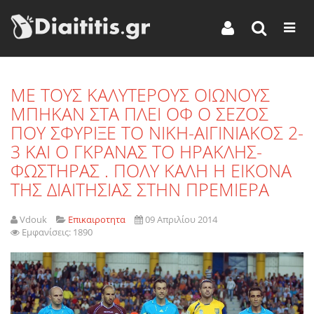
ΜΕ ΤΟΥΣ ΚΑΛΥΤΕΡΟΥΣ ΟΙΩΝΟΥΣ
ΜΠΗΚΑΝ ΣΤΑ ΠΛΕΙ ΟΦ Ο ΣΕΖΟΣ
ΠΟΥ ΣΦΥΡΙΞΕ ΤΟ ΝΙΚΗ-ΑΙΓΙΝΙΑΚΟΣ 2-
3 ΚΑΙ Ο ΓΚΡΑΝΑΣ ΤΟ ΗΡΑΚΛΗΣ-
ΦΩΣΤΗΡΑΣ . ΠΟΛΥ ΚΑΛΗ Η ΕΙΚΟΝΑ
ΤΗΣ ΔΙΑΙΤΗΣΙΑΣ ΣΤΗΝ ΠΡΕΜΙΕΡΑ
Vdouk
Επικαιροτητα
09 Απριλίου 2014
Εμφανίσεις: 1890