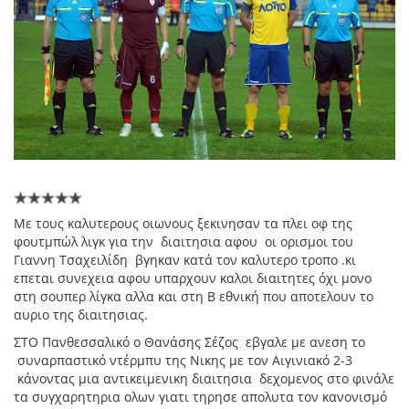
Με τους καλυτερους οιωνους ξεκινησαν τα πλει οφ της
φουτμπώλ λιγκ για την διαιτησια αφου οι ορισμοι του
Γιαννη Τσαχειλίδη βγηκαν κατά τον καλυτερο τροπο .κι
επεται συνεχεια αφου υπαρχουν καλοι διαιτητες όχι μονο
στη σουπερ λίγκα αλλα και στη Β εθνική που αποτελουν το
αυριο της διαιτησιας.
ΣΤΟ Πανθεσσαλικό ο Θανάσης Σέζος εβγαλε με ανεση το
συναρπαστικό ντέρμπυ της Νικης με τον Αιγινιακό 2-3
κάνοντας μια αντικειμενικη διαιτησια δεχομενος στο φινάλε
τα συγχαρητηρια ολων γιατι τηρησε απολυτα τον κανονισμό