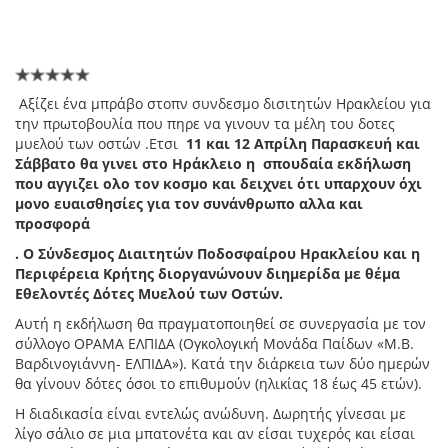
Aξίζει ένα μπράβο στοπν συνδεσμο δισιτητών Ηρακλείου για
την πρωτοβουλία που πηρε να γινουν τα μέλη του δοτες
μυελού των οστών .Ετσι
11 και 12 Απρίλη Παρασκευή και
Σάββατο θα γινει στο Ηράκλειο η σπουδαία εκδήλωση
που αγγιζει ολο τον κοσμο και δειχνει ότι υπαρχουν όχι
μονο ευαισθησίες για τον συνάνθρωπο αλλα και
προσφορά
. Ο Σύνδεσμος Διαιτητών Ποδοσφαίρου Ηρακλείου και η
Περιφέρεια Κρήτης διοργανώνουν διημερίδα με θέμα
Εθελοντές Δότες Μυελού των Oστών.
Αυτή η εκδήλωση θα πραγματοποιηθεί σε συνεργασία με τον
σύλλογο ΟΡΑΜΑ ΕΛΠΙΔΑ (Ογκολογική Μονάδα Παίδων «Μ.Β.
Βαρδινογιάννη- ΕΛΠΙΔΑ»). Κατά την διάρκεια των δύο ημερών
θα γίνουν δότες όσοι το επιθυμούν (ηλικίας 18 έως 45 ετών).
Η διαδικασία είναι εντελώς ανώδυνη. Δωρητής γίνεσαι με
λίγο σάλιο σε μια μπατονέτα και αν είσαι τυχερός και είσαι