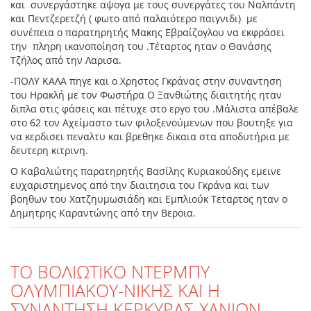
και συνεργάστηκε αψογα με τους συνεργάτες του Ναλπάντη
και Πεντζερετζή ( φωτο από παλαιότερο παιγνιδι) με
συνέπεια ο παρατηρητής Μακης Εβραίζογλου να εκφράσει
την πληρη ικανοποίηση του .Τέταρτος ηταν ο Θανάσης
Τζήλος από την Λαρισα.
-ΠΟΛΥ ΚΑΛΑ πηγε και ο Χρηστος Γκράνας στην συναντηση
του Ηρακλή με τον Φωστήρα Ο Ξανθιώτης διαιτητής ηταν
διπλα στις φάσεις και πέτυχε στο εργο του .Μάλιστα απέβαλε
στο 62 τον Αχείμαστο των φιλοξενούμενων που βουτηξε για
να κερδισει πεναλτυ και βρεθηκε δικαια στα αποδυτήρια με
δευτερη κιτρινη.
Ο Καβαλιώτης παρατηρητής Βασίλης Κυριακούδης εμεινε
ευχαριστημενος από την διαιτησια του Γκράνα και των
βοηθων του Χατζηυμωσιάδη και Εμπλιούκ Τεταρτος ηταν ο
Δημητρης Καραντώνης από την Βεροια.
ΤΟ ΒΟΛΙΩΤΙΚΟ ΝΤΕΡΜΠΥ
ΟΛΥΜΠΙΑΚΟΥ-ΝΙΚΗΣ ΚΑΙ Η
ΣΥΝΑΝΤΗΣΗ ΚΕΡΚΥΡΑΣ-ΧΑΝΙΩΝ