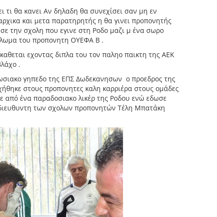
ει τι θα κανει Αν δηλαδη θα συνεχίσει σαν μη εν
αρχικα και μετα παρατηρητής η θα γινει προπονητής
ιωσε την σχολη που εγινε στη Ροδο μαζι μ ένα σωρο
πλωμα του προπονητη ΟΥΕΦΑ Β .
καθεται εχοντας διπλα του τον παληο παικτη της ΑΕΚ
λάχο .
νωσιακο γηπεδο της ΕΠΣ Δωδεκανησων ο προεδρος της
ήθηκε στους προπονητες καλη καρριέρα στους ομάδες
ε από ένα παραδοσιακο λικέρ της Ροδου ενώ εδωσε
 διευθυντη των σχολων προπονητών Τέλη Μπατάκη