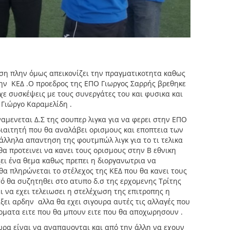
ση πλην όμως απεικονίζει την πραγματικοτητα καθως
την ΚΕΔ .Ο προεδρος της ΕΠΟ Γιωργος Σαρρής βρεθηκε
χε συσκέψεις με τους συνεργάτες του και φυσικα και
Γιώργο Καραμελίδη .
ναμενεται Δ.Σ της σουπερ λιγκα για να φερει στην ΕΠΟ
διαιτητή που θα αναλάβει ορισμους και εποπτεια των
άλληλα απαντηση της φουτμπώλ λιγκ για το τι τελικα
α προτεινει να κανει τους ορισμους στην Β εθνικη
χει ένα θεμα καθως πρεπει η διοργανωτρια να
 θα πληρώνεται το στέλεχος της ΚΕΔ που θα κανει τους
τό θα συζητηθει στο ατυπο δ.σ της ερχομενης Τρίτης
ι να εχει τελειωσει η στελέχωση της επιτροπης η
ξει αρδην αλλα θα εχει σιγουρα αυτές τις αλλαγές που
ματα ειτε που θα μπουν ειτε που θα αποχωρησουν .
ωρα είναι να αναπαυονται και από την άλλη να εχουν