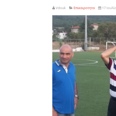
Vdouk
Επικαιροτητα
17 Ιουλί