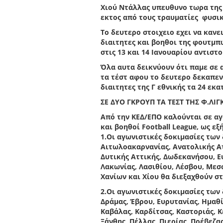
Χιού Ντάλλας υπευθυνο τωρα της
εκτος από τους τραυματίες φυσι
Το δευτερο στοιχειο εχει να καν
διαιτητες και βοηθοι της φουτμπ
στις 13 και 14 Ιανουαρίου αντιστο
Όλα αυτα δεικνύουν ότι παμε σε 
τα τέστ αφου το δευτερο δεκαπεν
διαιτητες της Γ εθνικής τα 24 εκ
ΣΕ ΔΥΟ ΓΚΡΟΥΠ ΤΑ ΤΕΣΤ ΤΗΣ Φ.ΛΙΓ
Από την ΚΕΔ/ΕΠΟ καλούνται σε αγ
και βοηθοί Football League, ως εξή
1.Οι αγωνιστικές δοκιμασίες των 
Αιτωλοακαρνανίας, Ανατολικής Ατ
Δυτικής Αττικής, Δωδεκανήσου, Ευ
Λακωνίας, Λασιθίου, Λέσβου, Μεσ
Χανίων και Χίου θα διεξαχθούν στ
2.Οι αγωνιστικές δοκιμασίες των 
Δράμας, Έβρου, Ευρυτανίας, Ημαθ
Καβάλας, Καρδίτσας, Καστοριάς, Κ
Ξάνθης, Πέλλας, Πιερίας, Πρέβεζα