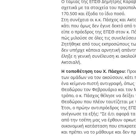
Ο ταμίας της ΕΠΣΘ Δημήτρης Καραβ
σχετικά με τα στοιχεία του προϋπολ
170.500 και έξοδα το ίδιο ποσό.
Στη συνέχεια οι κ.κ. Πάσχος και Ακ
κάτι που όμως δεν έγινε δεκτό από 
είπε ο πρόεδρος της ΕΠΣΘ στον κ. Π
πώς μιλούσε σε όλες τις συνελεύσεις
Ζητήθηκε από τους εκπροσώπους τω
δεν υπήρχε κάποια αρνητική απάντη
έληξε η γενική συνέλευση κι ακολού
Ακτσιαλή.
Η τοποθέτηση του Χ. Πάσχου:
Προς
των ομάδων να τον ακούσουν, κάτι π
ένα κείμενο-πιστή αντιγραφή, όπως 
Θεοδώρου τον Φεβρουάριο και τον Μά
τρόπο, ο κ. Πάσχος θέλησε να δείξει
Θεοδώρου που πλέον ταυτίζεται με 
Έτσι, ο πρώην αντιπρόεδρος της ΕΠΣ
ανέγνωσε τα εξής: "Σε ό,τι αφορά τ
από την τσέπη μας να έρθουν ορκωτ
οικονομική κατάσταση που επικρατε
και πρέπει να το μάθουμε και δεν π