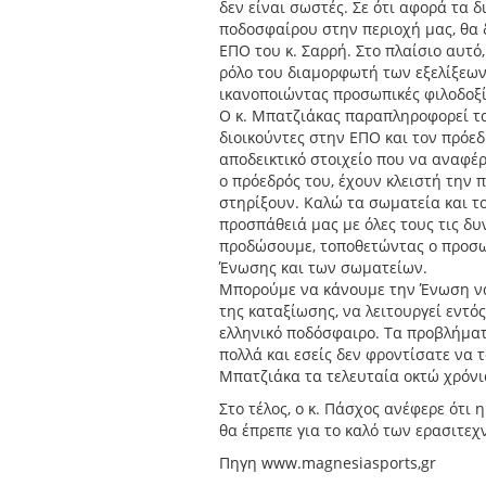
δεν είναι σωστές. Σε ότι αφορά τα δ
ποδοσφαίρου στην περιοχή μας, θα 
ΕΠΟ του κ. Σαρρή. Στο πλαίσιο αυτό
ρόλο του διαμορφωτή των εξελίξεων,
ικανοποιώντας προσωπικές φιλοδοξίε
Ο κ. Μπατζιάκας παραπληροφορεί τα
διοικούντες στην ΕΠΟ και τον πρόεδ
αποδεικτικό στοιχείο που να αναφέρ
ο πρόεδρός του, έχουν κλειστή την π
στηρίξουν. Καλώ τα σωματεία και τ
προσπάθειά μας με όλες τους τις δυν
προδώσουμε, τοποθετώντας ο προσ
Ένωσης και των σωματείων.
Μπορούμε να κάνουμε την Ένωση να 
της καταξίωσης, να λειτουργεί εντ
ελληνικό ποδόσφαιρο. Τα προβλήματ
πολλά και εσείς δεν φροντίσατε να 
Μπατζιάκα τα τελευταία οκτώ χρόνι
Στο τέλος, ο κ. Πάσχος ανέφερε ότι 
θα έπρεπε για το καλό των ερασιτε
Πηγη www.magnesiasports,gr