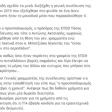
αδή σχεδόν τα μισά, διεξήχθη η γενική συνέλευση της
υ 2015 που εξελίχθηκε στο φινάλε σε ένα άνευ
orts ήταν το μοναδικό μέσο που παρακολούθησε τί
 ο προϋπολογισμός, ο πρόεδρος της ΕΠΣΘ Τάσος
έλευσης και τότε ο Αντώνης Ακτσιαλής, εμφανώς
ιρέθηκε από τη θέση του γεν. γραμματέα ενώ
ε λεκτικά στον κ. Μπατζιάκα λέγοντάς του "είσαι
υν στο αεροπλάνο".
αι καθώς όσοι ήταν παρόντες στα γραφεία της ΕΠΣΘ
α ανταλλάσουν βαριές εκφράσεις και λίγο έλειψε να
προς το μέρος του άλλου και ευτυχώς που μπήκαν στη
κράτησαν...
ερο! Γενικός γραμματέας της συνέλευσης ορίστηκε ο κ.
ς στην τοποθέτησή του είπε πως "ο προϋποπλογισμός
α βγει η χρονιά". Ανέφερε πως θα δοθούν χρήματα για
ίσως γίνει μία δωρεάν διαιτησία.
Διαγόρα, ρώτησε για τα χρήματα από τις
ντηση ότι η ΓΓΑ έβγαλε κονδύλι για τα ερασιτεχνικά
ρόν δεσμευτεί.