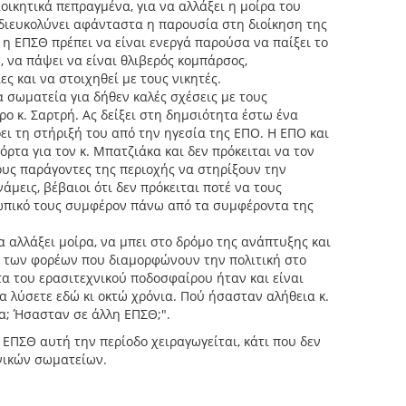
ιοικητικά πεπραγμένα, για να αλλάξει η μοίρα του
διευκολύνει αφάνταστα η παρουσία στη διοίκηση της
, η ΕΠΣΘ πρέπει να είναι ενεργά παρούσα να παίξει το
 να πάψει να είναι θλιβερός κομπάρσος,
ς και να στοιχηθεί με τους νικητές.
 σωματεία για δήθεν καλές σχέσεις με τους
ρο κ. Σαρτρή. Ας δείξει στη δημσιότητα έστω ένα
ει τη στήριξή του από την ηγεσία της ΕΠΟ. Η ΕΠΟ και
όρτα για τον κ. Μπατζιάκα και δεν πρόκειται να τον
ους παράγοντες της περιοχής να στηρίξουν την
άμεις, βέβαιοι ότι δεν πρόκειται ποτέ να τους
ωπικό τους συμφέρον πάνω από τα συμφέροντα της
αλλάξει μοίρα, να μπει στο δρόμο της ανάπτυξης και
ός των φορέων που διαμορφώνουν την πολιτική στο
α του ερασιτεχνικού ποδοσφαίρου ήταν και είναι
τα λύσετε εδώ κι οκτώ χρόνια. Πού ήσασταν αλήθεια κ.
α; Ήσασταν σε άλλη ΕΠΣΘ;".
η ΕΠΣΘ αυτή την περίοδο χειραγωγείται, κάτι που δεν
χνικών σωματείων.