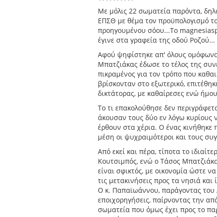
Με μόλις 22 σωματεία παρόντα, δηλ
ΕΠΣΘ με θέμα τον προϋπολογισμό το
προηγουμένου σόου...Το magnesiasp
έγινε στα γραφεία της οδού Ροζού...
Αφού ψηφίστηκε απ' όλους ομόφωνα
Μπατζιάκας έδωσε το τέλος της συν
πικραμένος για τον τρόπο που καθα
βρίσκονταν στο εξωτερικό, επιτέθηκ
δικτάτορας, με καθαίρεσες ενώ ήμο
Το τι επακολούθησε δεν περιγράφετ
άκουσαν τους δύο εν λόγω κυρίους ν
έρθουν στα χέρια. Ο ένας κινήθηκε 
μέση οι ψυχραιμότεροι και τους συγ
Από εκεί και πέρα, τίποτα το ιδιαίτ
Κουτσιμπός, ενώ ο Τάσος Μπατζιάκα
είναι σφικτός, με οικονομία ώστε ν
τις μετακινήσεις προς τα νησιά και 
Ο κ. Παπαϊωάννου, παράγοντας του 
εποιχορηγήσεις, παίρνοντας την απά
σωματεία που όμως έχει προς το πα