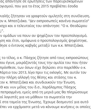
άς απάντησε σε ερωτήσεις των παρευρισκομένων
ογισμού, που για το έτος 2015 προβλέπει έσοδα
τσιαλής ζήτησαν να γραφτούν ομιλητές στη συνέλευση,
τον κ. Μπατζιάκα. "Δεν εκπροσωπείς κανένα σωματείο"
άσχο και ο τελευταίος του απάντησε: "Ο κ. Θεοδώρου
;".
ν ομάδων να πουν αν ψηφίζουν τον προϋπολογισμό,
ση και έτσι, ομόφωνα ο προϋπολογισμός ψηφίστηκε,
θησε ο έντονος καβγάς μεταξύ των κ.κ. Μπατζιάκα,
 το τέλος, ο κ. Πάσχος ζήτησε από τους εκπροσώπους
ου έγινε, μοιράζοντάς τους την ομιλία του που ήταν
πρόσθεσε, των όσων είχε δηλώσει στο παρελθόν ο κ.
ρτιο του 2013, λίγο πριν τις εκλογές. Με αυτόν τον
 την πλήρη αλλαγή της θέσης και στάσης του κ.
τον κ. Μπατζιάκα και συνδιοικούν την Ένωση.
Θ και νυν μέλος του δ.σ., Χαράλαμπος Πάσχος
α πεπραγμένα, εμείς από τη μεριά μας θα πληρώσουμε
οί λογιστές για να μάθουν τα σωματεία την
ί στα ταμεία της Ένωσης. Έχουμε δεσμευτεί για αυτό
ρέπει να ερχόμαστε μετά να κάνουμε κινήσεις οι οποίες