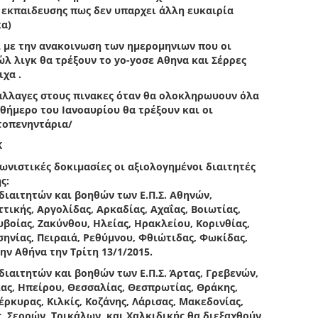
 εκπαιδευσης πως δεν υπαρχει άλλη ευκαιρία
κα)
ει με την ανακοινωση των ημερομηνιων που οι
ώλ λιγκ θα τρέξουν το
yo
-
yo
σε Αθηνα και Σέρρες
ιχα .
αλλαγες στους πινακες όταν θα ολοκληρωυουν όλα
θήμερο του Ιανοαυρίου θα τρέξουν και οι
ατοπενηντάρια/
Κ
ωνιστικές δοκιμασίες οι αξιολογημένοι διαιτητές
ς:
διαιτητών και βοηθών των Ε.Π.Σ. Αθηνών,
τικής, Αργολίδας, Αρκαδίας, Αχαΐας, Βοιωτίας,
βοίας, Ζακύνθου, Ηλείας, Ηρακλείου, Κορινθίας,
σηνίας, Πειραιά, Ρεθύμνου, Φθιώτιδας, Φωκίδας,
ην Αθήνα την Τρίτη 13/1/2015.
διαιτητών και βοηθών των Ε.Π.Σ. Άρτας, Γρεβενών,
ίας, Ηπείρου, Θεσσαλίας, Θεσπρωτίας, Θράκης,
έρκυρας, Κιλκίς, Κοζάνης, Λάρισας, Μακεδονίας,
ς, Σερρών, Τρικάλων, και Χαλκιδικής θα διεξαχθούν