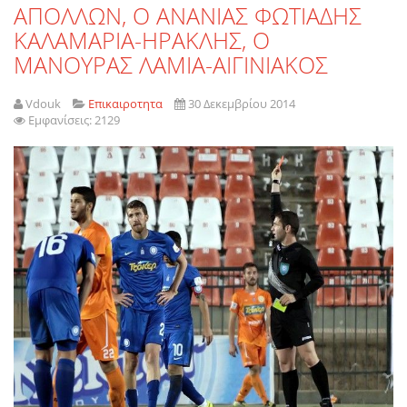
ΑΠΟΛΛΩΝ, Ο ΑΝΑΝΙΑΣ ΦΩΤΙΑΔΗΣ
ΚΑΛΑΜΑΡΙΑ-ΗΡΑΚΛΗΣ, Ο
ΜΑΝΟΥΡΑΣ ΛΑΜΙΑ-ΑΙΓΙΝΙΑΚΟΣ
Vdouk
Επικαιροτητα
30 Δεκεμβρίου 2014
Εμφανίσεις: 2129