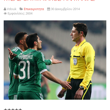
Vdouk
Επικαιροτητα
30 Δεκεμβρίου 2014
Εμφανίσεις: 2604