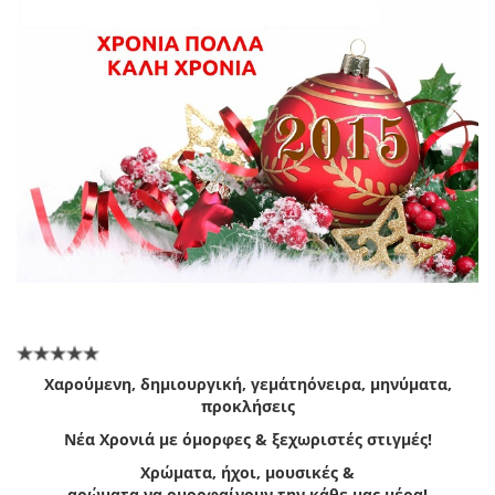
Χαρούμενη
,
δημιουργική
,
γεμάτη
όνειρα
,
μηνύματα
,
π
ροκλήσεις
Νέα
Χρονιά
με
όμορφες
&
ξεχωριστές
στιγμές
!
Χρώματα
,
ήχοι
,
μουσικές
&
αρώματα
να
ομορφαίνουν
την
κάθε
μας
μέρα
!