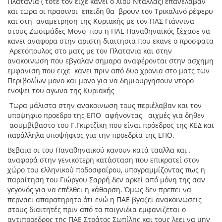
Πλατανιά ( τοτε τον ειχε κανει ο Χιού Ντάλλας) επανέλαβαν
και τωρα οι πρασινοι επειδη θα βρουν τον Τρικαλινό ρέφερυ
και στη αναμετρηση της Κυριακής με τον ΠΑΣ Γιάννινα
στους Ζωσιμάδες Μονο που η ΠΑΕ Παναθηναικός ξέχασε να
κανει αναφορα στην αριστη διαιτησια που εκανε ο προσφατα
Αρετόπουλος στο ματς με τον Πλατανια και στην
ανακοινωση που εβγαλαν σημαρα αναφέρονται στην ασχημη
εμφανιση που ειχε κανει πριν από δυο χρονια στο ματς των
Περιβολίων μονο και μονο για να δημιουργησουν ντορο
ενοψει του αγωνα της Κυριακής
Τωρα μάλιστα στην ανακοινωση τους περιέλαβαν και τον
υποψηφιο προεδρο της ΕΠΟ αφήνοντας αιχμές για δηθεν
ασυμβίβαστο του Γ.Γκιρτζίκη που είναι πρόεδρος της ΚΕΔ και
παράλληλα υποψήφιος για την προεδρία της ΕΠΟ.
Βεβαια οι του Παναθηναικού κανουν κατά τααλλα και .
αναφορά στην γενικότερη κατάσταση που επικρατεί στον
χώρο του ελληνικού ποδοσφαίρου, υπογραμμίζοντας πως η
παραίτηση του Γιώργου Σαρρή δεν αρκεί από μόνη της σαν
γεγονός για να επέλθει η κάθαρση. Όμως δεν πρεπει να
περναει απαρατηρητο ότι ενώ η ΠΑΕ βγαζει ανακοινωσεις
στους διαιτητές πριν από τα παιγνιδια εμφανιζεται ο
αντιπροεδρος της ΠΑΕ Στράτος Σωπίλης και τους λεει να μην