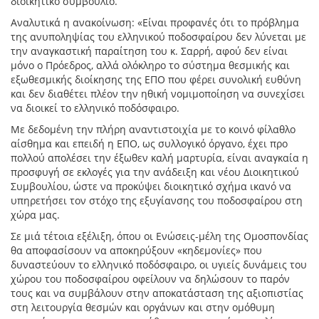
διοικητικό συμβούλιο.
Αναλυτικά η ανακοίνωση: «Είναι προφανές ότι το πρόβλημα
της ανυποληψίας του ελληνικού ποδοσφαίρου δεν λύνεται με
την αναγκαστική παραίτηση του κ. Σαρρή, αφού δεν είναι
μόνο ο Πρόεδρος, αλλά ολόκληρο το σύστημα θεσμικής και
εξωθεσμικής διοίκησης της ΕΠΟ που φέρει συνολική ευθύνη
και δεν διαθέτει πλέον την ηθική νομιμοποίηση να συνεχίσει
να διοικεί το ελληνικό ποδόσφαιρο.
Με δεδομένη την πλήρη αναντιστοιχία με το κοινό φίλαθλο
αίσθημα και επειδή η ΕΠΟ, ως συλλογικό όργανο, έχει προ
πολλού απολέσει την έξωθεν καλή μαρτυρία, είναι αναγκαία η
προσφυγή σε εκλογές για την ανάδειξη και νέου Διοικητικού
Συμβουλίου, ώστε να προκύψει διοικητικό σχήμα ικανό να
υπηρετήσει τον στόχο της εξυγίανσης του ποδοσφαίρου στη
χώρα μας.
Σε μιά τέτοια εξέλιξη, όπου οι Ενώσεις-μέλη της Ομοσπονδίας
θα αποφασίσουν να αποκηρύξουν «κηδεμονίες» που
δυναστεύουν το ελληνικό ποδόσφαιρο, οι υγιείς δυνάμεις του
χώρου του ποδοσφαίρου οφείλουν να δηλώσουν το παρόν
τους και να συμβάλουν στην αποκατάσταση της αξιοπιστίας
στη λειτουργία θεσμών και οργάνων και στην ομόθυμη