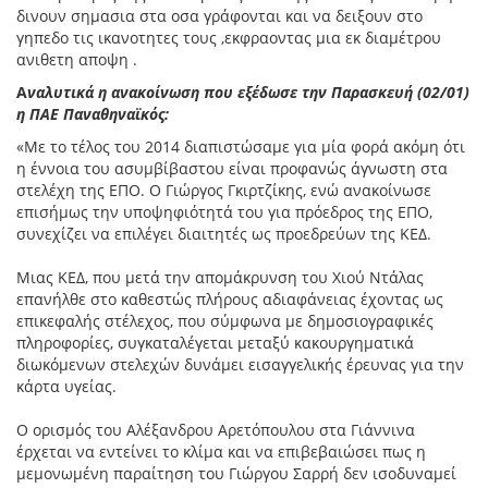
δινουν σημασια στα οσα γράφονται και να δειξουν στο
γηπεδο τις ικανοτητες τους ,εκφραοντας μια εκ διαμέτρου
ανιθετη αποψη .
Α
ναλυτικά
η ανακοίνωση που εξέδωσε την Παρασκευή (02/01)
η ΠΑΕ Παναθηναϊκός:
«Με το τέλος του 2014 διαπιστώσαμε για μία φορά ακόμη ότι
η έννοια του ασυμβίβαστου είναι προφανώς άγνωστη στα
στελέχη της ΕΠΟ. Ο Γιώργος Γκιρτζίκης, ενώ ανακοίνωσε
επισήμως την υποψηφιότητά του για πρόεδρος της ΕΠΟ,
συνεχίζει να επιλέγει διαιτητές ως προεδρεύων της ΚΕΔ.
Μιας ΚΕΔ, που μετά την απομάκρυνση του Χιού Ντάλας
επανήλθε στο καθεστώς πλήρους αδιαφάνειας έχοντας ως
επικεφαλής στέλεχος, που σύμφωνα με δημοσιογραφικές
πληροφορίες, συγκαταλέγεται μεταξύ κακουργηματικά
διωκόμενων στελεχών δυνάμει εισαγγελικής έρευνας για την
κάρτα υγείας.
Ο ορισμός του Αλέξανδρου Αρετόπουλου στα Γιάννινα
έρχεται να εντείνει το κλίμα και να επιβεβαιώσει πως η
μεμονωμένη παραίτηση του Γιώργου Σαρρή δεν ισοδυναμεί