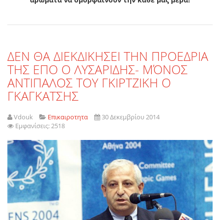
ΔΕΝ ΘΑ ΔΙΕΚΔΙΚΗΣΕΙ ΤΗΝ ΠΡΟΕΔΡΙΑ
ΤΗΣ ΕΠΟ Ο ΛΥΣΑΡΙΔΗΣ- ΜΌΝΟΣ
ΑΝΤΙΠΑΛΟΣ ΤΟΥ ΓΚΙΡΤΖΙΚΗ Ο
ΓΚΑΓΚΑΤΣΗΣ
Vdouk
Επικαιροτητα
30 Δεκεμβρίου 2014
Εμφανίσεις: 2518