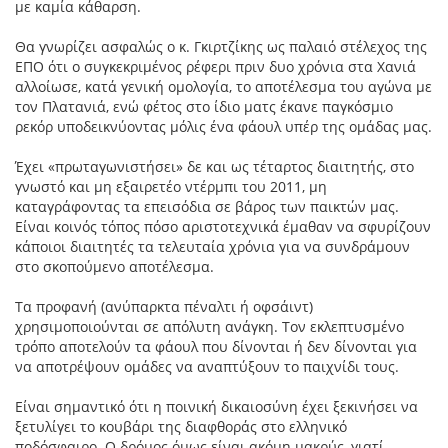
με καμία κάθαρση.
Θα γνωρίζει ασφαλώς ο κ. Γκιρτζίκης ως παλαιό στέλεχος της
ΕΠΟ ότι ο συγκεκριμένος ρέφερι πριν δυο χρόνια στα Χανιά
αλλοίωσε, κατά γενική ομολογία, το αποτέλεσμα του αγώνα με
τον Πλατανιά, ενώ φέτος στο ίδιο ματς έκανε παγκόσμιο
ρεκόρ υποδεικνύοντας μόλις ένα φάουλ υπέρ της ομάδας μας.
Έχει «πρωταγωνιστήσει» δε και ως τέταρτος διαιτητής, στο
γνωστό και μη εξαιρετέο ντέρμπι του 2011, μη
καταγράφοντας τα επεισόδια σε βάρος των παικτών μας.
Είναι κοινός τόπος πόσο αριστοτεχνικά έμαθαν να σφυρίζουν
κάποιοι διαιτητές τα τελευταία χρόνια για να συνδράμουν
στο σκοπούμενο αποτέλεσμα.
Τα προφανή (ανύπαρκτα πέναλτι ή οφσάιντ)
χρησιμοποιούνται σε απόλυτη ανάγκη. Τον εκλεπτυσμένο
τρόπο αποτελούν τα φάουλ που δίνονται ή δεν δίνονται για
να αποτρέψουν ομάδες να αναπτύξουν το παιχνίδι τους.
Είναι σημαντικό ότι η ποινική δικαιοσύνη έχει ξεκινήσει να
ξετυλίγει το κουβάρι της διαφθοράς στο ελληνικό
ποδόσφαιρο. Ο δρόμος όμως είναι ακόμη μακρύς, γιατί