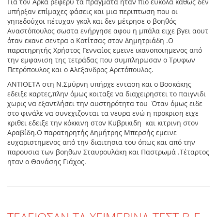
Για τον Αρκα ρέφερυ τα πραγματα ηταν πιο ευκολα καθως δεν
υπήρξαν επίμαχες φάσεις και μια περιπτωση που οι
γηπεδούχοι πέτυχαν γκολ και δεν μέτρησε ο βοηθός
Αναστόπουλος σωστα ενήργησε αφου η μπάλα ειχε βγει αουτ
όταν εκανε σεντρα ο Κοτίτσας στον Δημητριάδη .Ο
παρατηρητής Χρήστος Γενναίος εμεινε ικανοποιημενος από
την εμφανιση της τετράδας που συμπληρωσαν ο Τρυφων
Πετρόπουλος και ο Αλεξανδρος Αρετόπουλος.
ΑΝΤΙΘΕΤΑ στη Ν.Σμύρνη υπήρχε ενταση και ο Βοσκάκης
εδειξε καρτες,πλην όμως κοιταξε να διαχειρηστει το παιγνιδι
χωρις να εξαντλήσει την αυστηρότητα του Όταν όμως ειδε
στο φινάλε να συνεχιζονται τα νευρα ενώ η προκριση ειχε
κριθει εδειξε την κόκκινη στον Κυβρικιδη και κιτρινη στον
Αραβίδη.Ο παρατηρητής Δημήτρης Μπερσής εμεινε
ευχαριστημενος από την διαιτησια του όπως και από την
παρουσια των βοηθων Σταυρουλάκη και Παστρωμά .Τέταρτος
ηταν ο Θανάσης Γιάχος.