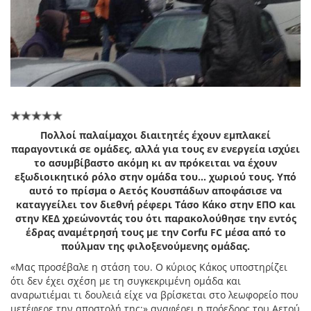
Πολλοί παλαίμαχοι διαιτητές έχουν εμπλακεί
παραγοντικά σε ομάδες, αλλά για τους εν ενεργεία ισχύει
το ασυμβίβαστο ακόμη κι αν πρόκειται να έχουν
εξωδιοικητικό ρόλο στην ομάδα του... χωριού τους. Υπό
αυτό το πρίσμα ο Αετός Κουσπάδων αποφάσισε να
καταγγείλει τον διεθνή ρέφερι Τάσο Κάκο στην ΕΠΟ και
στην ΚΕΔ χρεώνοντάς του ότι παρακολούθησε την εντός
έδρας αναμέτρησή τους με την Corfu FC μέσα από το
πούλμαν της φιλοξενούμενης ομάδας.
«Μας προσέβαλε η στάση του. Ο κύριος Κάκος υποστηρίζει
ότι δεν έχει σχέση με τη συγκεκριμένη ομάδα και
αναρωτιέμαι τι δουλειά είχε να βρίσκεται στο λεωφορείο που
μετέφερε την αποστολή της;» αναφέρει η πρόεδρος του Αετού