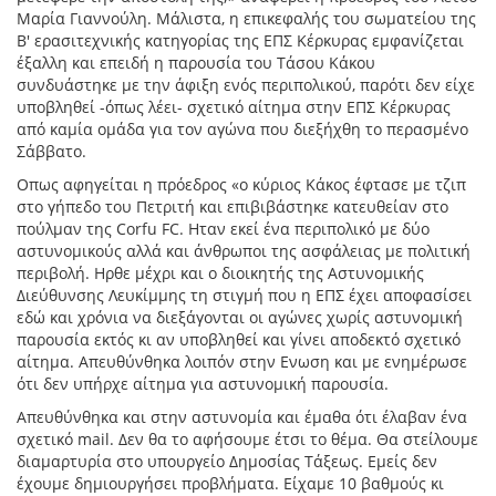
Μαρία Γιαννούλη. Μάλιστα, η επικεφαλής του σωματείου της
Β' ερασιτεχνικής κατηγορίας της ΕΠΣ Κέρκυρας εμφανίζεται
έξαλλη και επειδή η παρουσία του Τάσου Κάκου
συνδυάστηκε με την άφιξη ενός περιπολικού, παρότι δεν είχε
υποβληθεί -όπως λέει- σχετικό αίτημα στην ΕΠΣ Κέρκυρας
από καμία ομάδα για τον αγώνα που διεξήχθη το περασμένο
Σάββατο.
Οπως αφηγείται η πρόεδρος «ο κύριος Κάκος έφτασε με τζιπ
στο γήπεδο του Πετριτή και επιβιβάστηκε κατευθείαν στο
πούλμαν της Corfu FC. Ηταν εκεί ένα περιπολικό με δύο
αστυνομικούς αλλά και άνθρωποι της ασφάλειας με πολιτική
περιβολή. Ηρθε μέχρι και ο διοικητής της Αστυνομικής
Διεύθυνσης Λευκίμμης τη στιγμή που η ΕΠΣ έχει αποφασίσει
εδώ και χρόνια να διεξάγονται οι αγώνες χωρίς αστυνομική
παρουσία εκτός κι αν υποβληθεί και γίνει αποδεκτό σχετικό
αίτημα. Απευθύνθηκα λοιπόν στην Ενωση και με ενημέρωσε
ότι δεν υπήρχε αίτημα για αστυνομική παρουσία.
Απευθύνθηκα και στην αστυνομία και έμαθα ότι έλαβαν ένα
σχετικό mail. Δεν θα το αφήσουμε έτσι το θέμα. Θα στείλουμε
διαμαρτυρία στο υπουργείο Δημοσίας Τάξεως. Εμείς δεν
έχουμε δημιουργήσει προβλήματα. Είχαμε 10 βαθμούς κι