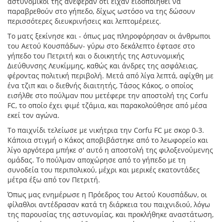
αστυνομικοί της ανέφεραν ότι είχαν ειδοποιηθεί να
παραβρεθούν στο γήπεδο, δίχως ωστόσο να της δώσουν
περισσότερες διευκρινήσεις και λεπτομέρειες.
Το ματς ξεκίνησε και - όπως μας πληροφόρησαν οι άνθρωποι
του Αετού Κουσπάδων- γύρω στο δεκάλεπτο έφτασε στο
γήπεδο του Πετριτή και ο διοικητής της Αστυνομικής
Διεύθυνσης Λευκίμμης, καθώς και άνδρες της ασφάλειας,
φέροντας πολιτική περιβολή. Μετά από λίγα λεπτά, αφίχθη με
ένα τζιπ και ο διεθνής διαιτητής, Τάσος Κάκος, ο οποίος
εισήλθε στο πούλμαν που μετέφερε την αποστολή της Corfu
FC, το οποίο έχει φιμέ τζάμια, και παρακολούθησε από μέσα
εκεί τον αγώνα.
Το παιχνίδι τελείωσε με νικήτρια την Corfu FC με σκορ 0-3.
Κάποια στιγμή ο Κάκος αποβιβάστηκε από το λεωφορείο και
λίγο αργότερα μπήκε σ' αυτό η αποστολή της φιλοξενούμενης
ομάδας. Το πούλμαν αποχώρησε από το γήπεδο με τη
συνοδεία του περιπολικού, μέχρι και μερικές εκατοντάδες
μέτρα έξω από τον Πετριτή.
Όπως μας ενημέρωσε η Πρόεδρος του Αετού Κουσπάδων, οι
φίλαθλοι αντέδρασαν κατά τη διάρκεια του παιχνιδιού, λόγω
της παρουσίας της αστυνομίας, και προκλήθηκε αναστάτωση,