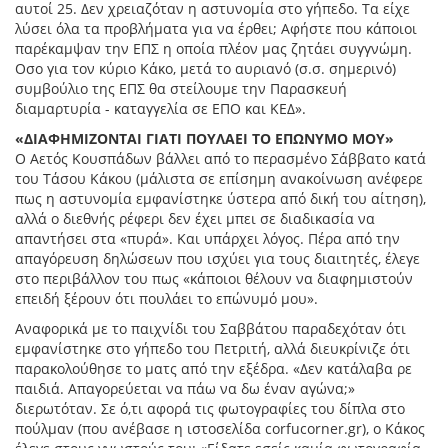
αυτοί 25. Δεν χρειαζόταν η αστυνομία στο γήπεδο. Τα είχε
λύσει όλα τα προβλήματα για να έρθει; Αφήστε που κάποιοι
παρέκαμψαν την ΕΠΣ η οποία πλέον μας ζητάει συγγνώμη.
Οσο για τον κύριο Κάκο, μετά το αυριανό (σ.σ. σημερινό)
συμβούλιο της ΕΠΣ θα στείλουμε την Παρασκευή
διαμαρτυρία - καταγγελία σε ΕΠΟ και ΚΕΔ».
«ΔΙΑΦΗΜΙΖΟΝΤΑΙ ΓΙΑΤΙ ΠΟΥΛΑΕΙ ΤΟ ΕΠΩΝΥΜΟ ΜΟΥ»
Ο Αετός Κουσπάδων βάλλει από το περασμένο Σάββατο κατά
του Τάσου Κάκου (μάλιστα σε επίσημη ανακοίνωση ανέφερε
πως η αστυνομία εμφανίστηκε ύστερα από δική του αίτηση),
αλλά ο διεθνής ρέφερι δεν έχει μπει σε διαδικασία να
απαντήσει στα «πυρά». Και υπάρχει λόγος. Πέρα από την
απαγόρευση δηλώσεων που ισχύει για τους διαιτητές, έλεγε
στο περιβάλλον του πως «κάποιοι θέλουν να διαφημιστούν
επειδή ξέρουν ότι πουλάει το επώνυμό μου».
Αναφορικά με το παιχνίδι του Σαββάτου παραδεχόταν ότι
εμφανίστηκε στο γήπεδο του Πετριτή, αλλά διευκρίνιζε ότι
παρακολούθησε το ματς από την εξέδρα. «Δεν κατάλαβα ρε
παιδιά. Απαγορεύεται να πάω να δω έναν αγώνα;»
διερωτόταν. Σε ό,τι αφορά τις φωτογραφίες του δίπλα στο
πούλμαν (που ανέβασε η ιστοσελίδα corfucorner.gr), ο Κάκος