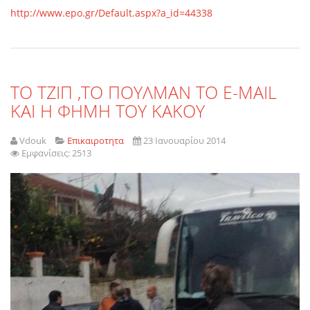
http://www.epo.gr/Default.aspx?a_id=44338
TO TZIΠ ,ΤΟ ΠΟΥΛΜΑΝ ΤΟ E-MAIL
KAI H ΦΗΜΗ ΤΟΥ ΚΑΚΟΥ
Vdouk
Επικαιροτητα
23 Ιανουαρίου 2014
Εμφανίσεις: 2513