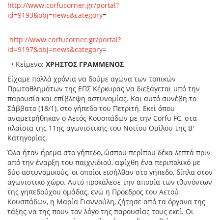
http://www.corfucorner.gr/portal?
id=9193&obj=news&category
=
http://www.corfucorner.gr/portal?
id=9197&obj=news&category
=
• Κείμενο:
ΧΡΗΣΤΟΣ ΓΡΑΜΜΕΝΟΣ
Είχαμε πολλά χρόνια να δούμε αγώνα των τοπικών
Πρωταθλημάτων της ΕΠΣ Κέρκυρας να διεξάγεται υπό την
παρουσία και επίβλεψη αστυνομίας. Και αυτό συνέβη το
Σάββατο (18/1), στο γήπεδο του Πετριτή. Εκεί όπου
αναμετρήθηκαν ο Αετός Κουσπάδων με την Corfu FC, στα
πλαίσια της 11ης αγωνιστικής του Νοτίου Ομίλου της Β'
Κατηγορίας.
Όλα ήταν ήρεμα στο γήπεδο, ώσπου περίπου δέκα λεπτά πριν
από την έναρξη του παιχνιδιού, αφίχθη ένα περιπολικό με
δύο αστυνομικούς, οι οποίοι εισήλθαν στο γήπεδο, δίπλα στον
αγωνιστικό χώρο. Αυτό προκάλεσε την απορία των ιθυνόντων
της γηπεδούχου ομάδας, ενώ η Πρόεδρος του Αετού
Κουσπάδων, η Μαρία Γιαννούλη, ζήτησε από τα όργανα της
τάξης να της πουν τον λόγο της παρουσίας τους εκεί. Οι