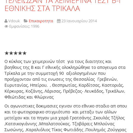
TEΛΕΙΩΣΑΝ ΤΑ ΧΕΙΜΕΡΙΝΑ ΤΕΣΤ Β-Γ
ΕΘΝΙΚΗΣ ΣΤΑ ΤΡΙΚΑΛΑ
Vdouk
Επικαιροτητα
23 Ιανουαρίου 2014
Εμφανίσεις: 1996
Ο κύκλος των χειμερινών τέστ για τους διαιτητες και
βοηθους της Β και Γ εθνικής ολοκληρώθηκε το απογευμα στα
Τρίκαλα με την συμμετοχή 90 αξιολογημένων που
προήρχονταν από τις ενωσεις της Θεσσαλίας Γρεβενών,
Ευρυτανίας, Ηπείρου, , Θεσπρωτίας, Καρδίτσας, Καστοριάς,
Κέρκυρας, Κοζάνης, Λάρισας, Πρέβεζας- Λευκάδος, Τρικάλων,
Φθιώτιδας και Φλώρινας
Οι αγωνιστικες δοκιμασιες εγιναν στο εθνικο σταδιο απ οπου
και το φωτογραφικο στιγμιότυπο και μεταξυ των αλλων
μετείχαν και τα πηγαν μια χαρά Γρατσάνης ,Σκουλάς Τζήλος
,Κατσικογιάννης ,Μπαλατσούκας. Τζοβάρα;ς Μπλούνας
Σωσώνης, ,Καραλιόλιος Τίκας Φωτιάδης ,Πουλημάς ,Ζούγγρας