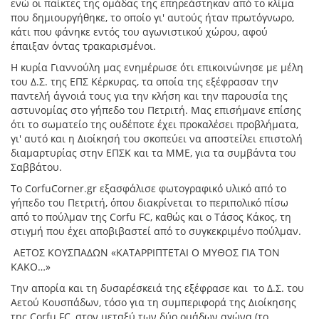
ενώ οι παίκτες της ομάδας της επηρεάστηκαν από το κλίμα
που δημιουργήθηκε, το οποίο γι' αυτούς ήταν πρωτόγνωρο,
κάτι που φάνηκε εντός του αγωνιστικού χώρου, αφού
έπαιξαν όντας τρακαρισμένοι.
Η κυρία Γιαννούλη μας ενημέρωσε ότι επικοινώνησε με μέλη
του Δ.Σ. της ΕΠΣ Κέρκυρας, τα οποία της εξέφρασαν την
παντελή άγνοιά τους για την κλήση και την παρουσία της
αστυνομίας στο γήπεδο του Πετριτή. Μας επισήμανε επίσης
ότι το σωματείο της ουδέποτε έχει προκαλέσει προβλήματα,
γι' αυτό και η Διοίκησή του σκοπεύει να αποστείλει επιστολή
διαμαρτυρίας στην ΕΠΣΚ και τα ΜΜΕ, για τα συμβάντα του
Σαββάτου.
Το CorfuCorner.gr εξασφάλισε φωτογραφικό υλικό από το
γήπεδο του Πετριτή, όπου διακρίνεται το περιπολικό πίσω
από το πούλμαν της Corfu FC, καθώς και ο Τάσος Κάκος, τη
στιγμή που έχει αποβιβαστεί από το συγκεκριμένο πούλμαν.
ΑΕΤΟΣ ΚΟΥΣΠΑΔΩΝ «ΚΑΤΑΡΡΙΠΤΕΤΑΙ Ο ΜΥΘΟΣ ΓΙΑ ΤΟΝ
ΚΑΚΟ…»
Την απορία και τη δυσαρέσκειά της εξέφρασε και το Δ.Σ. του
Αετού Κουσπάδων, τόσο για τη συμπεριφορά της Διοίκησης
της Corfu FC, στον μεταξύ των δύο ομάδων αγώνα (το