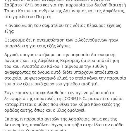
Σάββατο 18/1), όσο και για την παρουσία του διεθνή διαιτητή
Τάσου Κάκου και ανδρών της Αστυνομίας και της Ασφάλειας,
στο γήπεδο του Πετριτή.
Η ανακοίνωση του σωματείου της νότιας Κέρκυρας έχει ως
εξής:
Θεωρούμε ότι η αντιμετώπιση των φιλοξενούμενων ήταν
απαράδεκτη για τους εξής λόγους.
Αρχικά, απογοητευτήκαμε με την παρουσία Αστυνομικής
δύναμης και της Ασφάλειας Κέρκυρας, ύστερα από αίτηση
του κου. Αναστάσιου Κάκου. Παίρνουμε την ευθύνη
αναφέροντας το όνομα αυτό, διότι υπάρχουν αποδεικτικά
στοιχεία, με φωτογραφικό υλικό, το οποίο κάνει την παρουσία
του στον εξωτερικό χώρο του γηπέδου αισθητή.
Συγκεκριμένα, παρακολουθούσε τον αγώνα μέσα από το
λεωφορείο της αποστολής της CORFU F.C., με αυτό το τρόπο
καταρρίπτεται ο μύθος που θέλει τον Κύριο Κάκο εκτός της
ομάδας αυτής, όπως και ο ίδιος ομολογεί.
Επίσης, η παρουσία αντρών της Ασφάλειας, όπως και της
Αστυνομίας, προκάλεσε άγχος και φόβο στην ίδια την ομάδα
του Αετού Κουσπάδων, η οποία