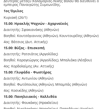
Δευτέρας μεταξυ Καλαμαριάς-Νικης Βολου θα διευθυνει ο
εμπειρος Παναιγώτης Συμεωνίδης.
1ος Όμιλος
Κυριακή (26/1)
15.00: Ηρακλής Ψαχνών - Αχαρναϊκός
Διαιτητής: Σφακιανάκης (Αθηνών)
Βοηθοί: Κουτσόγιαννος (Αθηνών), Κουντουρέλης (Αθηνών)
4ος: Βάτσιος (Δυτ. Αττικής)
15.00: Βύζας - Επισκοπή
Διαιτητής: Ρατσιάτος (Αργολίδας)
Βοηθοί: Καραγεώργος (Αργολίδας), Μπαλιάκα (Λέσβου)
4ος: Κορδολαίμης (Αν. Αττικής)
15.00: Γλυφάδα - Φωστήρας
Διαιτητής: Αντωνίου (Αθηνών)
Βοηθοί: Φωτόπουλος (Αθηνών), Μπαμπάς (Αθηνών)
4ος: Κοσικίδης (Αθηνών)
15.00: Πανηλειακός - Καλλιθέα
Διαιτητής: Φουκάκης (Ηρακλείου)
Βοηθοί: Νικολακάκης (Ηρακλείου), Παπαδήμας (Αχαΐας)