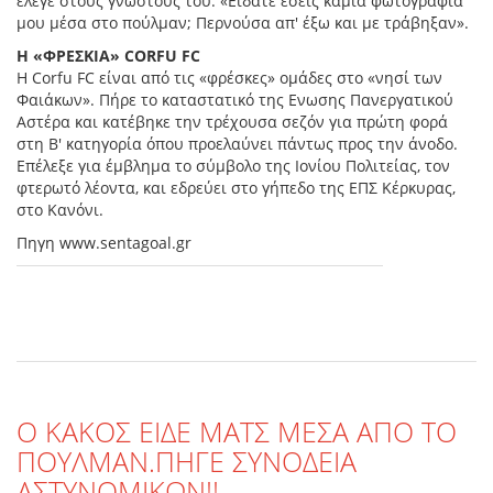
έλεγε στους γνωστούς του: «Είδατε εσείς καμία φωτογραφία
μου μέσα στο πούλμαν; Περνούσα απ' έξω και με τράβηξαν».
Η «ΦΡΕΣΚΙΑ» CORFU FC
Η Corfu FC είναι από τις «φρέσκες» ομάδες στο «νησί των
Φαιάκων». Πήρε το καταστατικό της Ενωσης Πανεργατικού
Αστέρα και κατέβηκε την τρέχουσα σεζόν για πρώτη φορά
στη Β' κατηγορία όπου προελαύνει πάντως προς την άνοδο.
Επέλεξε για έμβλημα το σύμβολο της Ιονίου Πολιτείας, τον
φτερωτό λέοντα, και εδρεύει στο γήπεδο της ΕΠΣ Κέρκυρας,
στο Κανόνι.
Πηγη www.sentagoal.gr
O KAKOΣ ΕΙΔΕ ΜΑΤΣ ΜΕΣΑ ΑΠΟ ΤΟ
ΠΟΥΛΜΑΝ.ΠΗΓΕ ΣΥΝΟΔΕΙΑ
ΑΣΤΥΝΟΜΙΚΩΝ!!