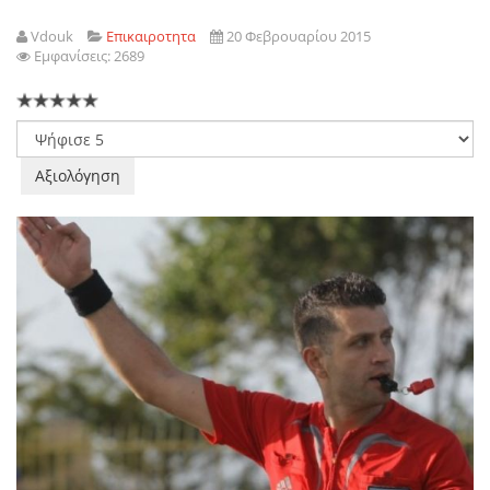
Vdouk
Επικαιροτητα
20 Φεβρουαρίου 2015
Εμφανίσεις: 2689
Παρακαλώ
αξιολογήστε