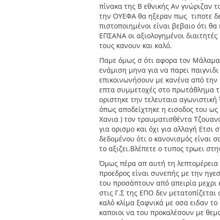
πίνακα της Β εθνικής Αν γνώριζαν 
την ΟΥΕΦΑ θα ηξεραν πως τιποτε δεν
πιστοποιημένοι είναι βεβαιο ότι θα
ΕΠΣΑΝΑ οι αξιολογημένοι διαιτητές 
τους κανουν και καλό.
Παμε όμως σ ότι αφορα τον Μάλαμα 
ενάμιση μηνα για να παρει παιγνιδ
επικοινωνήσουν με κανένα από την Κ
επτα συμμετοχές στο πρωτάθλημα τη
οριστηκε την τελευταια αγωνιστική 
όπως αποδείχτηκε η εισοδος του ως
Χανια ) τον τραυματισθέντα Τζουανό
για ορισμο και όχι για αλλαγή Ετσι 
δεδομένου ότι ο κανονισμός είναι σ
το αξιζει.Βλέπετε ο τυπος τρωει στ
Όμως πέρα απ αυτή τη λεπτομέρεια
προεδρος είναι συνεπής με την ηγεσ
του προσάπτουν από απειρία μεχρι 
στις Γ.Σ της ΕΠΟ δεν μετατοπίζεται
καλό κλίμα ξαφνικά με οσα ειδαν το
καποιοι να του προκαλέσουν με θεμ