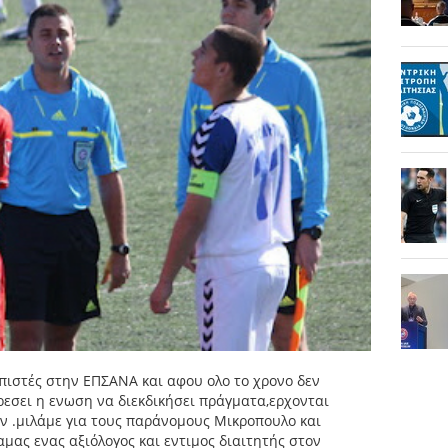
πιστές στην ΕΠΣΑΝΑ και αφου ολο το χρονο δεν
ρεσει η ενωση να διεκδικήσει πράγματα,ερχονται
ν .μιλάμε για τους παράνομους Μικροπουλο και
μας ενας αξιόλογος και εντιμος διαιτητής στον