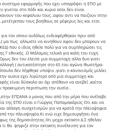
το συστημα εφαρμογής που εχει υπογράψει η ΕΠΟ με
 γινεται στο πόδι και κυρια οσοι δεν είναι
 κανουν του κεφαλιου τους ,αφου αντι να παιζουν στην
..μετέτρεπαν τους βοηθους σε ρέφερυς λες και ετσι
για τον οποιο ουδόλως ενδιαφέρθηκαν πριν από
ι ,( μα πως αλλωστε να κινηθουν αφου δεν μπορουν να
ΕΔ) που ο ιδιος ηθελε πολύ για να συμπληρώσει τις
ς Γ εθνικής .Ο Μάλαμας τελικά για καλη του τυχη
Όμως δεν του ελειπε μια συμμετοχη αλλα δυο γιατι
 αλλαγή ( αντικατέστησε στο 65 του αγώνα Φωστήρα-
πουλο δεν λήφθηκε υποψιν ,γιατι ο κανονισμός μιλάει
στην ουσια εχει λιγώτερο από μια συμμετοχη και
αφής είναι δύσκολο αν όχι απίθανο να ανεβεί ,καίτοι
ην προκειμενη περιπτωση την ουσία .
 ,στην ΕΠΣΑΝΑ ο μονος που από την μέρα που ανέλαβε
ία της ΕΠΟ είναι ο Γιώργος Παπαμακάριος Οτι και να
και αλλαγη συσχετισμών για να κρατά την πλειοψηφια
 από την πλειοψηφία.Κι ενώ ειχε δημιουργήσει ένα
 φως της δημοσιότητας ότι μεχρι εκτακτο Δ.Σ ηθελαν
α τι θα ψηφιζε στην εκτακτη συνέλευση για τον