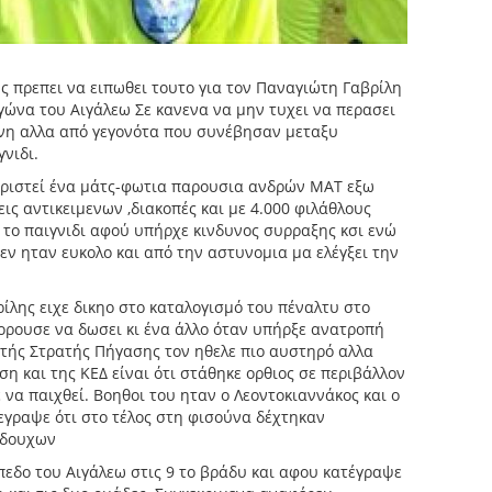
ς πρεπει να ειπωθει τουτο για τον Παναγιώτη Γαβρίλη
γώνα του Αιγάλεω Σε κανενα να μην τυχει να περασει
θυνη αλλα από γεγονότα που συνέβησαν μεταξυ
γνιδι.
ειριστεί ένα μάτς-φωτια παρουσια ανδρών ΜΑΤ εξω
εις αντικειμενων ,διακοπές και με 4.000 φιλάθλους
ι το παιγνιδι αφού υπήρχε κινδυνος συρραξης κσι ενώ
δεν ηταν ευκολο και από την αστυνομια μα ελέγξει την
ίλης ειχε δικηο στο καταλογισμό του πέναλτυ στο
ρουσε να δωσει κι ένα άλλο όταν υπήρξε ανατροπή
τής Στρατής Πήγασης τον ηθελε πιο αυστηρό αλλα
ση και της ΚΕΔ είναι ότι στάθηκε ορθιος σε περιβάλλον
να παιχθεί. Βοηθοι του ηταν ο Λεοντοκιαννάκος και ο
εγραψε ότι στο τέλος στη φισούνα δέχτηκαν
εδουχων
πεδο του Αιγάλεω στις 9 το βράδυ και αφου κατέγραψε