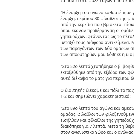
τα παντα στο φυλλο αγώνα που καιει
"Η έναρξη του αγώνα καθυστέρησε γ
έναρξη, περίπου 30 φίλαθλοι της φ
από την κερκίδα που βρίσκεται πίσω
όπου έκαναν προθέρμανση οι ομάδε
γηπεδούχων, φτάνοντας ως το πέταλ
μεταξύ τους διάφορα αντικείμενα. Μ
των παραγόντων των δύο ομάδων απ
των αποδυτηρίων μου δόθηκε η δια
"Στο 52ο λεπτό χτυπήθηκε ο β' βοηθό
εκτοξεύθηκε από την εξέδρα των φιλ
αυτό διέκοψα το ματς για περίπου δ
Ο διαιτητής διέκοψε και πάλι το παι
1-2 και σημειώνει χαρακτηριστικά:
"Στο 89ο λεπτό του αγώνα και αμέσ
ομάδας, φίλαθλοι των φιλοξενούμεν
εισήλθαν και φίλαθλοι της γηπεδού
διακόπηκε για 7 λεπτά. Μετά τη βε
στον αγωνιστικό χώρο και ο αγώνας