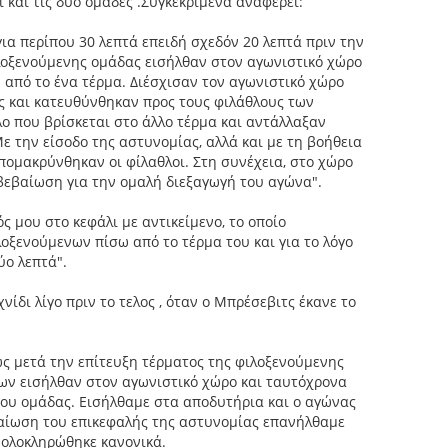
 και τις δυο ομάδες .Συγκεκριμενα αναφέρει:
ια περίπου 30 λεπτά επειδή σχεδόν 20 λεπτά πριν την
ιλοξενούμενης ομάδας εισήλθαν στον αγωνιστικό χώρο
 από το ένα τέρμα. Διέσχισαν τον αγωνιστικό χώρο
ς και κατευθύνθηκαν προς τους φιλάθλους των
ο που βρίσκεται στο άλλο τέρμα και αντάλλαξαν
ε την είσοδο της αστυνομίας, αλλά και με τη βοήθεια
ομακρύνθηκαν οι φίλαθλοι. Στη συνέχεια, στο χώρο
βεβαίωση για την ομαλή διεξαγωγή του αγώνα".
ς μου στο κεφάλι με αντικείμενο, το οποίο
οξενούμενων πίσω από το τέρμα του και για το λόγο
ύο λεπτά".
χνίδι λίγο πριν το τελος , όταν ο Μπρέσεβιτς έκανε το
ως μετά την επίτευξη τέρματος της φιλοξενούμενης
ων εισήλθαν στον αγωνιστικό χώρο και ταυτόχρονα
χου ομάδας. Εισήλθαμε στα αποδυτήρια και ο αγώνας
βαίωση του επικεφαλής της αστυνομίας επανήλθαμε
 ολοκληρώθηκε κανονικά.