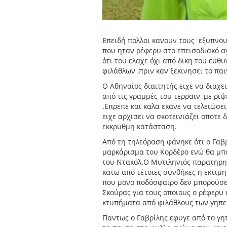
Eπειδή πολλοι κανουν τους εξυπνου
που ηταν ρέφερυ στο επεισοδιακό α
ότι του ελαχε όχι από δικη του ευ
φιλάθλων ,πριν καν ξεκινησει το παι
Ο Αθηναίος διαιτητής ειχε να διαχ
από τις γραμμές του τερραιν ,με ριψ
.Επρεπε και καλα εκανε να τελειώσε
ειχε αρχισει να σκοτεινιάζει οποτε 
εκκρυθμη κατάσταση.
Από τη τηλεόραση φάνηκε ότι ο Γαβρ
μαρκάρισμα του Κορδέρο ενώ θα μπο
του Ντακόλ.Ο Μυτιληνιός παρατηρη
κατω από τέτοιες συνθήκες η εκτιμη
που μονο ποδόσφαιρο δεν μπορούσε 
Σκούρας για τους οποιους ο ρέφερυ 
κτυπήματα από φιλάθλους των γηπ
Παντως ο Γαβρίλης εφυγε από το γη