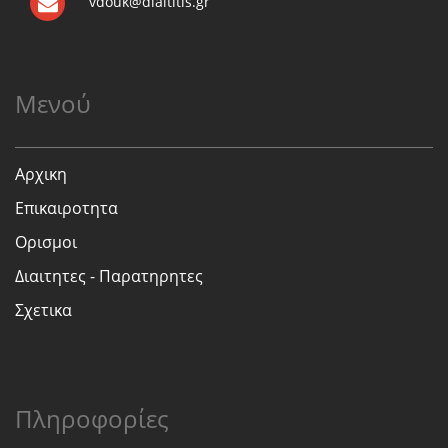
vdouk@diaititis.gr
Μενού
Αρχικη
Επικαιροτητα
Ορισμοι
Διαιτητες - Παρατηρητες
Σχετικα
Πληροφορίες