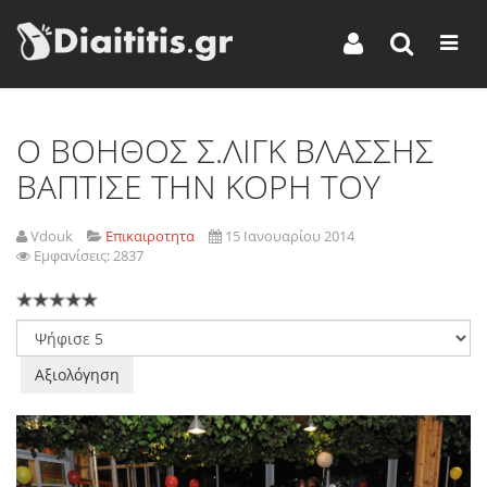
O BΟΗΘΟΣ Σ.ΛΙΓΚ ΒΛΑΣΣΗΣ
ΒΑΠΤΙΣΕ ΤΗΝ ΚΟΡΗ ΤΟΥ
Vdouk
Επικαιροτητα
15 Ιανουαρίου 2014
Εμφανίσεις: 2837
Παρακαλώ
αξιολογήστε