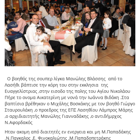
Ο βοηθός της σουπερ λίγκα Μανώλης Βλάσσης από το
Λασήθι βάπτισε την κόρη του στην εκκλησια της
Ευαγγελίστριας ,στην εισοδο της πολης του Αγίου Νικολάου
Πήρε το ονομα Αικατερίνη με νονά την Ιωάννα Βιδάκη .Στα
βαπτίσια βρέθηκαν ο Μιχάλης Βοσκάκης με τον βοηθό Γιώργο
Σταυρουλάκη ,ο προεδρος της ΕΠΣ Λασηθίου Λάμπρος Μάρης
,ο αρχιδιαιτητής Μανώλης Γιανναδάκης ,ο αντιδήμρχος
Ν.Αφορδακός
Ηταν ακομη από διαιτητές εν ενεργεια και μη Μ.Παπαδάκης
.Ν.Παγκαλος ,Ε. Φινοκαλιώτης ,Μ.Παπαδοπετράκης