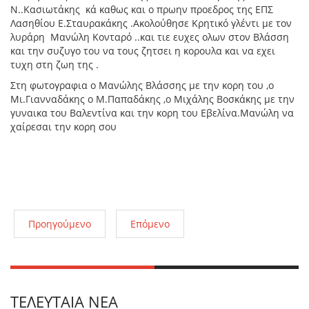
Ν..Κασιωτάκης κά καθως και ο πρωην προεδρος της ΕΠΣ
Λασηθίου Ε.Σταυρακάκης .Ακολούθησε Κρητικό γλέντι με τον
λυράρη Μανώλη Κονταρό ..και τιε ευχες ολων στον Βλάσση
και την συζυγο του να τους ζητσει η κορουλα και να εχει
τυχη στη ζωη της .
Στη φωτογραφια ο Μανώλης Βλάσσης με την κορη του ,ο
Μι.Γιανναδάκης ο Μ.Παπαδάκης ,ο Μιχάλης Βοσκάκης με την
γυναικα του Βαλεντίνα και την κορη του Εβελίνα.Μανώλη να
χαίρεσαι την κορη σου
Προηγούμενο
Επόμενο
ΤΕΛΕΥΤΑΊΑ ΝΈΑ