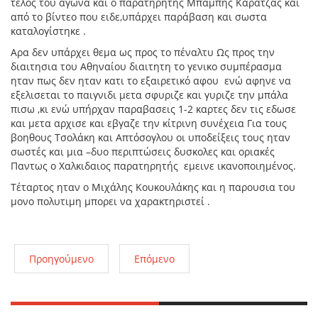
τέλος του αγώνα και ο παρατηρητής Μπάμπης Καρατζάς και
από το βίντεο που ειδε,υπάρχει παράβαση και σωστα
καταλογίστηκε .
Αρα δεν υπάρχει θεμα ως προς το πέναλτυ Ως προς την
διαιτησια του Αθηναίου διαιτητη το γενικο συμπέρασμα
ηταν πως δεν ηταν κατι το εξαιρετικό αφου ενώ αφηνε να
εξελισεται το παιγνιδι μετα σφυριζε και γυριζε την μπάλα
πισω ,κι ενώ υπήρχαν παραβασεις 1-2 καρτες δεν τις εδωσε
και μετα αρχισε και εβγαζε την κίτρινη συνέχεια Για τους
βοηθους Τσολάκη και Απτόσογλου οι υποδείξεις τους ηταν
σωστές και μια –δυο περιπτώσεις δυσκολες και οριακές
Παντως ο Χαλκιδαιος παρατηρητής εμεινε ικανοποιημένος.
Τέταρτος ηταν ο Μιχάλης Κουκουλάκης και η παρουσια του
μονο πολυτιμη μπορει να χαρακτηριστεί .
Προηγούμενο
Επόμενο