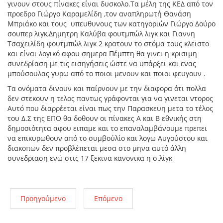
γινουν στους πίνακες είναι δυσκολο.Τα μέλη της ΚΕΔ από τον
προεδρο Γιώργο Καραμελίδη ,τον αναπληρωτή Θανάση
Μπριάκο και τους υπευθυνους των κατηγοριών Γιώργο Δούρο
σουπερ λιγκ,Δημητρη Καλύβα φουτμπώλ λιγκ και Γιαννη
Τσαχειλίδη φουτμπώλ λιγκ 2 κρατουν το στόμα τους κλειστο
και είναι λογικό αφου σημερα Πέμπτη θα γινει η κρισιμη
συνεδρίαση με τις εισηγήσεις ώστε να υπάρξει και ενας
μπούσουλας γυρω από το ποιοι μενουν και ποιοι φευγουν .
Τα ονόματα δινουν και παίρνουν με την διαφορα ότι πολλα
δεν στεκουν η τελος παντως γράφονται για να γινεται ντορος
Αυτό που διαρρέεται είναι πως την Παρασκευη μετα το τέλος
του Δ.Σ της ΕΠΟ θα δοθουν οι πίνακες Α και Β εθνικής στη
δημοσιότητα αφου ειπαμε και το επαναλαμβάνουμε πρεπει
να επικυρωθουν από το συμβούλίο και λογω Αυγούστου και
διακοπων δεν προβλέπεται μεσα στο μηνα αυτό άλλη
συνεδριαση ενώ στις 17 ξεκινα κανονικα η σ.λίγκ
Προηγούμενο
Επόμενο