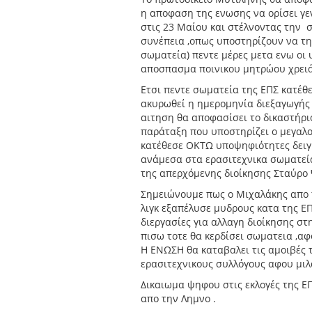
η αποφαση της ενωσης να ορίσει γε
στις 23 Μαίου και στέλνοντας την 
συνέπεια ,οπως υποστηρίζουν να την
σωματεία) πεντε μέρες μετα ενω οι
αποσπασμα ποινικου μητρώου χρειάζ
Ετσι πεντε σωματεία της ΕΠΣ κατέ
ακυρωθεί η ημερομηνία διεξαγωγής 
αιτηση θα αποφασίσει το δικαστήρ
παράταξη που υποστηρίζει ο μεγαλο
κατέθεσε ΟΚΤΩ υποψηφιότητες δειγμ
ανάμεσα στα ερασιτεχνικα σωματεία
της απερχόμενης διοίκησης Σταύρο
Σημειώνουμε πως ο Μιχαλάκης απο 
λιγκ εξαπέλυσε μυδρους κατα της ΕΠ
διεργασίες για αλλαγη διοίκησης στ
πισω τοτε θα κερδίσει σωματεια ,αφ
Η ΕΝΩΣΗ θα καταβαλει τις αμοιβές τ
ερασιτεχνικους συλλόγους αφου μιλά
Δικαιωμα ψηφου στις εκλογές της Ε
απο την Λημνο .