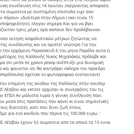
νικη συνέλευση στις 14 Ιουνίου ,παίρνοντας αποφαση
στα σωματεια με συστημένη επιστολη ειχε σαν
 πάρουν ,ιδιαίτερα στην Λήμνο ( εκει ειναι 15
 υποψηφιότητες εληγαν σημερα Και για να βγει
ονταν τρεις μέρες αρα καποιοι δεν προλάβαιναν.
θεσαν αιτηση ασφαλιστικών μέτρων ζητώντας να
της συνέλευσης και να οριστεί νεώτερη Για την
ιο την ερχόμενη Παρασκευή 6 του μηνα Παρόλα αυτα η
μέτοχος της Καλλονής Νικος Μιχαλάκης πρόλαβε και
α οτι μεσα σε χρονο ρεκορ ανέπτυξε μια δυναμικη
 και φαινεται οτι θα κοντράρει σκληρα τον προεδρο
 Ψαρόπουλο( σχετικο το φωτογραφικο ενσταντανε)
την επομενη της ανοδου της Καλλονης στην σουπερ
Σ Λέσβου και εκτοτε αρχισαν οι συνεργάτες του τις
ην ΕΠΣΛ Αν μάλιστα τωρα η γενικη συνέλευση παει
ου μεσα στις προτάσεις που κανει κι ειναι σημαντικές
ους διαιτητές ,κατι που δινει ζωή στους
με για ενα κονδυλι που περνα τις 100.000 ευρω. '
ΠΣ Λέσβου εχουν 52 σωματεια απο τα οποια τα 15 ειναι