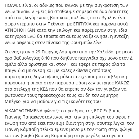
ΠΟΛΛΕΣ είναι οι αδικίες που εγιναν με την συγκροτιση των
νεων πινακων Εμεις θα σταθουμε σημερα σε δυο διαιτητες
από τους λεγόμενους βασικους πυλώνες που εβγαλαν ένα
σωρο ντέρμπυ στην Γ εθνική με ΕΠΙΤΥΧΙΑ και παρολα αυτά
ΑΤΝΟΗΘΗΚΑΝ κατά την επιλογη και παρέμειναν στην ιδια
κατηγορια Ενώ θα επρεπε απ αυτους να ξεκινησει η ενταξη
νεων ρεφερυς στον πίνακα της φουτμπώλ λίγκ
Ο ενας ηταν ο 29 Γιωργος Λάμπρου από την Χαλκίδα με μεσο
ορο βαθμολογίας 8,40 που διηθυνε παιγνιδια όχι μονο στον Δ
ομιλο αλλα οριστηκε και στον Γ και εφερε σε περας όλα τα
παιγνιδια με ανεση και με καλες εκθεσεις από τους
παρατηρητες Λογω υψους μάλιστα ειχε και μια επιβλητικη
παρουσια η οποια στην παρουσα φάση δεν μετρησε ΚΑΚΩΣ
στα στελεχη της ΚΕΔ που θα επρεπε αν δεν τον γνριζαν να
ρωτουσαν τους προκατοχους τους και δη τον Δημητρη
Μπέγκο για να μαθουν για τις ικανότητες του
ΔΙΚΑΙΟΛΟΓΗΜΕΝΑ φώναζε ο προεδρος της ΕΠΣ Ευβοιας
Γιαννης Παπακωνσταντινου για την μη επιλογη του αφου η
ενωση του από εκει που ειχε διαιτητη στην σουπερ λιγκα τον
Γιαννη Κάμπαξη τελικα εμεινε μονο με τον Φωτη στην φ.λιγκ
και τον βοηθό βασιλη Καμπούρη στην μεγάλη κατηγορια .