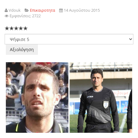
Vdouk
Επικαιροτητα
14 Αυγούστου 2015
Εμφανίσεις: 2722
Παρακαλώ
αξιολογήστε