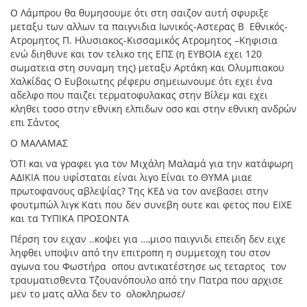
Ο Λάμπρου θα θυμησουμε ότι στη σαιζον αυτή σφυριξε
μεταξυ των αλλων τα παιγνιδια Ιωνικός-Αστερας Β Εθνικός-
Ατρομητος Π. Ηλυσιακος-Κισσαμικός Ατρομητος –Κηφισια
ενώ διηθυνε και τον τελικο της ΕΠΣ (η ΕΥΒΟΙΑ εχει 120
σωματεια στη συναμη της) μεταξυ Αρτάκη και Ολυμπιακου
Χαλκίδας Ο Ευβοιωτης ρέφερυ σημειωνουμε ότι εχει ένα
αδελφο που παιζει τερματοφυλακας στην Βίλεμ και εχει
κληθει τοσο στην εθνικη ελπιδων οσο και στην εθνικη ανδρών
επι Σάντος
Ο ΜΑΛΑΜΑΣ
ΌΤΙ και να γραφει για τον Μιχάλη Μαλαμά για την κατάφωρη
ΑΔΙΚΙΑ που υφίσταται είναι λιγο Είναι το ΘΥΜΑ μιαε
πρωτοφανους αβλεψίας? Της ΚΕΔ να τον ανεβασει στην
φουτμπώλ λιγκ Κατι που δεν συνεβη ουτε και φετος που ΕΙΧΕ
και τα ΤΥΠΙΚΑ ΠΡΟΣΟΝΤΑ
Πέρση τον ειχαν ..κοψει για …,μισο παιγνιδι επειδη δεν ειχε
ληφθει υποψιν από την επιτροπη η συμμετοχη του στον
αγωνα του Φωστήρα οπου αντικατέστησε ως τεταρτος τον
τραυματισθεντα Τζουανόπουλο από την Πατρα που αρχισε
μεν το ματς αλλα δεν το ολοκληρωσε/