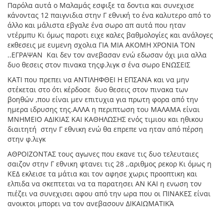
Παρόλα αυτά ο Μαλαμάς εσφιξε τα δοντια και συνεχισε
κάνοντας 12 παιγνιδια στην Γ εθνική το ένα καλυτερο από το
άλλο και μάλιστα εβγαλε ένα σωρο απ αυτά που ηταν
ντέρμπυ Κι όμως παροτι ειχε καλες βαθμολογίες και ανάλογες
εκθεσεις με ευμενη σχολια ΓΙΑ ΜΙΑ ΑΚΟΜΗ ΧΡΟΝΙΑ ΤΟΝ
..ΕΓΡΑΨΑΝ Και δεν τον ανεβασαν ενώ εδωσαν όχι μια αλλα
δυο θεσεις στον πινακα τηςφ.λιγκ σ ένα σωρο ΕΝΩΣΕΙΣ
ΚΑΤΙ που πρεπει να ΑΝΤΙΛΗΦΘΕΙ Η ΕΠΣΑΝΑ και να μην
στέκεται στο ότι κέρδοσε δυο θεσεις στον πινακα των
βοηθών ,που είναι μεν επιτυχια για πρωτη φορα από την
ημερα ιδρυσης της.ΑΛΛΑ η περιπτωση του ΜΑΛΑΜΑ είναι
ΜΝΗΜΕΙΟ ΑΔΙΚΙΑΣ ΚΑΙ ΚΑΘΗΛΩΣΗΣ ενός τιμιου και ηθικου
διαιτητή στην Γ εθνικη ενώ θα επρεπε να ηταν από πέρση
στην φ.λιγκ
ΑΘΡΟΙΖΟΝΤΑΣ τους αγωνες που εκανε τις δυο τελευταιες
σαιζον στην Γ εθνικη φτανει τις 28 ,.αριθμος ρεκορ Κι όμως η
ΚΕΔ εκλεισε τα μάτια και τον αφησε χωρις προοπτικη και
ελπιδα να σκεπτεται να τα παρατησει ΑΝ ΚΑΙ η ενωση τον
πιέζει να συνεχισει αφου από την ωρα που οι ΠΙΝΑΚΕΣ είναι
ανοικτοι μπορει να τον ανεβασουν ΔΙΚΑΙΩΜΑΤΙΚΆ