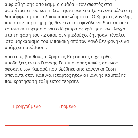
αμφισβήτισης από καμμια ομάδα.Ηταν σωστός στα
σφυρίγματα του και η διαιτησια δεν επαιξε κανένα ρόλο στη
διαμόρφωση του τελικου αποτελέσματος .Ο Χρήστος Δαγκλής
που ηταν παρατηρητής δεν ειχε στο φινάλε να δυατυπώσει
καποια αντιρρηση αφου ο Κερκυραιος κράτησε τον ελεγχο
.Για τη φαση του 42 οπου οι γηπεδούχοι ζητησαν πέναλτυ
στο μαρκάρισμα του Μπακάκη από τον Λαγό δεν φανηκε να
υπάρχει παράβαση .
Από τους βοηθους ο Χρηστος Καρσιώτης ειχε ορθες
υποδείξεις ενώ ο Γιαννης Τουμπακάρης κακώς σηκωσε
οφσαιντ τον Καμαρά που βρέθηκε από κανονικη θεση
απεναντι στον Καπίνο.Τεταρτος ηταν ο Γιαννης Κάμπαξης
που κράτησε τη ταξη εκτος τερραιν.
Προηγούμενο
Επόμενο